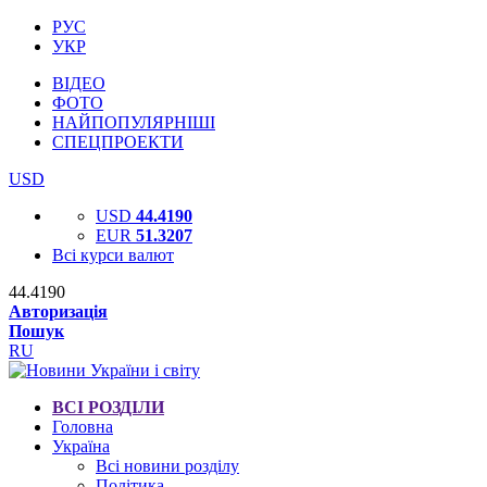
РУС
УКР
ВІДЕО
ФОТО
НАЙПОПУЛЯРНІШІ
СПЕЦПРОЕКТИ
USD
USD
44.4190
EUR
51.3207
Всі курси валют
44.4190
Авторизація
Пошук
RU
ВСІ РОЗДІЛИ
Головна
Україна
Всі новини розділу
Політика