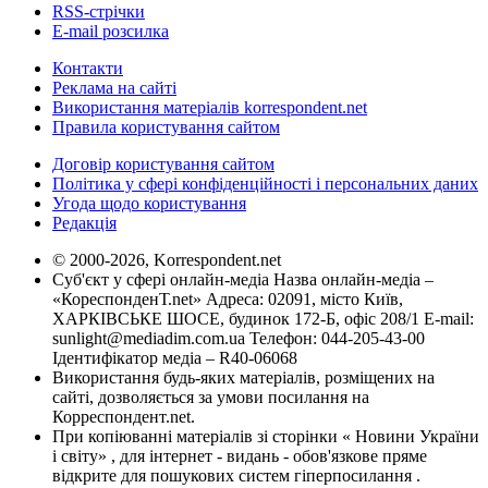
RSS-стрічки
E-mail розсилка
Контакти
Реклама на сайті
Використання матеріалів korrespondent.net
Правила користування сайтом
Договір користування сайтом
Політика у сфері конфіденційності і персональних даних
Угода щодо користування
Редакція
© 2000-2026, Korrespondent.net
Суб'єкт у сфері онлайн-медіа Назва онлайн-медіа –
«КореспонденТ.net» Адреса: 02091, місто Київ,
ХАРКІВСЬКЕ ШОСЕ, будинок 172-Б, офіс 208/1 E-mail:
sunlight@mediadim.com.ua
Телефон: 044-205-43-00
Ідентифікатор медіа – R40-06068
Використання будь-яких матеріалів, розміщених на
сайті, дозволяється за умови посилання на
Корреспондент.net.
При копіюванні матеріалів зі сторінки « Новини України
і світу» , для інтернет - видань - обов'язкове пряме
відкрите для пошукових систем гіперпосилання .