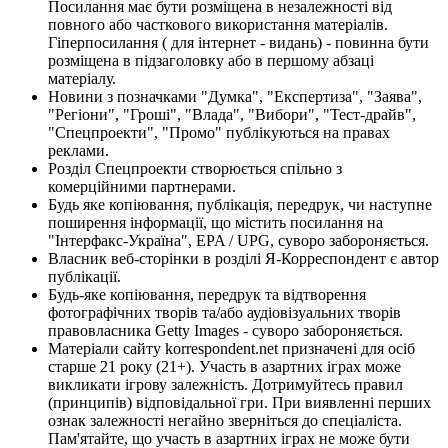
Посилання має бути розміщена в незалежності від
повного або часткового використання матеріалів.
Гіперпосилання ( для інтернет - видань) - повинна бути
розміщена в підзаголовку або в першому абзаці
матеріалу.
Новини з позначками "Думка", "Експертиза", "Заява",
"Регіони", "Гроші", "Влада", "Вибори", "Тест-драйв",
"Спецпроекти", "Промо" публікуються на правах
реклами.
Розділ Спецпроекти створюється спільно з
комерційними партнерами.
Будь яке копіювання, публікація, передрук, чи наступне
поширення інформації, що містить посилання на
"Інтерфакс-Україна", EPA / UPG, суворо забороняється.
Власник веб-сторінки в розділі Я-Корреспондент є автор
публікації.
Будь-яке копіювання, передрук та відтворення
фотографічних творів та/або аудіовізуальних творів
правовласника Getty Images - суворо забороняється.
Матеріали сайту korrespondent.net призначені для осіб
старше 21 року (21+). Участь в азартних іграх може
викликати ігрову залежність. Дотримуйтесь правил
(принципів) відповідальної гри. При виявленні перших
ознак залежності негайно зверніться до спеціаліста.
Пам'ятайте, що участь в азартних іграх не може бути