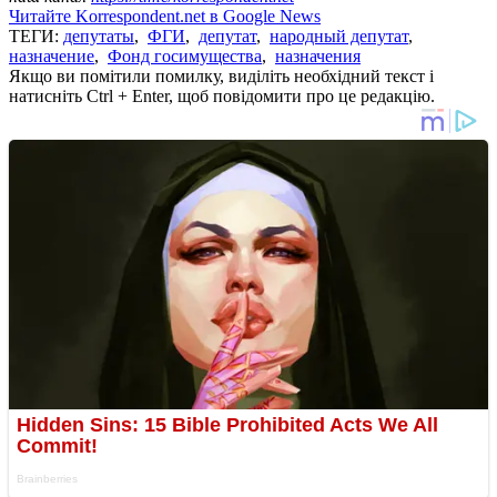
Читайте Korrespondent.net в Google News
ТЕГИ:
депутаты
,
ФГИ
,
депутат
,
народный депутат
,
назначение
,
Фонд госимущества
,
назначения
Якщо ви помітили помилку, виділіть необхідний текст і
натисніть Ctrl + Enter, щоб повідомити про це редакцію.