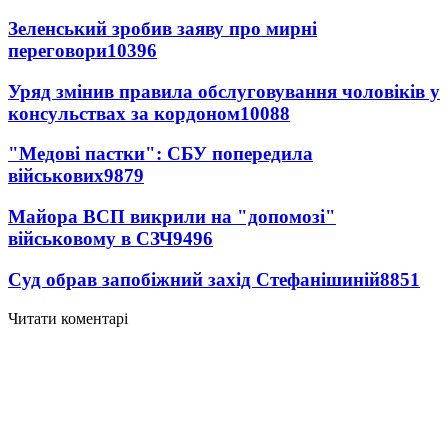
Зеленський зробив заяву про мирні
переговори
10396
Уряд змінив правила обслуговування чоловіків у
консульствах за кордоном
10088
"Медові пастки": СБУ попередила
військових
9879
Майора ВСП викрили на "допомозі"
військовому в СЗЧ
9496
Суд обрав запобіжний захід Стефанішиній
8851
Читати коментарі