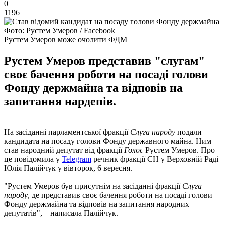
0
1196
Фото: Рустем Умеров / Facebook
Рустем Умеров може очолити ФДМ
Рустем Умеров представив "слугам"
своє бачення роботи на посаді голови
Фонду держмайна та відповів на
запитання нардепів.
На засіданні парламентської фракції
Слуга народу
подали
кандидата на посаду голови Фонду державного майна. Ним
став народний депутат від фракції
Голос
Рустем Умеров. Про
це повідомила у
Telegram
речник фракції СН у Верховній Раді
Юлія Палійчук у вівторок, 6 вересня.
"Рустем Умеров був присутнім на засіданні фракції
Слуга
народу
, де представив своє бачення роботи на посаді голови
Фонду держмайна та відповів на запитання народних
депутатів", – написала Палійчук.