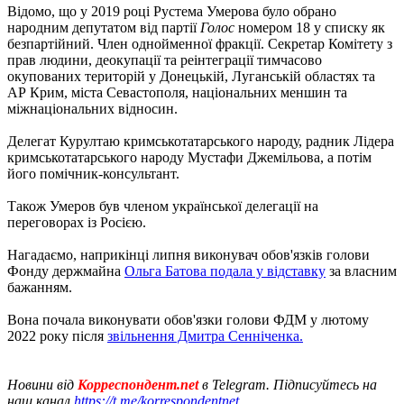
Відомо, що у 2019 році Рустема Умерова було обрано
народним депутатом від партії
Голос
номером 18 у списку як
безпартійний. Член однойменної фракції. Секретар Комітету з
прав людини, деокупації та реінтеграції тимчасово
окупованих територій у Донецькій, Луганській областях та
АР Крим, міста Севастополя, національних меншин та
міжнаціональних відносин.
Делегат Курултаю кримськотатарського народу, радник Лідера
кримськотатарського народу Мустафи Джемільова, а потім
його помічник-консультант.
Також Умеров був членом української делегації на
переговорах із Росією.
Нагадаємо, наприкінці липня виконувач обов'язків голови
Фонду держмайна
Ольга Батова подала у відставку
за власним
бажанням.
Вона почала виконувати обов'язки голови ФДМ у лютому
2022 року після
звільнення Дмитра Сенніченка.
Новини від
Корреспондент.net
в Telegram. Підписуйтесь на
наш канал
https://t.me/korrespondentnet