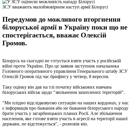
ЗСУ вважають малоймовірним наступ армії Білорусі
Передумов до можливого вторгнення
білоруської армії в Україну поки що не
спостерігається, вважає Олексій
Громов.
Білорусь на сьогодні не готується взяти участь у російській
війні проти України. Про це заявив заступник начальника
Головного оперативного управління Генерального штабу ЗСУ
Олексій Громов під час брифінгу у четвер, 8 вересня.
Таку оцінку він дав на тлі початку військових навчань
білоруських військ щодо "звільнення захоплених територій".
"Ми плідно відслідковуємо ситуацію на наших кордонах, у нас
є інформація про бажання або не бажання білоруського народу
брати участь у загарбницьких планах Росії. Але збільшення
населення, яке готове взяти участь в агресії на території нашої
держави, не відстежується", - розповів він.