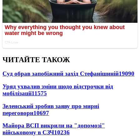
ЧИТАЙТЕ ТАКОЖ
Суд обрав запобіжний захід Стефанішиній
19090
Уряд ухвалив зміни щодо відстрочки від
мобілізації
11575
Зеленський зробив заяву про мирні
переговори
10697
Майора ВСП викрили на "допомозі"
військовому в СЗЧ
10236