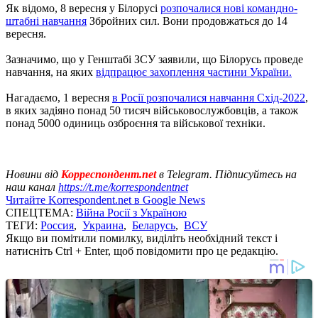
Як відомо, 8 вересня у Білорусі
розпочалися нові командно-
штабні навчання
Збройних сил. Вони продовжаться до 14
вересня.
Зазначимо, що у Генштабі ЗСУ заявили, що Білорусь проведе
навчання, на яких
відпрацює захоплення частини України.
Нагадаємо, 1 вересня
в Росії розпочалися навчання Схід-2022
,
в яких задіяно понад 50 тисяч військовослужбовців, а також
понад 5000 одиниць озброєння та військової техніки.
Новини від
Корреспондент.net
в Telegram. Підписуйтесь на
наш канал
https://t.me/korrespondentnet
Читайте Korrespondent.net в Google News
СПЕЦТЕМА:
Війна Росії з Україною
ТЕГИ:
Россия
,
Украина
,
Беларусь
,
ВСУ
Якщо ви помітили помилку, виділіть необхідний текст і
натисніть Ctrl + Enter, щоб повідомити про це редакцію.