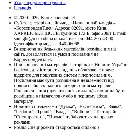
Угода щодо користування
Редакція
© 2000-2026, Korrespondent.net
Суб'єкт у сфері онлайн-медіа Назва онлайн-медіа –
«КореспонденТ.net» Адреса: 02091, місто Київ,
ХАРКІВСЬКЕ ШОСЕ, будинок 172-Б, офіс 208/1 E-mail:
sunlight@mediadim.com.ua
Телефон: 044-205-43-00
Ідентифікатор медіа – R40-06068
Використання будь-яких матеріалів, розміщених на
сайті, дозволяється за умови посилання на
Корреспондент.net.
При копіюванні матеріалів зі сторінки « Новини України
і світу» , для інтернет - видань - обов'язкове пряме
відкрите для пошукових систем гіперпосилання .
Посилання має бути розміщена в незалежності від
повного або часткового використання матеріалів.
Гіперпосилання ( для інтернет - видань) - повинна бути
розміщена в підзаголовку або в першому абзаці
матеріалу.
Новини з позначками "Думка", "Експертиза", "Заява",
"Регіони", "Гроші", "Влада", "Вибори", "Тест-драйв",
"Спецпроекти", "Промо" публікуються на правах
реклами.
Розділ Спецпроекти створюється спільно з