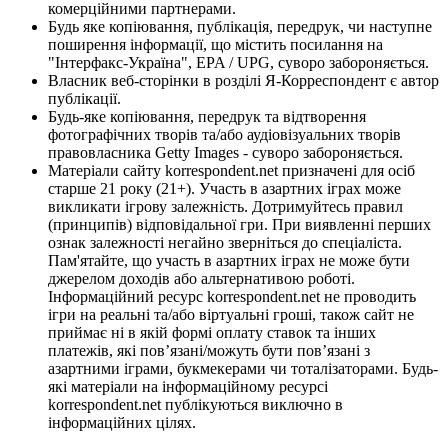
комерційними партнерами.
Будь яке копіювання, публікація, передрук, чи наступне
поширення інформації, що містить посилання на
"Інтерфакс-Україна", EPA / UPG, суворо забороняється.
Власник веб-сторінки в розділі Я-Корреспондент є автор
публікації.
Будь-яке копіювання, передрук та відтворення
фотографічних творів та/або аудіовізуальних творів
правовласника Getty Images - суворо забороняється.
Матеріали сайту korrespondent.net призначені для осіб
старше 21 року (21+). Участь в азартних іграх може
викликати ігрову залежність. Дотримуйтесь правил
(принципів) відповідальної гри. При виявленні перших
ознак залежності негайно зверніться до спеціаліста.
Пам'ятайте, що участь в азартних іграх не може бути
джерелом доходів або альтернативою роботі.
Інформаційний ресурс korrespondent.net не проводить
ігри на реальні та/або віртуальні гроші, також сайт не
приймає ні в якій формі оплату ставок та інших
платежів, які пов’язані/можуть бути пов’язані з
азартними іграми, букмекерами чи тоталізаторами. Будь-
які матеріали на інформаційному ресурсі
korrespondent.net публікуються виключно в
інформаційних цілях.