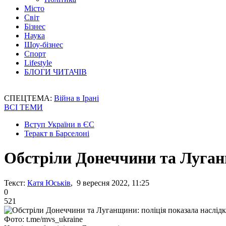
Місто
Світ
Бізнес
Наука
Шоу-бізнес
Спорт
Lifestyle
БЛОГИ ЧИТАЧІВ
СПЕЦТЕМА:
Війна в Ірані
ВСІ ТЕМИ
Вступ України в ЄС
Теракт в Барселоні
Обстріли Донеччини та Луган
Текст:
Катя Юськів
, 9 вересня 2022, 11:25
0
521
Фото: t.me/mvs_ukraine