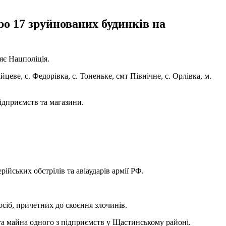
ро 17 зруйнованих будинків на
яє Нацполіція.
йцеве, с. Федорівка, с. Тоненьке, смт Північне, с. Орлівка, м.
підприємств та магазини.
йських обстрілів та авіаударів армії РФ.
сіб, причетних до скоєння злочинів.
та майна одного з підприємств у Щастинському районі.