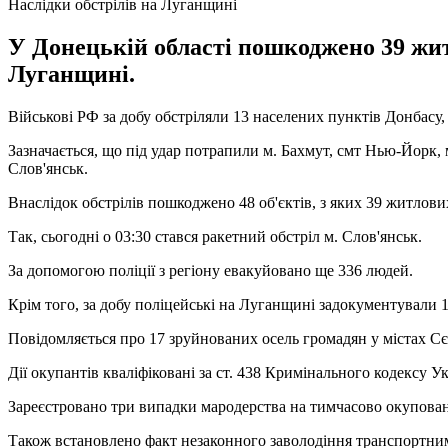
Наслідки обстрілів на Луганщині
У Донецькій області пошкоджено 39 жит
Луганщині.
Військові РФ за добу обстріляли 13 населених пунктів Донбасу, 
Зазначається, що під удар потрапили м. Бахмут, смт Нью-Йорк, м. 
Слов'янськ.
Внаслідок обстрілів пошкоджено 48 об'єктів, з яких 39 житлови
Так, сьогодні о 03:30 стався ракетний обстріл м. Слов'янськ.
За допомогою поліції з регіону евакуйовано ще 336 людей.
Крім того, за добу поліцейські на Луганщині задокументували 
Повідомляється про 17 зруйнованих осель громадян у містах Сєв
Дії окупантів кваліфіковані за ст. 438 Кримінального кодексу Ук
Зареєстровано три випадки мародерства на тимчасово окуповани
Також встановлено факт незаконного заволодіння транспортним 