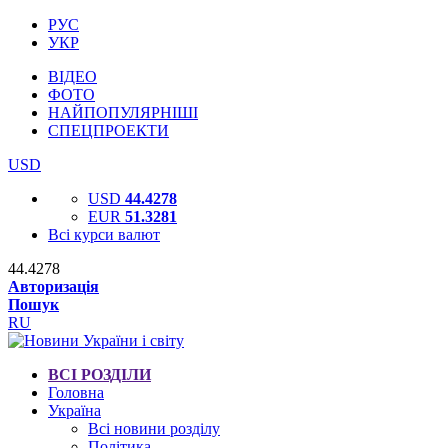
РУС
УКР
ВІДЕО
ФОТО
НАЙПОПУЛЯРНІШІ
СПЕЦПРОЕКТИ
USD
USD
44.4278
EUR
51.3281
Всі курси валют
44.4278
Авторизація
Пошук
RU
ВСІ РОЗДІЛИ
Головна
Україна
Всі новини розділу
Політика