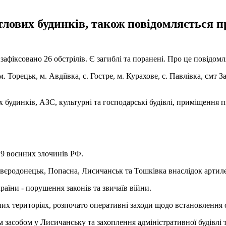
лових будинків, також повідомляється п
зафіксовано 26 обстрілів. Є загиблі та поранені. Про це повідомл
Торецьк, м. Авдіївка, с. Гостре, м. Курахове, с. Павлівка, смт За
х будинків, АЗС, культурні та господарські будівлі, приміщення 
19 воєнних злочинів РФ.
єродонецьк, Попасна, Лисичанськ та Тошківка внаслідок артилері
раїни - порушення законів та звичаїв війни.
х територіях, розпочато оперативні заходи щодо встановлення о
засобом у Лисичанську та захоплення адміністративної будівлі 