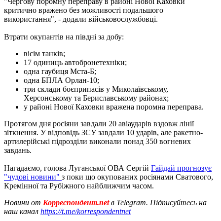
"Чергову поромну переправу в районі Нової Каховки
критично вражено без можливості подальшого
використання", - додали військовослужбовці.
Втрати окупантів на півдні за добу:
вісім танків;
17 одиниць автобронетехніки;
одна гаубиця Мста-Б;
одна БПЛА Орлан-10;
три склади боєприпасів у Миколаївському,
Херсонському та Бериславському районах;
у районі Нової Каховки вражена поромна переправа.
Протягом дня росіяни завдали 20 авіаударів вздовж лінії
зіткнення. У відповідь ЗСУ завдали 10 ударів, але ракетно-
артилерійські підрозділи виконали понад 350 вогневих
завдань.
Нагадаємо, голова Луганської ОВА Сергій
Гайдай прогнозує
"чудові новини"
з поки що окупованих росіянами Сватового,
Кремінної та Рубіжного найближчим часом.
Новини от
Корреспондент.net
в Telegram. Підписуйтесь на
наш канал
https://t.me/korrespondentnet