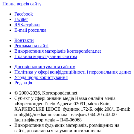
Повна версія сайту
Facebook
Twitter
RSS-стрічки
E-mail розсилка
Контакти
Реклама на сайті
Використання матеріалів korrespondent.net
Правила користування сайтом
Договір користування сайтом
Політика у сфері конфіденційності і персональних даних
Угода щодо користування
Редакція
© 2000-2026, Korrespondent.net
Суб'єкт у сфері онлайн-медіа Назва онлайн-медіа –
«КореспонденТ.net» Адреса: 02091, місто Київ,
ХАРКІВСЬКЕ ШОСЕ, будинок 172-Б, офіс 208/1 E-mail:
sunlight@mediadim.com.ua
Телефон: 044-205-43-00
Ідентифікатор медіа – R40-06068
Використання будь-яких матеріалів, розміщених на
сайті, дозволяється за умови посилання на