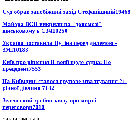
Суд обрав запобіжний захід Стефанішиній
19468
Майора ВСП викрили на "допомозі"
військовому в СЗЧ
10250
Україна поставила Путіна перед дилемою -
ЗМІ
10183
Київ про рішення Швеції щодо судна: Це
прецедент
7553
На Київщині сталося групове зґвалтування 21-
річної дівчини
7182
Зеленський зробив заяву про мирні
переговори
7010
Читати коментарі