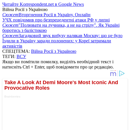
Читайте Korrespondent.net в Google News
Війна Росії з Україною
Сюжет
Вторгнення Росії в Україну. Онлайн
УЧХ повідомив про безпрецедентні атаки РФ у липні
Сюжет
"Полювати на лучника, а не на стрілу". Як Україні
боротись з балістикою
Сюжет
Загадковий звук вибуху налякав Москву: що це було
Їздили в Україну заради полонених: у Кореї затримали
активістів
СПЕЦТЕМА:
Війна Росії з Україною
ТЕГИ:
ВСУ
Якщо ви помітили помилку, виділіть необхідний текст і
натисніть Ctrl + Enter, щоб повідомити про це редакцію.