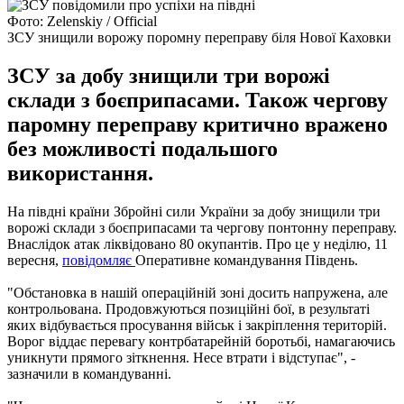
Фото: Zelenskiy / Official
ЗСУ знищили ворожу поромну переправу біля Нової Каховки
ЗСУ за добу знищили три ворожі
склади з боєприпасами. Також чергову
паромну переправу критично вражено
без можливості подальшого
використання.
На півдні країни Збройні сили України за добу знищили три
ворожі склади з боєприпасами та чергову понтонну переправу.
Внаслідок атак ліквідовано 80 окупантів. Про це у неділю, 11
вересня,
повідомляє
Оперативне командування Південь.
"Обстановка в нашій операційній зоні досить напружена, але
контрольована. Продовжуються позиційні бої, в результаті
яких відбувається просування військ і закріплення територій.
Ворог віддає перевагу контрбатарейній боротьбі, намагаючись
уникнути прямого зіткнення. Несе втрати і відступає", -
зазначили в командуванні.