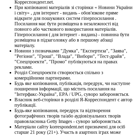
Корреспондент.net.
При копіюванні матеріалів зі сторінки « Новини України
і світу» , для інтернет - видань - обов'язкове пряме
відкрите для пошукових систем гіперпосилання .
Посилання має бути розміщена в незалежності від
повного або часткового використання матеріалів.
Гіперпосилання ( для інтернет - видань) - повинна бути
розміщена в підзаголовку або в першому абзаці
матеріалу.
Новини з позначками "Думка", "Експертиза", "Заява",
"Регіони", "Гроші", "Влада", "Вибори", "Тест-драйв",
"Спецпроекти", "Промо" публікуються на правах
реклами.
Розділ Спецпроекти створюється спільно з
комерційними партнерами.
Будь яке копіювання, публікація, передрук, чи наступне
поширення інформації, що містить посилання на
"Інтерфакс-Україна", EPA / UPG, суворо забороняється.
Власник веб-сторінки в розділі Я-Корреспондент є автор
публікації.
Будь-яке копіювання, передрук та відтворення
фотографічних творів та/або аудіовізуальних творів
правовласника Getty Images - суворо забороняється.
Матеріали сайту korrespondent.net призначені для осіб
старше 21 року (21+). Участь в азартних іграх може