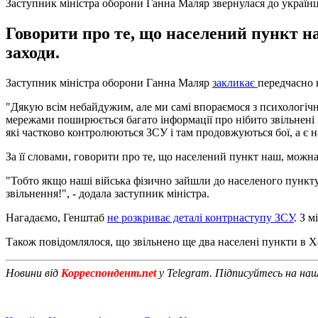
Заступник міністра оборони Ганна Маляр звернулася до українц
Говорити про те, що населений пункт на
заходи.
Заступник міністра оборони Ганна Маляр
закликає
передчасно 
"Дякую всім небайдужим, але ми самі впораємося з психологічн
мережами поширюється багато інформації про нібито звільнені н
які частково контролюються ЗСУ і там продовжуються бої, а є на
За її словами, говорити про те, що населений пункт наш, можна
"Тобто якщо наші війська фізично зайшли до населеного пункту
звільнення!", - додала заступник міністра.
Нагадаємо, Генштаб
не розкриває деталі контрнаступу ЗСУ
. З 
Також повідомлялося, що звільнено ще два населені пункти в Ха
Новини від
Корреспондент.net
у Telegram. Підписуйтесь на на