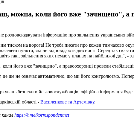
ів
ш, можна, коли його вже "зачищено", а п
не розповсюджувати інформацію про звільнення українських вій
им тиском на ворога! Не треба писати про кожен тимчасово окуп
аселені пункти, які не відповідають дійсності. Серед так сказат
віть такі, звільнення яких немає у планах на найближчі дні", - з
, коли його вже "зачищено", а правоохоронці провели стабілізаці
, це ще не означає автоматично, що ми його контролюємо. Попер
міркувань безпеки військовослужбовців, офіційна інформація буде 
рківській області -
Василенкове та Артемівку
.
ш канал
https://t.me/korrespondentnet