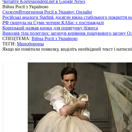
Читайте Korrespondent.net в Google News
Війна Росії з Україною
Сюжет
Вторгнення Росії в Україну. Онлайн
Російські аналоги Starlink досягли вікна стабільного покриття 
РФ скинула на Суми чотири КАБи: є постраждалі
Корецький назвав кроки для порятунку бізнеса
Вивозив тіла полеглих: загинув керівник пошукового загону О
СПЕЦТЕМА:
Війна Росії з Україною
ТЕГИ:
Минобороны
Якщо ви помітили помилку, виділіть необхідний текст і натисніт