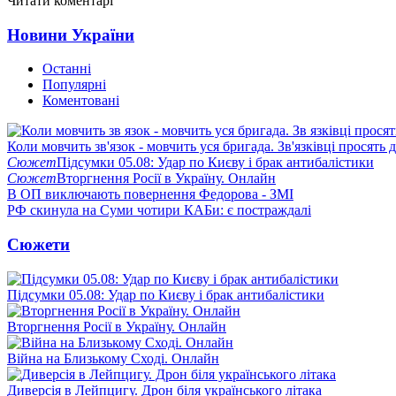
Читати коментарі
Новини України
Останні
Популярні
Коментовані
Коли мовчить зв'язок - мовчить уся бригада. Зв'язківці просять
Сюжет
Підсумки 05.08: Удар по Києву і брак антибалістики
Сюжет
Вторгнення Росії в Україну. Онлайн
В ОП виключають повернення Федорова - ЗМІ
РФ скинула на Суми чотири КАБи: є постраждалі
Сюжети
Підсумки 05.08: Удар по Києву і брак антибалістики
Вторгнення Росії в Україну. Онлайн
Війна на Близькому Сході. Онлайн
Диверсія в Лейпцигу. Дрон біля українського літака