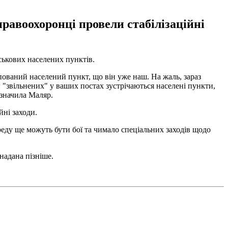
равоохоронці провели стабілізаційні
ськових населених пунктів.
ований населений пункт, що він уже наш. На жаль, зараз
и "звільнених" у ваших постах зустрічаються населені пункти,
азначила Маляр.
йні заходи.
еду ще можуть бути бої та чимало спеціальних заходів щодо
надана пізніше.