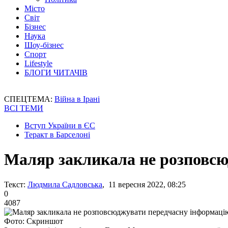
Місто
Світ
Бізнес
Наука
Шоу-бізнес
Спорт
Lifestyle
БЛОГИ ЧИТАЧІВ
СПЕЦТЕМА:
Війна в Ірані
ВСІ ТЕМИ
Вступ України в ЄС
Теракт в Барселоні
Маляр закликала не розповсю
Текст:
Людмила Садловська
, 11 вересня 2022, 08:25
0
4087
Фото: Скриншот