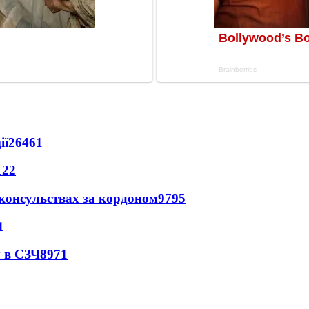
ії
26461
122
 консульствах за кордоном
9795
1
 в СЗЧ
8971