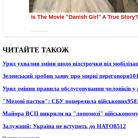
ЧИТАЙТЕ ТАКОЖ
Уряд ухвалив зміни щодо відстрочки від мобілізац
Зеленський зробив заяву про мирні переговори
10
Уряд змінив правила обслуговування чоловіків у
"Медові пастки": СБУ попередила військових
958
Майора ВСП викрили на "допомозі" військовому
Залужний: Україна не вступить до НАТО
8512