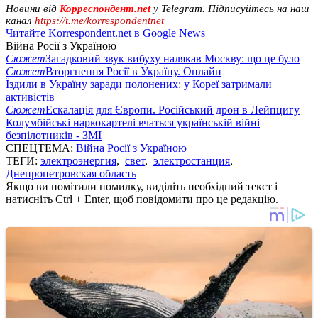
Новини від
Корреспондент.net
у Telegram. Підписуйтесь на наш
канал
https://t.me/korrespondentnet
Читайте Korrespondent.net в Google News
Війна Росії з Україною
Сюжет
Загадковий звук вибуху налякав Москву: що це було
Сюжет
Вторгнення Росії в Україну. Онлайн
Їздили в Україну заради полонених: у Кореї затримали
активістів
Сюжет
Ескалація для Європи. Російський дрон в Лейпцигу
Колумбійські наркокартелі вчаться українській війні
безпілотників - ЗМІ
СПЕЦТЕМА:
Війна Росії з Україною
ТЕГИ:
электроэнергия
,
свет
,
электростанция
,
Днепропетровская область
Якщо ви помітили помилку, виділіть необхідний текст і
натисніть Ctrl + Enter, щоб повідомити про це редакцію.