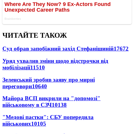
ЧИТАЙТЕ ТАКОЖ
Суд обрав запобіжний захід Стефанішиній
17672
Уряд ухвалив зміни щодо відстрочки від
мобілізації
11510
Зеленський зробив заяву про мирні
переговори
10640
Майора ВСП викрили на "допомозі"
військовому в СЗЧ
10138
"Медові пастки": СБУ попередила
військових
10105