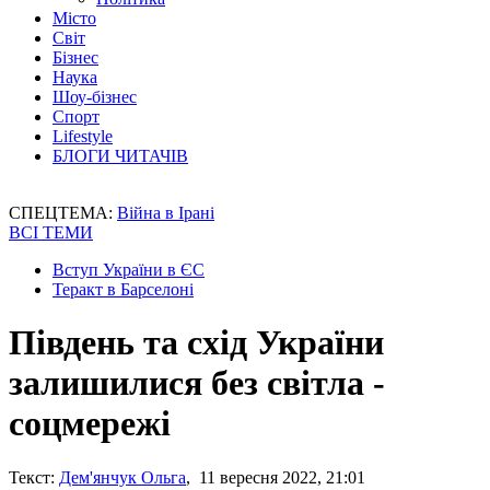
Місто
Світ
Бізнес
Наука
Шоу-бізнес
Спорт
Lifestyle
БЛОГИ ЧИТАЧІВ
СПЕЦТЕМА:
Війна в Ірані
ВСІ ТЕМИ
Вступ України в ЄС
Теракт в Барселоні
Південь та схід України
залишилися без світла -
соцмережі
Текст:
Дем'янчук Ольга
, 11 вересня 2022, 21:01