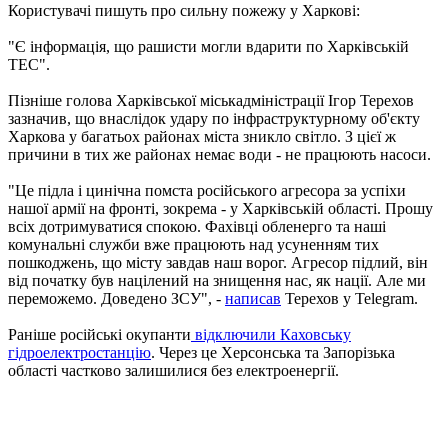
Користувачі пишуть про сильну пожежу у Харкові:
"Є інформація, що рашисти могли вдарити по Харківській
ТЕС".
Пізніше голова Харківської міськадміністрації Ігор Терехов
зазначив, що внаслідок удару по інфраструктурному об'єкту
Харкова у багатьох районах міста зникло світло. З цієї ж
причини в тих же районах немає води - не працюють насоси.
"Це підла і цинічна помста російського агресора за успіхи
нашої армії на фронті, зокрема - у Харківській області. Прошу
всіх дотримуватися спокою. Фахівці обленерго та наші
комунальні служби вже працюють над усуненням тих
пошкоджень, що місту завдав наш ворог. Агресор підлий, він
від початку був націлений на знищення нас, як нації. Але ми
переможемо. Доведено ЗСУ", -
написав
Терехов у Telegram.
Раніше російські окупанти
відключили Каховську
гідроелектростанцію
. Через це Херсонська та Запорізька
області частково залишилися без електроенергії.