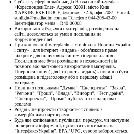
Суб'єкт у сфері онлайн-медіа Назва онлайн-медіа –
«КореспонденТ.net» Адреса: 02091, місто Київ,
ХАРКІВСЬКЕ ШОСЕ, будинок 172-Б, офіс 208/1 E-mail:
sunlight@mediadim.com.ua
Телефон: 044-205-43-00
Ідентифікатор медіа – R40-06068
Використання будь-яких матеріалів, розміщених на
сайті, дозволяється за умови посилання на
Корреспондент.net.
При копіюванні матеріалів зі сторінки « Новини України
і світу» , для інтернет - видань - обов'язкове пряме
відкрите для пошукових систем гіперпосилання .
Посилання має бути розміщена в незалежності від
повного або часткового використання матеріалів.
Гіперпосилання ( для інтернет - видань) - повинна бути
розміщена в підзаголовку або в першому абзаці
матеріалу.
Новини з позначками "Думка", "Експертиза", "Заява",
"Регіони", "Гроші", "Влада", "Вибори", "Тест-драйв",
"Спецпроекти", "Промо" публікуються на правах
реклами.
Розділ Спецпроекти створюється спільно з
комерційними партнерами.
Будь яке копіювання, публікація, передрук, чи наступне
поширення інформації, що містить посилання на
"Інтерфакс-Україна", EPA / UPG, суворо забороняється.