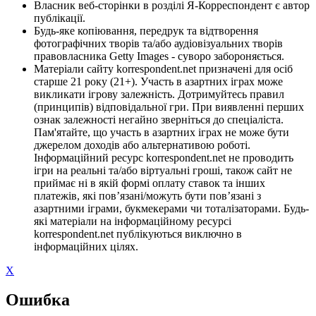
Власник веб-сторінки в розділі Я-Корреспондент є автор
публікації.
Будь-яке копіювання, передрук та відтворення
фотографічних творів та/або аудіовізуальних творів
правовласника Getty Images - суворо забороняється.
Матеріали сайту korrespondent.net призначені для осіб
старше 21 року (21+). Участь в азартних іграх може
викликати ігрову залежність. Дотримуйтесь правил
(принципів) відповідальної гри. При виявленні перших
ознак залежності негайно зверніться до спеціаліста.
Пам'ятайте, що участь в азартних іграх не може бути
джерелом доходів або альтернативою роботі.
Інформаційний ресурс korrespondent.net не проводить
ігри на реальні та/або віртуальні гроші, також сайт не
приймає ні в якій формі оплату ставок та інших
платежів, які пов’язані/можуть бути пов’язані з
азартними іграми, букмекерами чи тоталізаторами. Будь-
які матеріали на інформаційному ресурсі
korrespondent.net публікуються виключно в
інформаційних цілях.
X
Ошибка