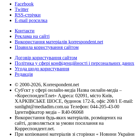
Facebook
Twitter
RSS-стрічки
E-mail розсилка
Контакти
Реклама на сайті
Використання матеріалів korrespondent.net
Правила користування сайтом
Договір користування сайтом
Політика у сфері конфіденційності і персональних даних
Угода щодо користування
Редакція
© 2000-2026, Korrespondent.net
Суб'єкт у сфері онлайн-медіа Назва онлайн-медіа –
«КореспонденТ.net» Адреса: 02091, місто Київ,
ХАРКІВСЬКЕ ШОСЕ, будинок 172-Б, офіс 208/1 E-mail:
sunlight@mediadim.com.ua
Телефон: 044-205-43-00
Ідентифікатор медіа – R40-06068
Використання будь-яких матеріалів, розміщених на
сайті, дозволяється за умови посилання на
Корреспондент.net.
При копіюванні матеріалів зі сторінки « Новини України