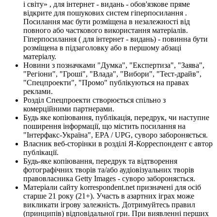
і світу» , для інтернет - видань - обов'язкове пряме
відкрите для пошукових систем гіперпосилання .
Посилання має бути розміщена в незалежності від
повного або часткового використання матеріалів.
Гіперпосилання ( для інтернет - видань) - повинна бути
розміщена в підзаголовку або в першому абзаці
матеріалу.
Новини з позначками "Думка", "Експертиза", "Заява",
"Регіони", "Гроші", "Влада", "Вибори", "Тест-драйв",
"Спецпроекти", "Промо" публікуються на правах
реклами.
Розділ Спецпроекти створюється спільно з
комерційними партнерами.
Будь яке копіювання, публікація, передрук, чи наступне
поширення інформації, що містить посилання на
"Інтерфакс-Україна", EPA / UPG, суворо забороняється.
Власник веб-сторінки в розділі Я-Корреспондент є автор
публікації.
Будь-яке копіювання, передрук та відтворення
фотографічних творів та/або аудіовізуальних творів
правовласника Getty Images - суворо забороняється.
Матеріали сайту korrespondent.net призначені для осіб
старше 21 року (21+). Участь в азартних іграх може
викликати ігрову залежність. Дотримуйтесь правил
(принципів) відповідальної гри. При виявленні перших