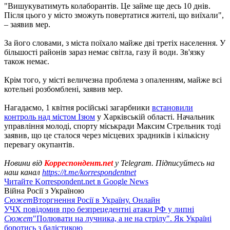
"Вишукуватимуть колаборантів. Це займе ще десь 10 днів.
Після цього у місто зможуть повертатися жителі, що виїхали",
– заявив мер.
За його словами, з міста поїхало майже дві третіх населення. У
більшості районів зараз немає світла, газу й води. Зв'язку
також немає.
Крім того, у місті величезна проблема з опаленням, майже всі
котельні розбомблені, заявив мер.
Нагадаємо, 1 квітня російські загарбники
встановили
контроль над містом Ізюм
у Харківській області. Начальник
управління молоді, спорту міськради Максим Стрельник тоді
заявив, що це сталося через місцевих зрадників і кількісну
перевагу окупантів.
Новини від
Корреспондент.net
у Telegram. Підписуйтесь на
наш канал
https://t.me/korrespondentnet
Читайте Korrespondent.net в Google News
Війна Росії з Україною
Сюжет
Вторгнення Росії в Україну. Онлайн
УЧХ повідомив про безпрецедентні атаки РФ у липні
Сюжет
"Полювати на лучника, а не на стрілу". Як Україні
боротись з балістикою