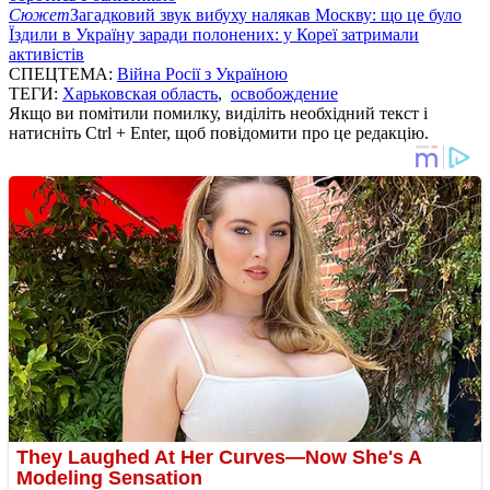
Сюжет
Загадковий звук вибуху налякав Москву: що це було
Їздили в Україну заради полонених: у Кореї затримали
активістів
СПЕЦТЕМА:
Війна Росії з Україною
ТЕГИ:
Харьковская область
,
освобождение
Якщо ви помітили помилку, виділіть необхідний текст і
натисніть Ctrl + Enter, щоб повідомити про це редакцію.