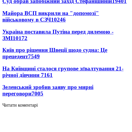
Суд обрав запобіжний захід Стефанішиній
19401
Майора ВСП викрили на "допомозі"
військовому в СЗЧ
10246
Україна поставила Путіна перед дилемою -
ЗМІ
10172
Київ про рішення Швеції щодо судна: Це
прецедент
7549
На Київщині сталося групове зґвалтування 21-
річної дівчини
7161
Зеленський зробив заяву про мирні
переговори
7005
Читати коментарі