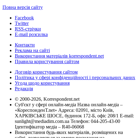
Повна версія сайту
Facebook
Twitter
RSS-стрічки
E-mail розсилка
Контакти
Реклама на сайті
Використання матеріалів korrespondent.net
Правила користування сайтом
Договір користування сайтом
Політика у сфері конфіденційності і персональних даних
Угода щодо користування
Редакція
© 2000-2026, Korrespondent.net
Суб'єкт у сфері онлайн-медіа Назва онлайн-медіа –
«КореспонденТ.net» Адреса: 02091, місто Київ,
ХАРКІВСЬКЕ ШОСЕ, будинок 172-Б, офіс 208/1 E-mail:
sunlight@mediadim.com.ua
Телефон: 044-205-43-00
Ідентифікатор медіа – R40-06068
Використання будь-яких матеріалів, розміщених на
сайті, дозволяється за умови посилання на