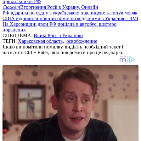
прихильників РФ
Сюжет
Вторгнення Росії в Україну. Онлайн
РФ вдарила по судну з українською пшеницею: загинув моряк
США відновили повний обмін розвідданими з Україною - ЗМІ
На Херсонщині дрон РФ поцілив в автобус: шестеро
поранених
СПЕЦТЕМА:
Війна Росії з Україною
ТЕГИ:
Харьковская область
,
освобождение
Якщо ви помітили помилку, виділіть необхідний текст і
натисніть Ctrl + Enter, щоб повідомити про це редакцію.