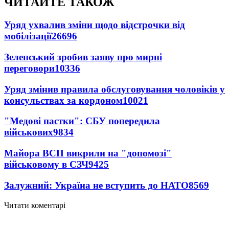
ЧИТАЙТЕ ТАКОЖ
Уряд ухвалив зміни щодо відстрочки від
мобілізації
26696
Зеленський зробив заяву про мирні
переговори
10336
Уряд змінив правила обслуговування чоловіків у
консульствах за кордоном
10021
"Медові пастки": СБУ попередила
військових
9834
Майора ВСП викрили на "допомозі"
військовому в СЗЧ
9425
Залужний: Україна не вступить до НАТО
8569
Читати коментарі