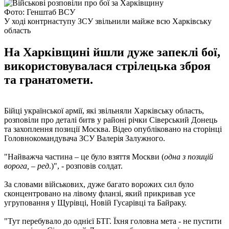
Фото: Генштаб ВСУ
У ході контрнаступу ЗСУ звільнили майже всю Харківську
область
На Харківщині йшли дуже запеклі бої,
використовувалася стрілецька зброя
та гранатомети.
Бійці української армії, які звільняли Харківську область,
розповіли про деталі битв у районі річки Сіверський Донець
та захоплення позиції Москва. Відео опубліковано на сторінці
Головнокомандувача ЗСУ Валерія Залужного.
"Найважча частина – це було взяття Москви (
одна з позицій
ворога, – ред
.)", - розповів солдат.
За словами військових, дуже багато ворожих сил було
сконцентровано на лівому фланзі, який прикривав усе
угруповання у Щурівці, Новій Гусарівці та Байраку.
"Тут перебувало до однієї БТГ. Їхня головна мета - не пустити