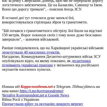
нас за річку Сіверський Донець, щоб ми не перерізали дорогу
логістичного забезпечення. Це на Балаклію, Савинці та Ізюм.
Вони цю дорогу тримали", - пояснив боєць ЗСУ.
В останні дні тут точилися дуже запеклі бої,
використовувалася стрілецька зброя та гранатомети.
"Бій почався з гранатометного обстрілу. Бої йшли на відстані
150 метрів. Ворог покинув своїх і тому вони дуже безславно
завершили", - зазначив військовий.
Раніше повідомлялося, що на Харківщині українські військові
деокупували 40 населених пунктів.
Нагадаємо, Командування Десантно-штурмових військ ЗСУ
опублікувало відео, на якому показано, як
десантники
піднімають українські прапори
у звільнених від російських
окупантів населених пунктах.
Новини від
Корреспондент.net
в Telegram. Підписуйтесь на
наш канал
https://t.me/korrespondentnet
Читайте Korrespondent.net в Google News
Війна Росії з Україною
Пропагували війну та окупацію: викрито мережу