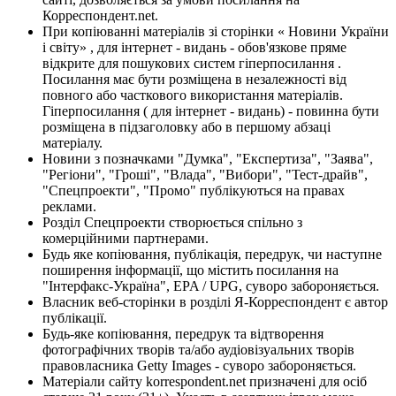
Корреспондент.net.
При копіюванні матеріалів зі сторінки « Новини України
і світу» , для інтернет - видань - обов'язкове пряме
відкрите для пошукових систем гіперпосилання .
Посилання має бути розміщена в незалежності від
повного або часткового використання матеріалів.
Гіперпосилання ( для інтернет - видань) - повинна бути
розміщена в підзаголовку або в першому абзаці
матеріалу.
Новини з позначками "Думка", "Експертиза", "Заява",
"Регіони", "Гроші", "Влада", "Вибори", "Тест-драйв",
"Спецпроекти", "Промо" публікуються на правах
реклами.
Розділ Спецпроекти створюється спільно з
комерційними партнерами.
Будь яке копіювання, публікація, передрук, чи наступне
поширення інформації, що містить посилання на
"Інтерфакс-Україна", EPA / UPG, суворо забороняється.
Власник веб-сторінки в розділі Я-Корреспондент є автор
публікації.
Будь-яке копіювання, передрук та відтворення
фотографічних творів та/або аудіовізуальних творів
правовласника Getty Images - суворо забороняється.
Матеріали сайту korrespondent.net призначені для осіб