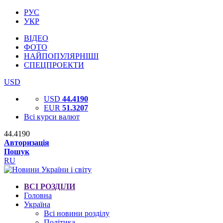
РУС
УКР
ВІДЕО
ФОТО
НАЙПОПУЛЯРНІШІ
СПЕЦПРОЕКТИ
USD
USD
44.4190
EUR
51.3207
Всі курси валют
44.4190
Авторизація
Пошук
RU
ВСІ РОЗДІЛИ
Головна
Україна
Всі новини розділу
Політика