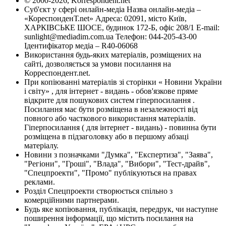
© 2000-2026, Korrespondent.net
Суб'єкт у сфері онлайн-медіа Назва онлайн-медіа –
«КореспонденТ.net» Адреса: 02091, місто Київ,
ХАРКІВСЬКЕ ШОСЕ, будинок 172-Б, офіс 208/1 E-mail:
sunlight@mediadim.com.ua
Телефон: 044-205-43-00
Ідентифікатор медіа – R40-06068
Використання будь-яких матеріалів, розміщених на
сайті, дозволяється за умови посилання на
Корреспондент.net.
При копіюванні матеріалів зі сторінки « Новини України
і світу» , для інтернет - видань - обов'язкове пряме
відкрите для пошукових систем гіперпосилання .
Посилання має бути розміщена в незалежності від
повного або часткового використання матеріалів.
Гіперпосилання ( для інтернет - видань) - повинна бути
розміщена в підзаголовку або в першому абзаці
матеріалу.
Новини з позначками "Думка", "Експертиза", "Заява",
"Регіони", "Гроші", "Влада", "Вибори", "Тест-драйв",
"Спецпроекти", "Промо" публікуються на правах
реклами.
Розділ Спецпроекти створюється спільно з
комерційними партнерами.
Будь яке копіювання, публікація, передрук, чи наступне
поширення інформації, що містить посилання на