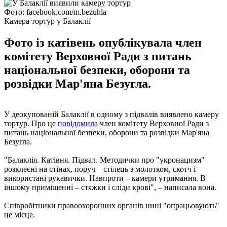
Фото: facebook.com/m.bezuhla
Камера тортур у Балаклії
Фото із катівень опублікувала член
комітету Верховної Ради з питань
національної безпеки, оборони та
розвідки Мар'яна Безугла.
У деокупованій Балаклії в одному з підвалів виявлено камеру
тортур. Про це
повідомила
член комітету Верховної Ради з
питань національної безпеки, оборони та розвідки Мар'яна
Безугла.
"Балаклія. Катівня. Підвал. Методички про "укронацизм"
розклеєні на стінах, поруч – стілець з молотком, скотч і
використані рукавички. Навпроти – камери утримання. В
іншому приміщенні – стяжки і сліди крові", – написала вона.
Співробітники правоохоронних органів нині "опрацьовують"
це місце.