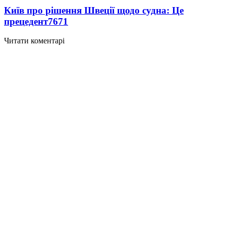
Київ про рішення Швеції щодо судна: Це
прецедент
7671
Читати коментарі