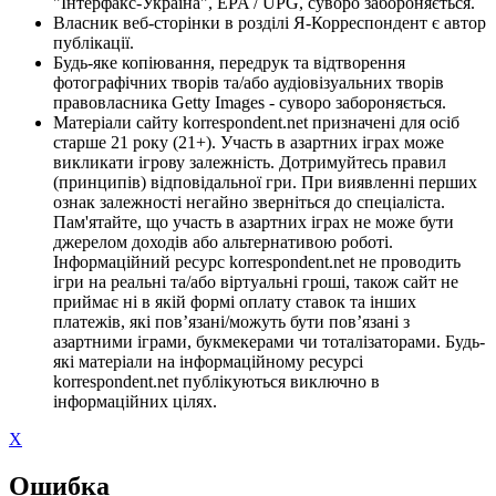
"Інтерфакс-Україна", EPA / UPG, суворо забороняється.
Власник веб-сторінки в розділі Я-Корреспондент є автор
публікації.
Будь-яке копіювання, передрук та відтворення
фотографічних творів та/або аудіовізуальних творів
правовласника Getty Images - суворо забороняється.
Матеріали сайту korrespondent.net призначені для осіб
старше 21 року (21+). Участь в азартних іграх може
викликати ігрову залежність. Дотримуйтесь правил
(принципів) відповідальної гри. При виявленні перших
ознак залежності негайно зверніться до спеціаліста.
Пам'ятайте, що участь в азартних іграх не може бути
джерелом доходів або альтернативою роботі.
Інформаційний ресурс korrespondent.net не проводить
ігри на реальні та/або віртуальні гроші, також сайт не
приймає ні в якій формі оплату ставок та інших
платежів, які пов’язані/можуть бути пов’язані з
азартними іграми, букмекерами чи тоталізаторами. Будь-
які матеріали на інформаційному ресурсі
korrespondent.net публікуються виключно в
інформаційних цілях.
X
Ошибка