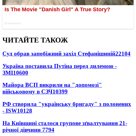
ЧИТАЙТЕ ТАКОЖ
Суд обрав запобіжний захід Стефанішиній
22104
Україна поставила Путіна перед дилемою -
ЗМІ
10600
Майора ВСП викрили на "допомозі"
військовому в СЗЧ
10399
РФ створила "українську бригаду" з полонених
- ISW
10128
На Київщині сталося групове зґвалтування 21-
річної дівчини
7794