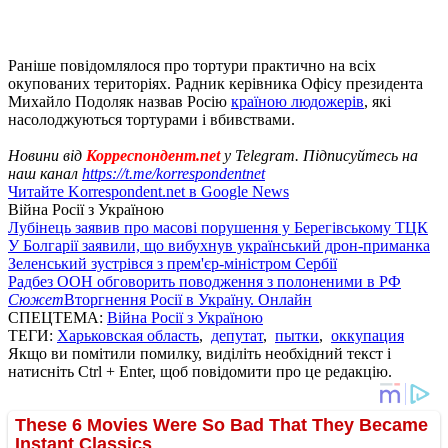
Раніше повідомлялося про тортури практично на всіх
окупованих територіях. Радник керівника Офісу президента
Михайло Подоляк назвав Росію
країною людожерів
, які
насолоджуються тортурами і вбивствами.
Новини від
Корреспондент.net
у Telegram. Підписуйтесь на
наш канал
https://t.me/korrespondentnet
Читайте Korrespondent.net в Google News
Війна Росії з Україною
Лубінець заявив про масові порушення у Берегівському ТЦК
У Болгарії заявили, що вибухнув український дрон-приманка
Зеленський зустрівся з прем'єр-міністром Сербії
Радбез ООН обговорить поводження з полоненими в РФ
Сюжет
Вторгнення Росії в Україну. Онлайн
СПЕЦТЕМА:
Війна Росії з Україною
ТЕГИ:
Харьковская область
,
депутат
,
пытки
,
оккупация
Якщо ви помітили помилку, виділіть необхідний текст і
натисніть Ctrl + Enter, щоб повідомити про це редакцію.