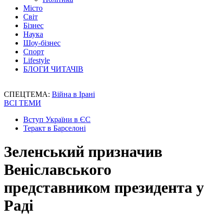
Місто
Світ
Бізнес
Наука
Шоу-бізнес
Спорт
Lifestyle
БЛОГИ ЧИТАЧІВ
СПЕЦТЕМА:
Війна в Ірані
ВСІ ТЕМИ
Вступ України в ЄС
Теракт в Барселоні
Зеленський призначив
Веніславського
представником президента у
Раді