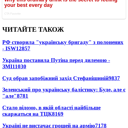
ЧИТАЙТЕ ТАКОЖ
РФ створила "українську бригаду" з полонених
- ISW
12857
Україна поставила Путіна перед дилемою -
ЗМІ
11030
Суд обрав запобіжний захід Стефанішиній
9837
Зеленський про українську балістику: Буде, але є
"але"
8781
Стало відомо, в якій області найбільше
скаржаться на ТЦК
8169
Україні не вистачає грошей на армію
7178