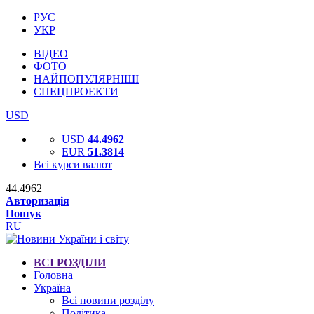
РУС
УКР
ВІДЕО
ФОТО
НАЙПОПУЛЯРНІШІ
СПЕЦПРОЕКТИ
USD
USD
44.4962
EUR
51.3814
Всі курси валют
44.4962
Авторизація
Пошук
RU
ВСІ РОЗДІЛИ
Головна
Україна
Всі новини розділу
Політика