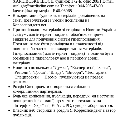
ХАРКІВСЬКЕ ШОСЕ, будинок 172-Б, офіс 208/1 E-mail:
sunlight@mediadim.com.ua
Телефон: 044-205-43-00
Ідентифікатор медіа – R40-06068
Використання будь-яких матеріалів, розміщених на
сайті, дозволяється за умови посилання на
Корреспондент.net.
При копіюванні матеріалів зі сторінки « Новини України
і світу» , для інтернет - видань - обов'язкове пряме
відкрите для пошукових систем гіперпосилання .
Посилання має бути розміщена в незалежності від
повного або часткового використання матеріалів.
Гіперпосилання ( для інтернет - видань) - повинна бути
розміщена в підзаголовку або в першому абзаці
матеріалу.
Новини з позначками "Думка", "Експертиза", "Заява",
"Регіони", "Гроші", "Влада", "Вибори", "Тест-драйв",
"Спецпроекти", "Промо" публікуються на правах
реклами.
Розділ Спецпроекти створюється спільно з
комерційними партнерами.
Будь яке копіювання, публікація, передрук, чи наступне
поширення інформації, що містить посилання на
"Інтерфакс-Україна", EPA / UPG, суворо забороняється.
Власник веб-сторінки в розділі Я-Корреспондент є автор
публікації.