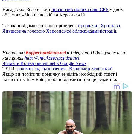
Нагадаємо, Зеленський
призначив нових голів СБУ
у двох
областях – Чернігівській та Херсонській.
Також повідомлялося, що президент
призначив Ярослава
Янушевича головою Херсонської облдержадміністрації.
Новини від
Корреспондент.net
в Telegram. Підписуйтесь на
наш канал
https://t.me/korrespondentnet
Читайте Korrespondent.net в Google News
ТЕГИ:
должность
,
назначения
,
Владимир Зеленский
Якщо ви помітили помилку, виділіть необхідний текст і
натисніть Ctrl + Enter, щоб повідомити про це редакцію.