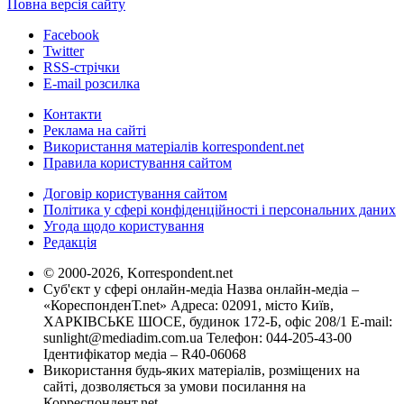
Повна версія сайту
Facebook
Twitter
RSS-стрічки
E-mail розсилка
Контакти
Реклама на сайті
Використання матеріалів korrespondent.net
Правила користування сайтом
Договір користування сайтом
Політика у сфері конфіденційності і персональних даних
Угода щодо користування
Редакція
© 2000-2026, Korrespondent.net
Суб'єкт у сфері онлайн-медіа Назва онлайн-медіа –
«КореспонденТ.net» Адреса: 02091, місто Київ,
ХАРКІВСЬКЕ ШОСЕ, будинок 172-Б, офіс 208/1 E-mail:
sunlight@mediadim.com.ua
Телефон: 044-205-43-00
Ідентифікатор медіа – R40-06068
Використання будь-яких матеріалів, розміщених на
сайті, дозволяється за умови посилання на
Корреспондент.net.