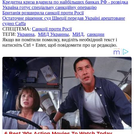
Кредитна криза вдарила по найбільших банках РФ - розвідка
Україна готує спеціальну санкційну операцію
Британія розширила санкції проти Росії
Остаточне рішення: суд Швеції передав Україні арештоване
судно Caffa
СПЕЦТЕМА:
Санкції проти Росії
ТЕГИ:
Украина
,
МИД Украины
,
МИД
,
санкции
Якщо ви помітили помилку, виділіть необхідний текст і
натисніть Ctrl + Enter, щоб повідомити про це редакцію.