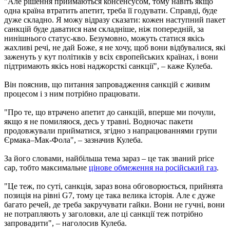
"Але рішення приймаються консенсусом, тому навіть якщо
одна країна втратить апетит, треба її годувати. Справді, буде
дуже складно. Я можу відразу сказати: кожен наступний пакет
санкцій буде даватися нам складніше, ніж попередній, за
нинішнього статус-кво. Безумовно, можуть статися якісь
жахливі речі, не дай Боже, я не хочу, щоб вони відбувалися, які
заженуть у кут політиків у всіх європейських країнах, і вони
підтримають якісь нові наджорсткі санкції", – каже Кулеба.
Він пояснив, що питання запровадження санкцій є живим
процесом і з ним потрібно працювати.
"Про те, що втрачено апетит до санкцій, вперше ми почули,
якщо я не помиляюся, десь у травні. Водночас пакети
продовжували прийматися, згідно з напрацюваннями групи
Єрмака–Мак-Фола", – зазначив Кулеба.
За його словами, найбільша тема зараз – це так званий price
cap, тобто максимальне
цінове обмеження на російський газ
.
"Це теж, по суті, санкція, зараз вона обговорюється, прийнята
позиція на рівні G7, тому це така велика історія. Але є дуже
багато речей, де треба закручувати гайки. Вони не гучні, вони
не потрапляють у заголовки, але ці санкції теж потрібно
запровадити", – наголосив Кулеба.