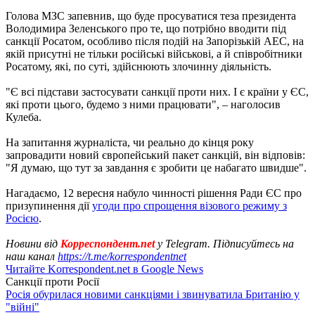
Голова МЗС запевнив, що буде просуватися теза президента
Володимира Зеленського про те, що потрібно вводити під
санкції Росатом, особливо після подій на Запорізькій АЕС, на
якій присутні не тільки російські військові, а й співробітники
Росатому, які, по суті, здійснюють злочинну діяльність.
"Є всі підстави застосувати санкції проти них. І є країни у ЄС,
які проти цього, будемо з ними працювати", – наголосив
Кулеба.
На запитання журналіста, чи реально до кінця року
запровадити новий європейський пакет санкцій, він відповів:
"Я думаю, що тут за завдання є зробити це набагато швидше".
Нагадаємо, 12 вересня набуло чинності рішення Ради ЄС про
призупинення дії
угоди про спрощення візового режиму з
Росією
.
Новини від
Корреспондент.net
у Telegram. Підписуйтесь на
наш канал
https://t.me/korrespondentnet
Читайте Korrespondent.net в Google News
Санкції проти Росії
Росія обурилася новими санкціями і звинуватила Британію у
"війні"