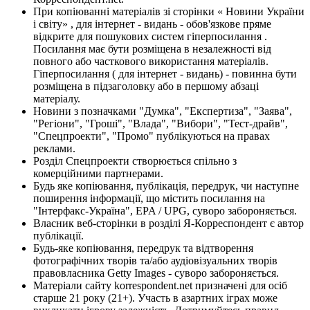
При копіюванні матеріалів зі сторінки « Новини України
і світу» , для інтернет - видань - обов'язкове пряме
відкрите для пошукових систем гіперпосилання .
Посилання має бути розміщена в незалежності від
повного або часткового використання матеріалів.
Гіперпосилання ( для інтернет - видань) - повинна бути
розміщена в підзаголовку або в першому абзаці
матеріалу.
Новини з позначками "Думка", "Експертиза", "Заява",
"Регіони", "Гроші", "Влада", "Вибори", "Тест-драйв",
"Спецпроекти", "Промо" публікуються на правах
реклами.
Розділ Спецпроекти створюється спільно з
комерційними партнерами.
Будь яке копіювання, публікація, передрук, чи наступне
поширення інформації, що містить посилання на
"Інтерфакс-Україна", EPA / UPG, суворо забороняється.
Власник веб-сторінки в розділі Я-Корреспондент є автор
публікації.
Будь-яке копіювання, передрук та відтворення
фотографічних творів та/або аудіовізуальних творів
правовласника Getty Images - суворо забороняється.
Матеріали сайту korrespondent.net призначені для осіб
старше 21 року (21+). Участь в азартних іграх може