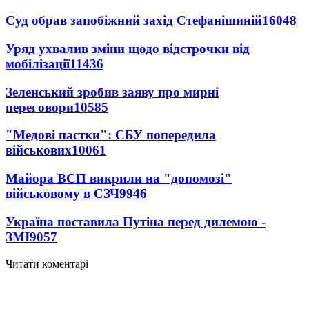
Суд обрав запобіжний захід Стефанішиній
16048
Уряд ухвалив зміни щодо відстрочки від
мобілізації
11436
Зеленський зробив заяву про мирні
переговори
10585
"Медові пастки": СБУ попередила
військових
10061
Майора ВСП викрили на "допомозі"
військовому в СЗЧ
9946
Україна поставила Путіна перед дилемою -
ЗМІ
9057
Читати коментарі