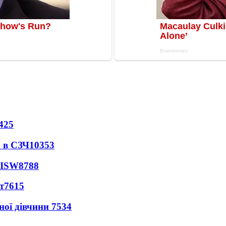
425
 в СЗЧ
10353
 ISW
8788
т
7615
ної дівчини
7534