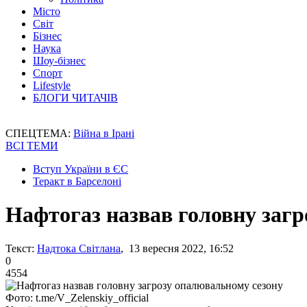
Місто
Світ
Бізнес
Наука
Шоу-бізнес
Спорт
Lifestyle
БЛОГИ ЧИТАЧІВ
СПЕЦТЕМА:
Війна в Ірані
ВСІ ТЕМИ
Вступ України в ЄС
Теракт в Барселоні
Нафтогаз назвав головну заг
Текст:
Надтока Світлана
, 13 вересня 2022, 16:52
0
4554
Фото: t.me/V_Zelenskiy_official