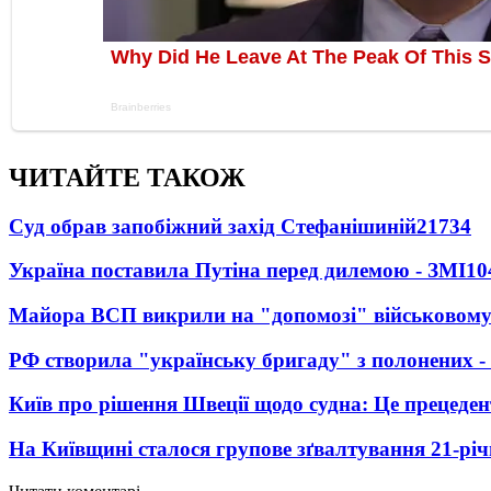
ЧИТАЙТЕ ТАКОЖ
Суд обрав запобіжний захід Стефанішиній
21734
Україна поставила Путіна перед дилемою - ЗМІ
10
Майора ВСП викрили на "допомозі" військовому
РФ створила "українську бригаду" з полонених -
Київ про рішення Швеції щодо судна: Це прецеден
На Київщині сталося групове зґвалтування 21-річ