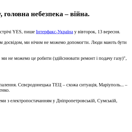
 головна небезпека – війна.
устрічі YES, пише
Інтерфакс-Україна
у вівторок, 13 вересня.
шим досвідом, ми нічим не можемо допомогти. Люди мають бути
ї, ми не можемо це робити (здійснювати ремонт і подачу газу)",
палення. Сєвєродонецька ТЕЦ – схожа ситуація, Маріуполь... –
енко.
еми з електропостачанням у Дніпропетровській, Сумській,