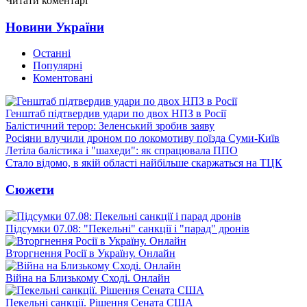
Читати коментарі
Новини України
Останні
Популярні
Коментовані
Генштаб підтвердив удари по двох НПЗ в Росії
Балістичний терор: Зеленський зробив заяву
Росіяни влучили дроном по локомотиву поїзда Суми-Київ
Летіла балістика і "шахеди": як спрацювала ППО
Стало відомо, в якій області найбільше скаржаться на ТЦК
Сюжети
Підсумки 07.08: "Пекельні" санкції і "парад" дронів
Вторгнення Росії в Україну. Онлайн
Війна на Близькому Сході. Онлайн
Пекельні санкції. Рішення Сената США