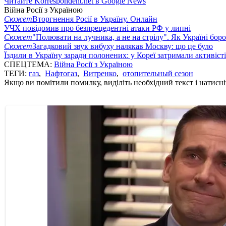
Читайте Korrespondent.net в Google News
Війна Росії з Україною
Сюжет
Вторгнення Росії в Україну. Онлайн
УЧХ повідомив про безпрецедентні атаки РФ у липні
Сюжет
"Полювати на лучника, а не на стрілу". Як Україні бор
Сюжет
Загадковий звук вибуху налякав Москву: що це було
Їздили в Україну заради полонених: у Кореї затримали активіст
СПЕЦТЕМА:
Війна Росії з Україною
ТЕГИ:
газ
,
Нафтогаз
,
Витренко
,
отопительный сезон
Якщо ви помітили помилку, виділіть необхідний текст і натисніт