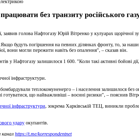
 електрикою
рацювати без транзиту російського газу,
ї, заявив голова Нафтогазу Юрій Вітренко у кулуарах щорічної з
. Якщо будуть погіршення на певних ділянках фронту, то, за на
ї, вони могли пережити навіть без опалення", – сказав він.
ентів у Нафтогазу залишилося 1 600. "Коли такі активні бойові ді
ичної інфраструктури.
о бомбардували теплокомуненерго – і населення залишилося без о
і готуватися, що найважливіші – воєнні ризики", – пояснив Вітр
тичної інфраструктури
, зокрема Харківській ТЕЦ, виникли пробл
нового удару
окупантів.
ш канал
https://t.me/korrespondentnet