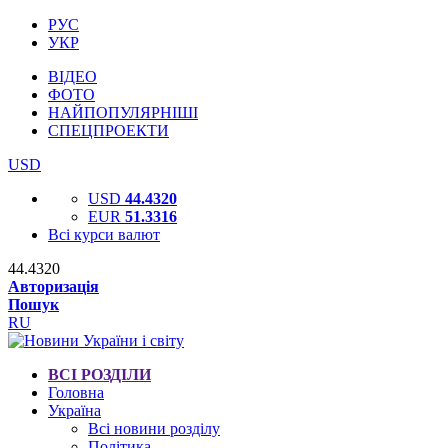
РУС
УКР
ВІДЕО
ФОТО
НАЙПОПУЛЯРНІШІ
СПЕЦПРОЕКТИ
USD
USD
44.4320
EUR
51.3316
Всі курси валют
44.4320
Авторизація
Пошук
RU
ВСІ РОЗДІЛИ
Головна
Україна
Всі новини розділу
Політика