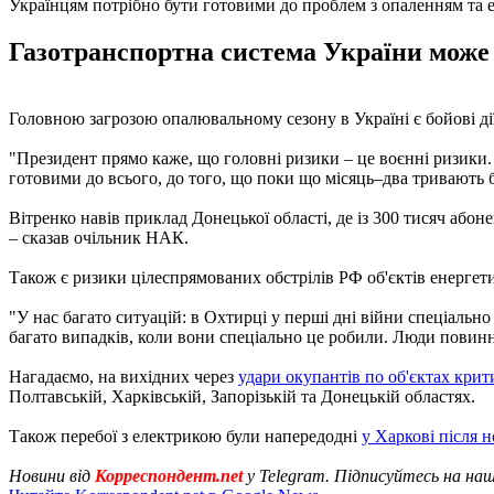
Українцям потрібно бути готовими до проблем з опаленням та
Газотранспортна система України може п
Головною загрозою опалювальному сезону в Україні є бойові ді
"Президент прямо каже, що головні ризики – це воєнні ризики
готовими до всього, до того, що поки що місяць–два тривають бо
Вітренко навів приклад Донецької області, де із 300 тисяч абон
– сказав очільник НАК.
Також є ризики цілеспрямованих обстрілів РФ об'єктів енергет
"У нас багато ситуацій: в Охтирці у перші дні війни спеціальн
багато випадків, коли вони спеціально це робили. Люди повинн
Нагадаємо, на вихідних через
удари окупантів по об'єктах кри
Полтавській, Харківській, Запорізькій та Донецькій областях.
Також перебої з електрикою були напередодні
у Харкові після 
Новини від
Корреспондент.net
у Telegram. Підписуйтесь на на