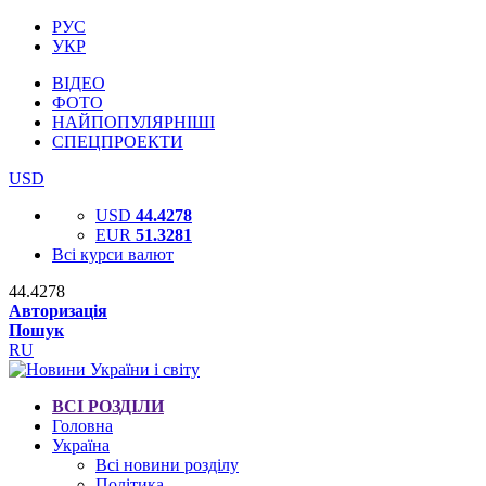
РУС
УКР
ВІДЕО
ФОТО
НАЙПОПУЛЯРНІШІ
СПЕЦПРОЕКТИ
USD
USD
44.4278
EUR
51.3281
Всі курси валют
44.4278
Авторизація
Пошук
RU
ВСІ РОЗДІЛИ
Головна
Україна
Всі новини розділу
Політика