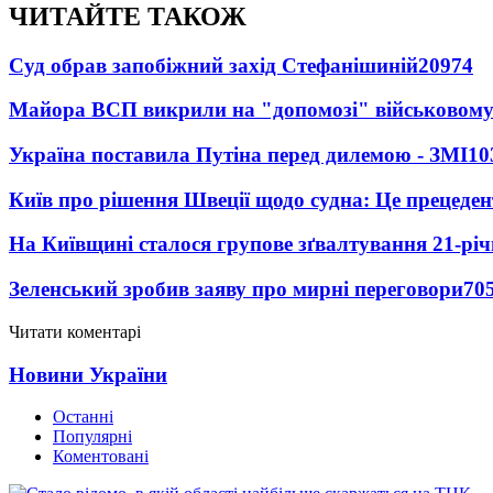
ЧИТАЙТЕ ТАКОЖ
Суд обрав запобіжний захід Стефанішиній
20974
Майора ВСП викрили на "допомозі" військовому
Україна поставила Путіна перед дилемою - ЗМІ
10
Київ про рішення Швеції щодо судна: Це прецеден
На Київщині сталося групове зґвалтування 21-річ
Зеленський зробив заяву про мирні переговори
70
Читати коментарі
Новини України
Останні
Популярні
Коментовані