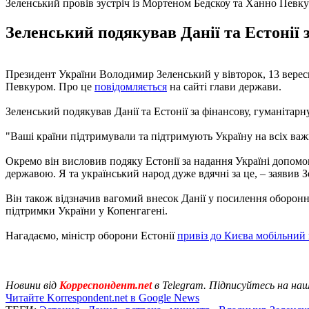
Зеленський провів зустріч із Мортеном Бедскоу та Ханно Певк
Зеленський подякував Данії та Естонії 
Президент України Володимир Зеленський у вівторок, 13 вересн
Певкуром. Про це
повідомляється
на сайті глави держави.
Зеленський подякував Данії та Естонії за фінансову, гуманітар
"Ваші країни підтримували та підтримують Україну на всіх важки
Окремо він висловив подяку Естонії за надання Україні допомо
державою. Я та український народ дуже вдячні за це, – заявив 
Він також відзначив вагомий внесок Данії у посилення оборон
підтримки України у Копенгагені.
Нагадаємо, міністр оборони Естонії
привіз до Києва мобільний
Новини від
Корреспондент.net
в Telegram. Підписуйтесь на на
Читайте Korrespondent.net в Google News