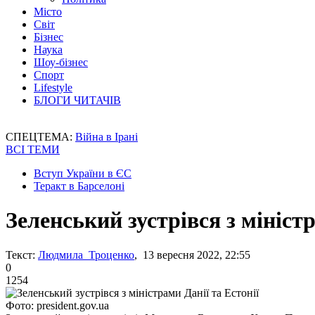
Місто
Світ
Бізнес
Наука
Шоу-бізнес
Спорт
Lifestyle
БЛОГИ ЧИТАЧІВ
СПЕЦТЕМА:
Війна в Ірані
ВСІ ТЕМИ
Вступ України в ЄС
Теракт в Барселоні
Зеленський зустрівся з міністр
Текст:
Людмила Троценко
, 13 вересня 2022, 22:55
0
1254
Фото: president.gov.ua