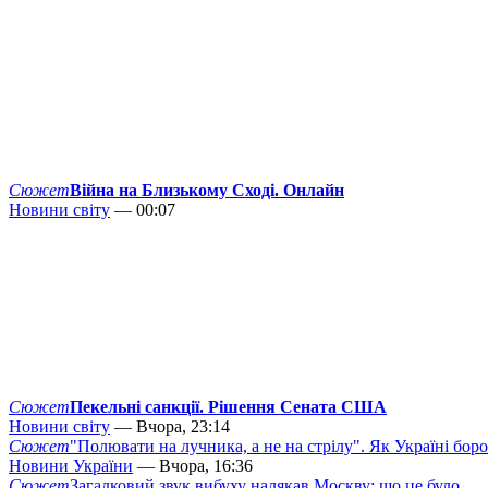
Сюжет
Війна на Близькому Сході. Онлайн
Новини світу
— 00:07
Сюжет
Пекельні санкції. Рішення Сената США
Новини світу
— Вчора, 23:14
Сюжет
"Полювати на лучника, а не на стрілу". Як Україні бор
Новини України
— Вчора, 16:36
Сюжет
Загадковий звук вибуху налякав Москву: що це було