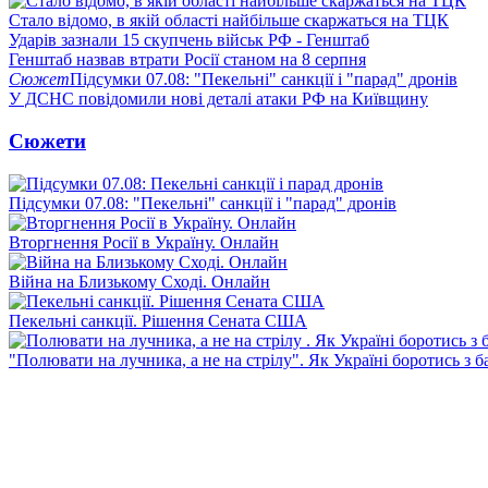
Стало відомо, в якій області найбільше скаржаться на ТЦК
Ударів зазнали 15 скупчень військ РФ - Генштаб
Генштаб назвав втрати Росії станом на 8 серпня
Сюжет
Підсумки 07.08: "Пекельні" санкції і "парад" дронів
У ДСНС повідомили нові деталі атаки РФ на Київщину
Сюжети
Підсумки 07.08: "Пекельні" санкції і "парад" дронів
Вторгнення Росії в Україну. Онлайн
Війна на Близькому Сході. Онлайн
Пекельні санкції. Рішення Сената США
"Полювати на лучника, а не на стрілу". Як Україні боротись з 