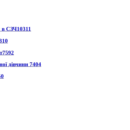
 в СЗЧ
10311
310
т
7592
ної дівчини
7404
50