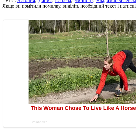
ТЕГИ:
Эстония
,
Дания
,
встреча
,
министр
,
Владимир Зеленск
Якщо ви помітили помилку, виділіть необхідний текст і натисніт