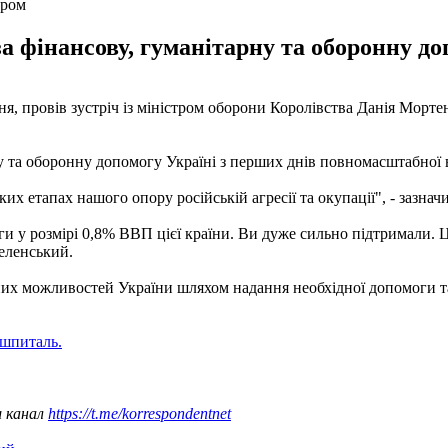
уром
за фінансову, гуманітарну та оборонну до
я, провів зустріч із міністром оборони Королівства Данія Морт
ну та оборонну допомогу Україні з перших днів повномасштабної 
х етапах нашого опору російській агресії та окупації", - зазнач
ги у розмірі 0,8% ВВП цієї країни. Ви дуже сильно підтримали. 
Зеленський.
них можливостей України шляхом надання необхідної допомоги та
 шпиталь.
ш канал
https://t.me/korrespondentnet