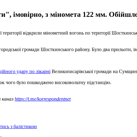
и", імовірно, з міномета 122 мм. Обійшло
воєї території відкрили мінометний вогонь по території Шосткинс
ородської громади Шосткинського району. Було два прильоти, імов
ційного удару по лікарні
Великописарівської громади на Сумщині.
док чого було пошкоджено високовольтну підстанцію.
ш канал
https://t.me/korrespondentnet
отись з балістикою