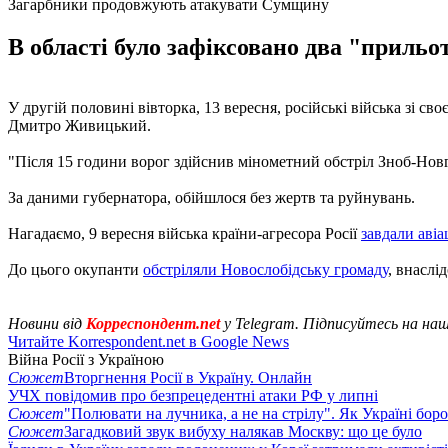
Загарбники продовжують атакувати Сумщину
В області було зафіксовано два "прильот
У другій половині вівторка, 13 вересня, російські війська зі с
Дмитро Живицький.
"Після 15 години ворог здійснив мінометний обстріл Зноб-Новг
За даними губернатора, обійшлося без жертв та руйнувань.
Нагадаємо, 9 вересня війська країни-агресора Росії
завдали авіа
До цього окупанти
обстріляли Новослобідську громаду
, внаслі
Новини від
Корреспондент.net
у Telegram. Підписуйтесь на на
Читайте Korrespondent.net в Google News
Війна Росії з Україною
Сюжет
Вторгнення Росії в Україну. Онлайн
УЧХ повідомив про безпрецедентні атаки РФ у липні
Сюжет
"Полювати на лучника, а не на стрілу". Як Україні бор
Сюжет
Загадковий звук вибуху налякав Москву: що це було