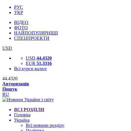
РУС
УКР
ВІДЕО
ФОТО
НАЙПОПУЛЯРНІШІ
СПЕЦПРОЕКТИ
USD
USD
44.4320
EUR
51.3316
Всі курси валют
44.4320
Авторизація
Пошук
RU
ВСІ РОЗДІЛИ
Головна
Україна
Всі новини розділу
Політика