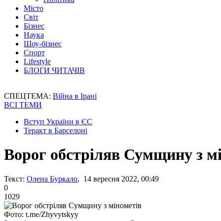
Місто
Світ
Бізнес
Наука
Шоу-бізнес
Спорт
Lifestyle
БЛОГИ ЧИТАЧІВ
СПЕЦТЕМА:
Війна в Ірані
ВСІ ТЕМИ
Вступ України в ЄС
Теракт в Барселоні
Ворог обстріляв Сумщину з м
Текст:
Олена Буркало
, 14 вересня 2022, 00:49
0
1029
Фото: t.me/Zhyvytskyy