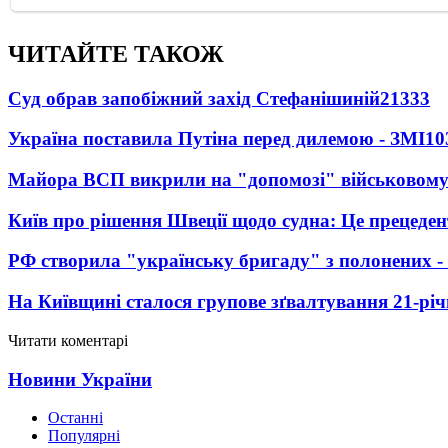
ЧИТАЙТЕ ТАКОЖ
Суд обрав запобіжний захід Стефанішиній
21333
Україна поставила Путіна перед дилемою - ЗМІ
10
Майора ВСП викрили на "допомозі" військовому
Київ про рішення Швеції щодо судна: Це прецеден
РФ створила "українську бригаду" з полонених -
На Київщині сталося групове зґвалтування 21-річ
Читати коментарі
Новини України
Останні
Популярні