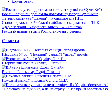
Коментовані
Росіяни влучили дроном по локомотиву поїзда Суми-Київ
Летіла балістика і "шахеди": як спрацювала ППО
Стало відомо, в якій області найбільше скаржаться на ТЦК
Ударів зазнали 15 скупчень військ РФ - Генштаб
Генштаб назвав втрати Росії станом на 8 серпня
Сюжети
Підсумки 07.08: "Пекельні" санкції і "парад" дронів
Вторгнення Росії в Україну. Онлайн
Війна на Близькому Сході. Онлайн
Пекельні санкції. Рішення Сената США
"Полювати на лучника, а не на стрілу". Як Україні боротись з 