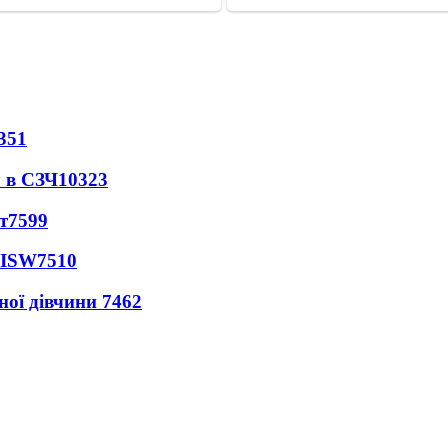
351
 в СЗЧ
10323
т
7599
 ISW
7510
ної дівчини
7462