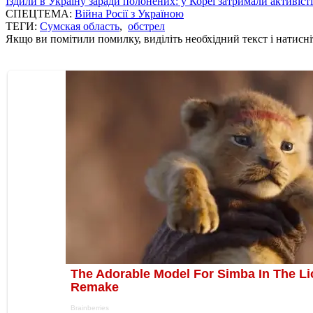
Їздили в Україну заради полонених: у Кореї затримали активіст
СПЕЦТЕМА:
Війна Росії з Україною
ТЕГИ:
Сумская область
,
обстрел
Якщо ви помітили помилку, виділіть необхідний текст і натисніт