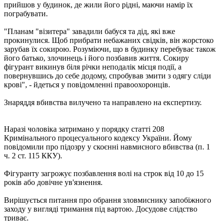
прийшов у будинок, де жили його рідні, маючи намір їх
пограбувати.
"Планам "візитера" завадили бабуся та дід, які вже
прокинулися. Щоб прибрати небажаних свідків, він жорстоко
зарубав їх сокирою. Розуміючи, що в будинку перебуває також
його батько, злочинець і його позбавив життя. Сокиру
фігурант викинув біля річки неподалік місця події, а
повернувшись до себе додому, спробував змити з одягу сліди
крові", - йдеться у повідомленні правоохоронців.
Знаряддя вбивства вилучено та направлено на експертизу.
Наразі чоловіка затримано у порядку статті 208
Кримінального процесуального кодексу України. Йому
повідомили про підозру у скоєнні навмисного вбивства (п. 1
ч. 2 ст. 115 ККУ).
Фігуранту загрожує позбавлення волі на строк від 10 до 15
років або довічне ув'язнення.
Вирішується питання про обрання зловмиснику запобіжного
заходу у вигляді тримання під вартою. Досудове слідство
триває.