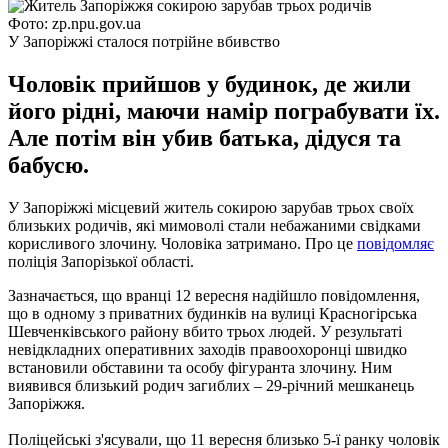
Фото: zp.npu.gov.ua
У Запоріжжі сталося потрійне вбивство
Чоловік прийшов у будинок, де жили
його рідні, маючи намір пограбувати їх.
Але потім він убив батька, дідуся та
бабусю.
У Запоріжжі місцевий житель сокирою зарубав трьох своїх
близьких родичів, які мимоволі стали небажаними свідками
корисливого злочину. Чоловіка затримано. Про це
повідомляє
поліція Запорізької області.
Зазначається, що вранці 12 вересня надійшло повідомлення,
що в одному з приватних будинків на вулиці Красногірська
Шевченківського району вбито трьох людей. У результаті
невідкладних оперативних заходів правоохоронці швидко
встановили обставини та особу фігуранта злочину. Ним
виявився близький родич загиблих – 29-річний мешканець
Запоріжжя.
Поліцейські з'ясували, що 11 вересня близько 5-ї ранку чоловік