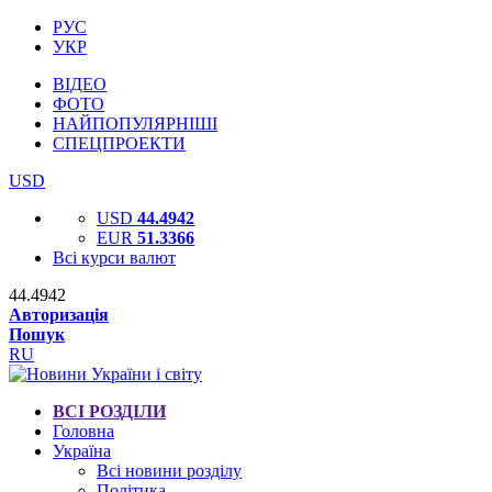
РУС
УКР
ВІДЕО
ФОТО
НАЙПОПУЛЯРНІШІ
СПЕЦПРОЕКТИ
USD
USD
44.4942
EUR
51.3366
Всі курси валют
44.4942
Авторизація
Пошук
RU
ВСІ РОЗДІЛИ
Головна
Україна
Всі новини розділу
Політика