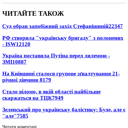
ЧИТАЙТЕ ТАКОЖ
Суд обрав запобіжний захід Стефанішиній
22347
РФ створила "українську бригаду" з полонених
- ISW
12120
Україна поставила Путіна перед дилемою -
ЗМІ
10887
На Київщині сталося групове зґвалтування 21-
річної дівчини
8179
Стало відомо, в якій області найбільше
скаржаться на ТЦК
7949
Зеленський про українську балістику: Буде, але є
"але"
7585
Читати коментарі