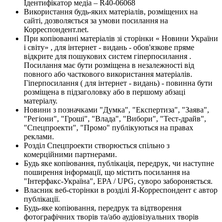
Ідентифікатор медіа – R40-06068
Використання будь-яких матеріалів, розміщених на
сайті, дозволяється за умови посилання на
Корреспондент.net.
При копіюванні матеріалів зі сторінки « Новини України
і світу» , для інтернет - видань - обов'язкове пряме
відкрите для пошукових систем гіперпосилання .
Посилання має бути розміщена в незалежності від
повного або часткового використання матеріалів.
Гіперпосилання ( для інтернет - видань) - повинна бути
розміщена в підзаголовку або в першому абзаці
матеріалу.
Новини з позначками "Думка", "Експертиза", "Заява",
"Регіони", "Гроші", "Влада", "Вибори", "Тест-драйв",
"Спецпроекти", "Промо" публікуються на правах
реклами.
Розділ Спецпроекти створюється спільно з
комерційними партнерами.
Будь яке копіювання, публікація, передрук, чи наступне
поширення інформації, що містить посилання на
"Інтерфакс-Україна", EPA / UPG, суворо забороняється.
Власник веб-сторінки в розділі Я-Корреспондент є автор
публікації.
Будь-яке копіювання, передрук та відтворення
фотографічних творів та/або аудіовізуальних творів