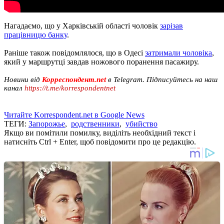
Нагадаємо, що у Харківській області чоловік
зарізав
працівницю банку
.
Раніше також повідомлялося, що в Одесі
затримали чоловіка
,
який у маршрутці завдав ножового поранення пасажиру.
Новини від
Корреспондент.net
в Telegram. Підписуйтесь на наш
канал
https://t.me/korrespondentnet
Читайте Korrespondent.net в Google News
ТЕГИ:
Запорожье
,
родственники
,
убийство
Якщо ви помітили помилку, виділіть необхідний текст і
натисніть Ctrl + Enter, щоб повідомити про це редакцію.