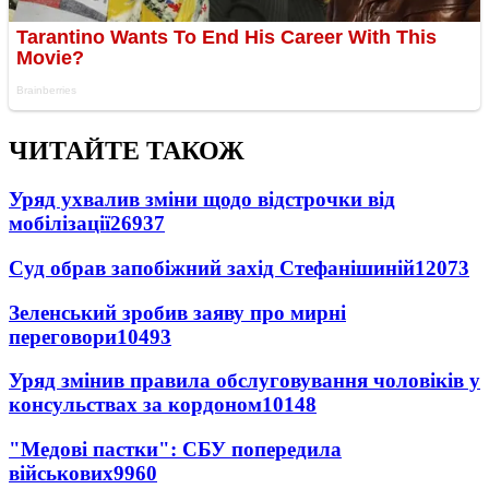
ЧИТАЙТЕ ТАКОЖ
Уряд ухвалив зміни щодо відстрочки від
мобілізації
26937
Суд обрав запобіжний захід Стефанішиній
12073
Зеленський зробив заяву про мирні
переговори
10493
Уряд змінив правила обслуговування чоловіків у
консульствах за кордоном
10148
"Медові пастки": СБУ попередила
військових
9960