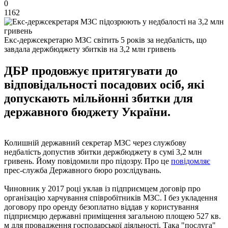
0
1162
Екс-держсекретарю МЗС світить 5 років за недбалість, що
завдала держбюджету збитків на 3,2 млн гривень
ДБР продовжує притягувати до
відповідальності посадових осіб, які
допускають мільйонні збитки для
державного бюджету України.
Колишній державний секретар МЗС через службову
недбалість допустив збитки держбюджету в сумі 3,2 млн
гривень. Йому повідомили про підозру. Про це
повідомляє
прес-служба Державного бюро розслідувань.
Чиновник у 2017 році уклав із підприємцем договір про
організацію харчування співробітників МЗС. І без укладення
договору про оренду безоплатно віддав у користування
підприємцю державні приміщення загальною площею 527 кв.
м для провадження господарської діяльності. Така "послуга"