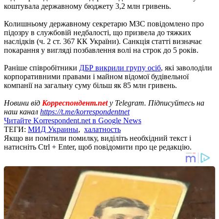
коштувала державному бюджету 3,2 млн гривень.
Колишньому державному секретарю МЗС повідомлено про
підозру в службовій недбалості, що призвела до тяжких
наслідків (ч. 2 ст. 367 КК України). Санкція статті визначає
покарання у вигляді позбавлення волі на строк до 5 років.
Раніше співробітники
ДБР викрили групу осіб
, які заволоділи
корпоративними правами і майном відомої будівельної
компанії на загальну суму більш як 85 млн гривень.
Новини від
Корреспондент.net
у Telegram. Підписуйтесь на
наш канал
https://t.me/korrespondentnet
Читайте Korrespondent.net в Google News
ТЕГИ:
МИД Украины
,
халатность
Якщо ви помітили помилку, виділіть необхідний текст і
натисніть Ctrl + Enter, щоб повідомити про це редакцію.