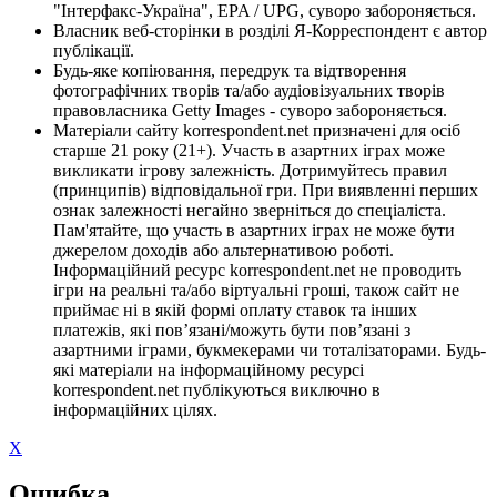
"Інтерфакс-Україна", EPA / UPG, суворо забороняється.
Власник веб-сторінки в розділі Я-Корреспондент є автор
публікації.
Будь-яке копіювання, передрук та відтворення
фотографічних творів та/або аудіовізуальних творів
правовласника Getty Images - суворо забороняється.
Матеріали сайту korrespondent.net призначені для осіб
старше 21 року (21+). Участь в азартних іграх може
викликати ігрову залежність. Дотримуйтесь правил
(принципів) відповідальної гри. При виявленні перших
ознак залежності негайно зверніться до спеціаліста.
Пам'ятайте, що участь в азартних іграх не може бути
джерелом доходів або альтернативою роботі.
Інформаційний ресурс korrespondent.net не проводить
ігри на реальні та/або віртуальні гроші, також сайт не
приймає ні в якій формі оплату ставок та інших
платежів, які пов’язані/можуть бути пов’язані з
азартними іграми, букмекерами чи тоталізаторами. Будь-
які матеріали на інформаційному ресурсі
korrespondent.net публікуються виключно в
інформаційних цілях.
X
Ошибка