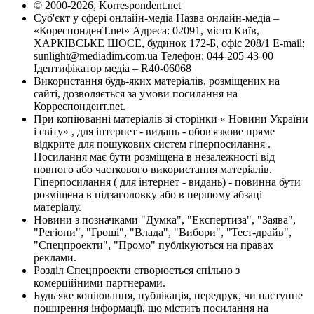
© 2000-2026, Korrespondent.net
Суб'єкт у сфері онлайн-медіа Назва онлайн-медіа –
«КореспонденТ.net» Адреса: 02091, місто Київ,
ХАРКІВСЬКЕ ШОСЕ, будинок 172-Б, офіс 208/1 E-mail:
sunlight@mediadim.com.ua
Телефон: 044-205-43-00
Ідентифікатор медіа – R40-06068
Використання будь-яких матеріалів, розміщених на
сайті, дозволяється за умови посилання на
Корреспондент.net.
При копіюванні матеріалів зі сторінки « Новини України
і світу» , для інтернет - видань - обов'язкове пряме
відкрите для пошукових систем гіперпосилання .
Посилання має бути розміщена в незалежності від
повного або часткового використання матеріалів.
Гіперпосилання ( для інтернет - видань) - повинна бути
розміщена в підзаголовку або в першому абзаці
матеріалу.
Новини з позначками "Думка", "Експертиза", "Заява",
"Регіони", "Гроші", "Влада", "Вибори", "Тест-драйв",
"Спецпроекти", "Промо" публікуються на правах
реклами.
Розділ Спецпроекти створюється спільно з
комерційними партнерами.
Будь яке копіювання, публікація, передрук, чи наступне
поширення інформації, що містить посилання на