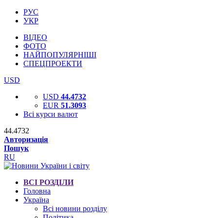
РУС
УКР
ВІДЕО
ФОТО
НАЙПОПУЛЯРНІШІ
СПЕЦПРОЕКТИ
USD
USD
44.4732
EUR
51.3093
Всі курси валют
44.4732
Авторизація
Пошук
RU
ВСІ РОЗДІЛИ
Головна
Україна
Всі новини розділу
Політика