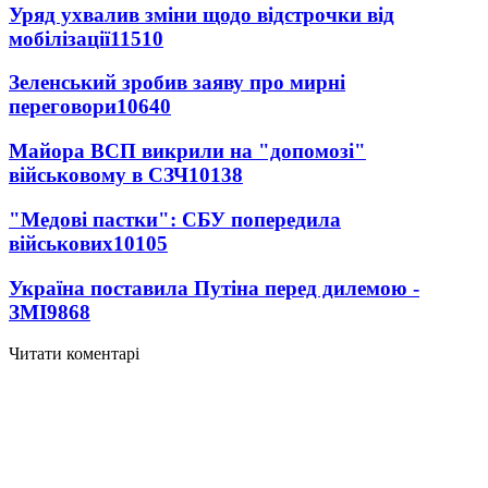
Уряд ухвалив зміни щодо відстрочки від
мобілізації
11510
Зеленський зробив заяву про мирні
переговори
10640
Майора ВСП викрили на "допомозі"
військовому в СЗЧ
10138
"Медові пастки": СБУ попередила
військових
10105
Україна поставила Путіна перед дилемою -
ЗМІ
9868
Читати коментарі