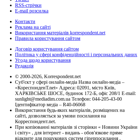
RSS-стрічки
E-mail розсилка
Контакти
Реклама на сайті
Використання матеріалів korrespondent.net
Правила користування сайтом
Договір користування сайтом
Політика у сфері конфіденційності і персональних даних
Угода щодо користування
Редакція
© 2000-2026, Korrespondent.net
Суб'єкт у сфері онлайн-медіа Назва онлайн-медіа –
«КореспонденТ.net» Адреса: 02091, місто Київ,
ХАРКІВСЬКЕ ШОСЕ, будинок 172-Б, офіс 208/1 E-mail:
sunlight@mediadim.com.ua
Телефон: 044-205-43-00
Ідентифікатор медіа – R40-06068
Використання будь-яких матеріалів, розміщених на
сайті, дозволяється за умови посилання на
Корреспондент.net.
При копіюванні матеріалів зі сторінки « Новини України
і світу» , для інтернет - видань - обов'язкове пряме
відкрите для пошукових систем гіперпосилання .