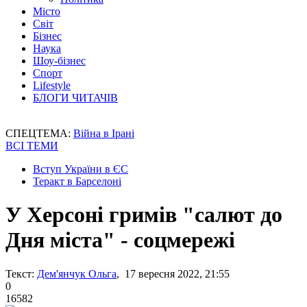
Місто
Світ
Бізнес
Наука
Шоу-бізнес
Спорт
Lifestyle
БЛОГИ ЧИТАЧІВ
СПЕЦТЕМА:
Війна в Ірані
ВСІ ТЕМИ
Вступ України в ЄС
Теракт в Барселоні
У Херсоні гримів "салют до
Дня міста" - соцмережі
Текст:
Дем'янчук Ольга
, 17 вересня 2022, 21:55
0
16582