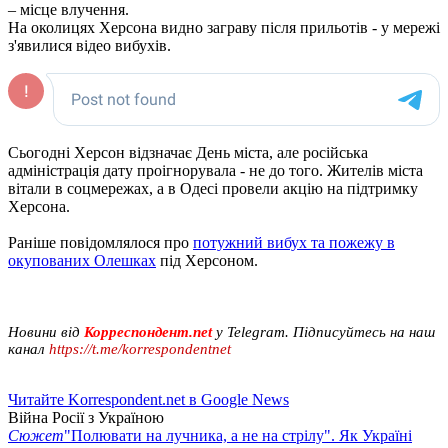
– місце влучення.
На околицях Херсона видно заграву після прильотів - у мережі
з'явилися відео вибухів.
Сьогодні Херсон відзначає День міста, але російська
адміністрація дату проігнорувала - не до того. Жителів міста
вітали в соцмережах, а в Одесі провели акцію на підтримку
Херсона.
Раніше повідомлялося про
потужний вибух та пожежу в
окупованих Олешках
під Херсоном.
Новини від
Корреспондент.net
у Telegram. Підписуйтесь на наш
канал
https://t.me/korrespondentnet
Читайте Korrespondent.net в Google News
Війна Росії з Україною
Сюжет
"Полювати на лучника, а не на стрілу". Як Україні