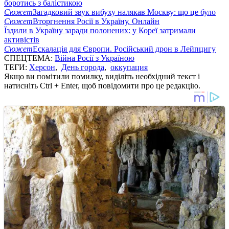
боротись з балістикою
Сюжет
Загадковий звук вибуху налякав Москву: що це було
Сюжет
Вторгнення Росії в Україну. Онлайн
Їздили в Україну заради полонених: у Кореї затримали
активістів
Сюжет
Ескалація для Європи. Російський дрон в Лейпцигу
СПЕЦТЕМА:
Війна Росії з Україною
ТЕГИ:
Херсон
,
День города
,
оккупация
Якщо ви помітили помилку, виділіть необхідний текст і
натисніть Ctrl + Enter, щоб повідомити про це редакцію.