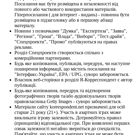
Посилання має бути розміщена в незалежності від
повного або часткового використання матеріалів.
Гіперпосилання ( для інтернет - видань) - повинна бути
розміщена в підзаголовку або в першому абзаці
матеріалу.
Новини з позначками "Думка", "Експертиза", "Заява",
"Регіони", "Гроші", "Влада", "Вибори", "Тест-драйв",
"Спецпроекти", "Промо" публікуються на правах
реклами.
Розділ Спецпроекти створюється спільно з
комерційними партнерами.
Будь яке копіювання, публікація, передрук, чи наступне
поширення інформації, що містить посилання на
"Інтерфакс-Україна", EPA / UPG, суворо забороняється.
Власник веб-сторінки в розділі Я-Корреспондент є автор
публікації.
Будь-яке копіювання, передрук та відтворення
фотографічних творів та/або аудіовізуальних творів
правовласника Getty Images - суворо забороняється.
Матеріали сайту korrespondent.net призначені для осіб
старше 21 року (21+). Участь в азартних іграх може
викликати ігрову залежність. Дотримуйтесь правил
(принципів) відповідальної гри. При виявленні перших
ознак залежності негайно зверніться до спеціаліста.
Пам'ятайте, що участь в азартних іграх не може бути