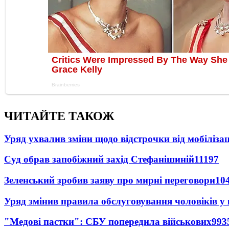
ЧИТАЙТЕ ТАКОЖ
Уряд ухвалив зміни щодо відстрочки від мобілізац
Суд обрав запобіжний захід Стефанішиній
11197
Зеленський зробив заяву про мирні переговори
10
Уряд змінив правила обслуговування чоловіків у
"Медові пастки": СБУ попередила військових
993