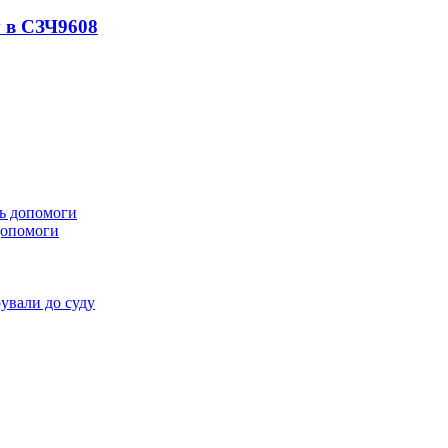
 в СЗЧ
9608
 допомоги
ували до суду