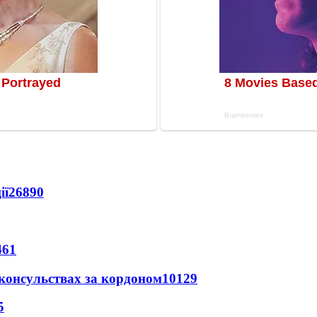
ії
26890
461
 консульствах за кордоном
10129
5