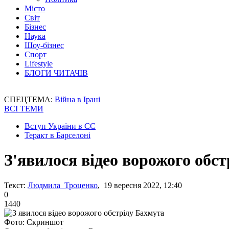
Місто
Світ
Бізнес
Наука
Шоу-бізнес
Спорт
Lifestyle
БЛОГИ ЧИТАЧІВ
СПЕЦТЕМА:
Війна в Ірані
ВСІ ТЕМИ
Вступ України в ЄС
Теракт в Барселоні
З'явилося відео ворожого обс
Текст:
Людмила Троценко
, 19 вересня 2022, 12:40
0
1440
Фото: Скриншот