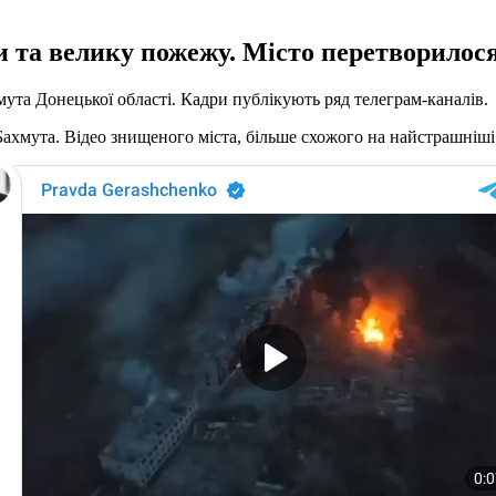
 та велику пожежу. Місто перетворилося 
мута Донецької області. Кадри публікують ряд телеграм-каналів.
Бахмута. Відео знищеного міста, більше схожого на найстрашніші