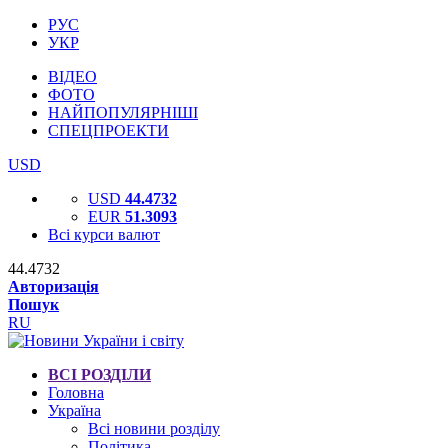
РУС
УКР
ВІДЕО
ФОТО
НАЙПОПУЛЯРНІШІ
СПЕЦПРОЕКТИ
USD
USD
44.4732
EUR
51.3093
Всі курси валют
44.4732
Авторизація
Пошук
RU
ВСІ РОЗДІЛИ
Головна
Україна
Всі новини розділу
Політика