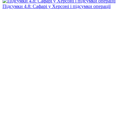
Підсумки 4.8: Сафарі у Херсоні і підсумки операції