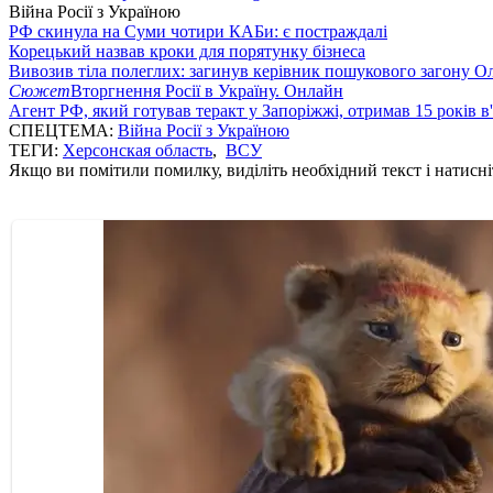
Війна Росії з Україною
РФ скинула на Суми чотири КАБи: є постраждалі
Корецький назвав кроки для порятунку бізнеса
Вивозив тіла полеглих: загинув керівник пошукового загону О
Сюжет
Вторгнення Росії в Україну. Онлайн
Агент РФ, який готував теракт у Запоріжжі, отримав 15 років в
СПЕЦТЕМА:
Війна Росії з Україною
ТЕГИ:
Херсонская область
,
ВСУ
Якщо ви помітили помилку, виділіть необхідний текст і натисніт