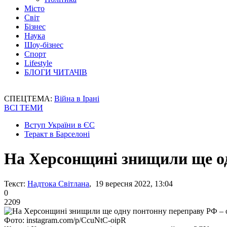
Місто
Світ
Бізнес
Наука
Шоу-бізнес
Спорт
Lifestyle
БЛОГИ ЧИТАЧІВ
СПЕЦТЕМА:
Війна в Ірані
ВСІ ТЕМИ
Вступ України в ЄС
Теракт в Барселоні
На Херсонщині знищили ще од
Текст:
Надтока Світлана
, 19 вересня 2022, 13:04
0
2209
Фото: instagram.com/p/CcuNtC-oipR