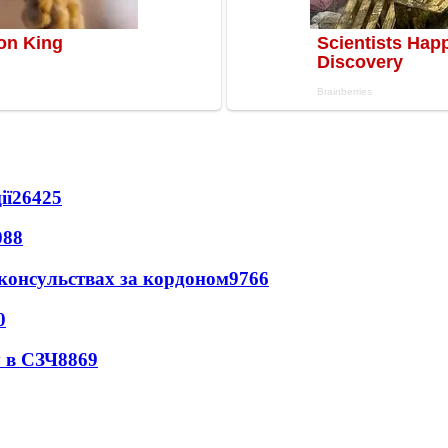
ії
26425
088
 консульствах за кордоном
9766
0
 в СЗЧ
8869