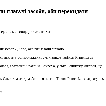
и плавучі засоби, аби перекидати
ерсонської облради Сергій Хлань.
й берег Дніпра, але їхні плани зірвано.
і мають у розпорядженні супутникові знімки Planet Labs.
ся) і затоплені вагони. Зокрема, у звіті Генштабу йшлося, що
 Саме там згодом з'явився насип. Також Planet Labs зафіксував,
у.