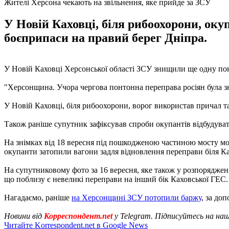
Жителі Херсона чекають на звільнення, яке прийде за ЗСУ
У Новій Каховці, біля рибоохорони, ок
боєприпаси на правий берег Дніпра.
У Новій Каховці Херсонської області ЗСУ знищили ще одну по
"Херсонщина. Учора чергова понтонна переправа росіян була з
У Новій Каховці, біля рибоохорони, ворог використав причал та
Також раніше супутник зафіксував спроби окупантів відбудуват
На знімках від 18 вересня під пошкодженою частиною мосту мож
окупанти затопили вагони задля відновлення переправи біля К
На супутниковому фото за 16 вересня, яке також у розпорядженн
що поблизу є невеликі переправи на інший бік Каховської ГЕС. Н
Нагадаємо, раніше
на Херсонщині ЗСУ потопили баржу
, за до
Новини від
Корреспондент.net
у Telegram. Підписуйтесь на на
Читайте Korrespondent.net в Google News