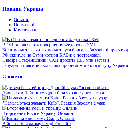
Новини України
Останні
Популярні
Коментовані
В ОП виключають повернення Федорова - ЗМІ
Коли мовчить зв'язок - мовчить уся бригада. Зв'язківці просять
РФ скинула на Суми чотири КАБи: є постраждалі
Підозра Стефанішиній: САП просить 13,3 млн застави
Залужний пояснив свої слова про неможливість вступу Украї
Сюжети
Диверсія в Лейпцигу. Дрон біля українського літака
"Намагаються зламати Київ". Реакція Заходу на удар
Вторгнення Росії в Україну. Онлайн
Війна на Близькому Сході. Онлайн