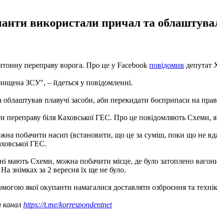
упанти використали причал та облаштувал
нтонну переправу ворога. Про це у Facebook
повідомив
депутат Х
нищена ЗСУ", – йдеться у повідомленні.
 облаштував плавучі засоби, аби перекидати боєприпаси на прави
и переправу біля Каховської ГЕС. Про це повідомляють Схеми, як
на побачити насип (встановити, що це за суміш, поки що не вдало
аховської ГЕС.
і мають Схеми, можна побачити місце, де було затоплено вагони.
а знімках за 2 вересня їх ще не було.
помогою якої окупанти намагалися доставляти озброєння та технік
ш канал
https://t.me/korrespondentnet