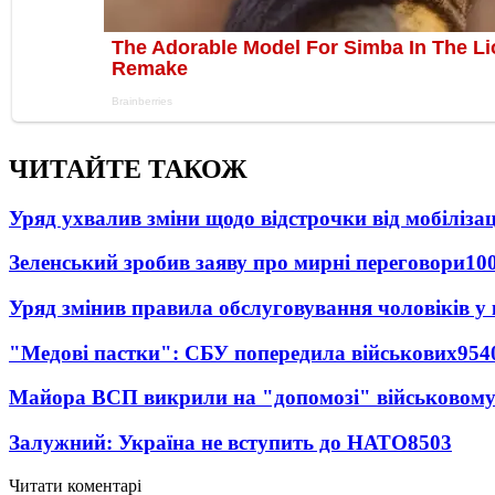
ЧИТАЙТЕ ТАКОЖ
Уряд ухвалив зміни щодо відстрочки від мобілізац
Зеленський зробив заяву про мирні переговори
10
Уряд змінив правила обслуговування чоловіків у
"Медові пастки": СБУ попередила військових
954
Майора ВСП викрили на "допомозі" військовому
Залужний: Україна не вступить до НАТО
8503
Читати коментарі