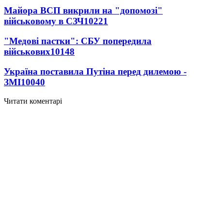
Майора ВСП викрили на "допомозі"
військовому в СЗЧ
10221
"Медові пастки": СБУ попередила
військових
10148
Україна поставила Путіна перед дилемою -
ЗМІ
10040
Читати коментарі