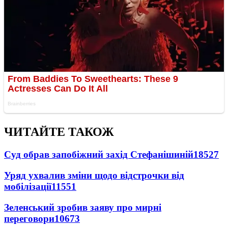
ЧИТАЙТЕ ТАКОЖ
Суд обрав запобіжний захід Стефанішиній
18527
Уряд ухвалив зміни щодо відстрочки від
мобілізації
11551
Зеленський зробив заяву про мирні
переговори
10673