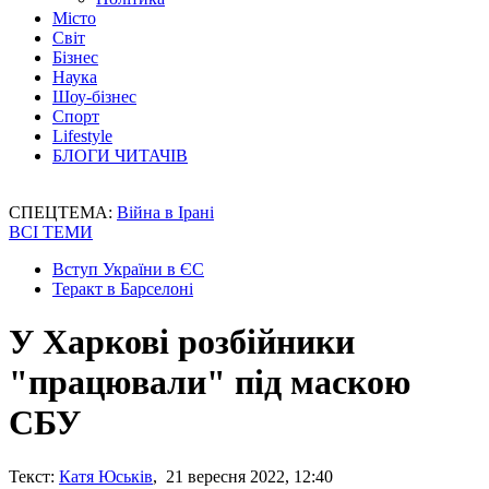
Місто
Світ
Бізнес
Наука
Шоу-бізнес
Спорт
Lifestyle
БЛОГИ ЧИТАЧІВ
СПЕЦТЕМА:
Війна в Ірані
ВСІ ТЕМИ
Вступ України в ЄС
Теракт в Барселоні
У Харкові розбійники
"працювали" під маскою
СБУ
Текст:
Катя Юськів
, 21 вересня 2022, 12:40