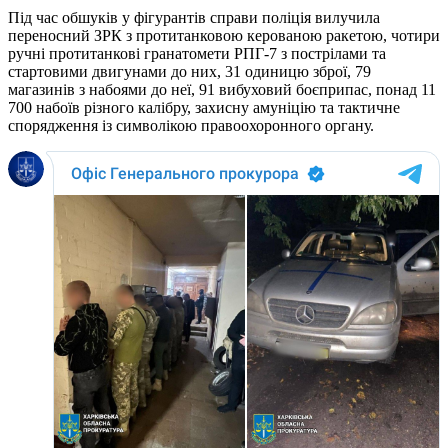
Під час обшуків у фігурантів справи поліція вилучила
переносний ЗРК з протитанковою керованою ракетою, чотири
ручні протитанкові гранатомети РПГ-7 з пострілами та
стартовими двигунами до них, 31 одиницю зброї, 79
магазинів з набоями до неї, 91 вибуховий боєприпас, понад 11
700 набоїв різного калібру, захисну амуніцію та тактичне
спорядження із символікою правоохоронного органу.