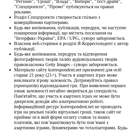
"Регіони", "Гроші", "Влада", "Вибори", "Тест-драйв",
"Спецпроекти", "Промо" публікуються на правах
реклами.
Розділ Спецпроекти створюється спільно з
комерційними партнерами.
Будь яке копіювання, публікація, передрук, чи наступне
поширення інформації, що містить посилання на
"Інтерфакс-Україна", EPA / UPG, суворо забороняється.
Власник веб-сторінки в розділі Я-Корреспондент є автор
публікації.
Будь-яке копіювання, передрук та відтворення
фотографічних творів та/або аудіовізуальних творів
правовласника Getty Images - суворо забороняється.
Матеріали сайту korrespondent.net призначені для осіб
старше 21 року (21+). Участь в азартних іграх може
викликати ігрову залежність. Дотримуйтесь правил
(принципів) відповідальної гри. При виявленні перших
ознак залежності негайно зверніться до спеціаліста.
Пам'ятайте, що участь в азартних іграх не може бути
джерелом доходів або альтернативою роботі.
Інформаційний ресурс korrespondent.net не проводить
ігри на реальні та/або віртуальні гроші, також сайт не
приймає ні в якій формі оплату ставок та інших
платежів, які пов’язані/можуть бути пов’язані з
азартними іграми, букмекерами чи тоталізаторами. Будь-