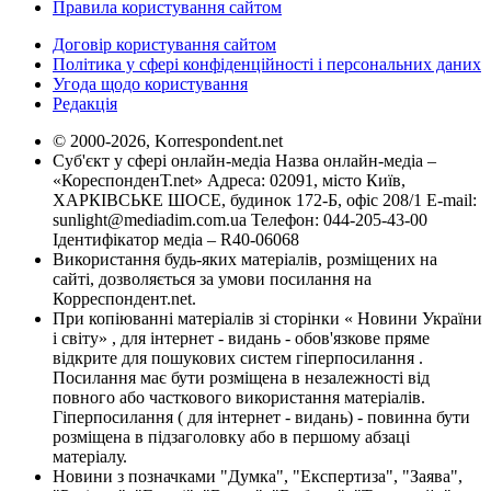
Правила користування сайтом
Договір користування сайтом
Політика у сфері конфіденційності і персональних даних
Угода щодо користування
Редакція
© 2000-2026, Korrespondent.net
Суб'єкт у сфері онлайн-медіа Назва онлайн-медіа –
«КореспонденТ.net» Адреса: 02091, місто Київ,
ХАРКІВСЬКЕ ШОСЕ, будинок 172-Б, офіс 208/1 E-mail:
sunlight@mediadim.com.ua
Телефон: 044-205-43-00
Ідентифікатор медіа – R40-06068
Використання будь-яких матеріалів, розміщених на
сайті, дозволяється за умови посилання на
Корреспондент.net.
При копіюванні матеріалів зі сторінки « Новини України
і світу» , для інтернет - видань - обов'язкове пряме
відкрите для пошукових систем гіперпосилання .
Посилання має бути розміщена в незалежності від
повного або часткового використання матеріалів.
Гіперпосилання ( для інтернет - видань) - повинна бути
розміщена в підзаголовку або в першому абзаці
матеріалу.
Новини з позначками "Думка", "Експертиза", "Заява",