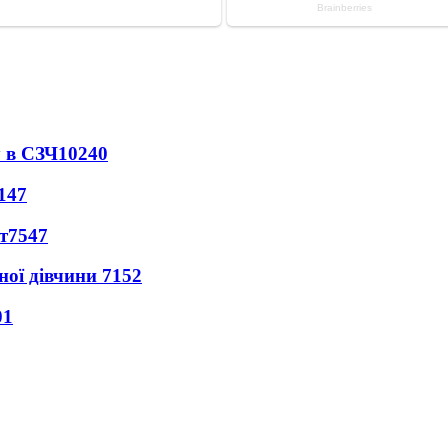
 в СЗЧ
10240
147
т
7547
ної дівчини
7152
01