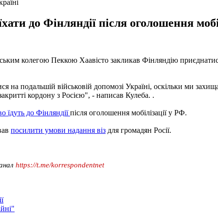
країні
їхати до Фінляндії після оголошення мобі
нським колегою Пеккою Хаавісто закликав Фінляндію приєднатися 
я на подальшій військовій допомозі Україні, оскільки ми захищає
акритті кордону з Росією", - написав Кулеба. .
о їдуть до Фінляндії
після оголошення мобілізації у РФ.
вав
посилити умови надання віз
для громадян Росії.
канал
https://t.me/korrespondentnet
ї
ійні"