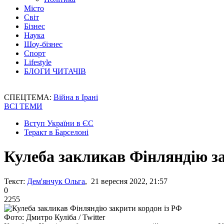
Місто
Світ
Бізнес
Наука
Шоу-бізнес
Спорт
Lifestyle
БЛОГИ ЧИТАЧІВ
СПЕЦТЕМА:
Війна в Ірані
ВСІ ТЕМИ
Вступ України в ЄС
Теракт в Барселоні
Кулеба закликав Фінляндію з
Текст:
Дем'янчук Ольга
, 21 вересня 2022, 21:57
0
2255
Фото: Дмитро Куліба / Twitter