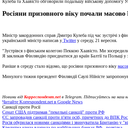
Кулеба та Хаавісто обговорили подальшу військову допомогу У
Росіяни призовного віку почали масово 
Міністр закордонних справ Дмитро Кулеба під час зустрічі з фі
український міністр написав у
Twitter
у середу, 21 вересня.
"Зустрівся з фінським колегою Пеккою Хаавісто. Ми зосередилис
Я закликав Фінляндію приєднатися до країн Балтії та Польщі у з
Раніше в середу стало відомо, що росіяни призовного віку
масов
Минулого тижня президент Фінляндії Саулі Ніїністе запропону
Новини від
Корреспондент.net
в Telegram. Підписуйтесь на наш 
Читайте Korrespondent.net в Google News
Санкції проти Росії
Сенат США підтримав "пекельні санкції" проти РФ
ЄС запровадив санкції проти п'яти осіб, причетних до ВПК Росі
Росія обурилася новими санкціями і звинуватила Британію у "в
Кредитна криза вдарила по найбільших банках РФ - розвідка