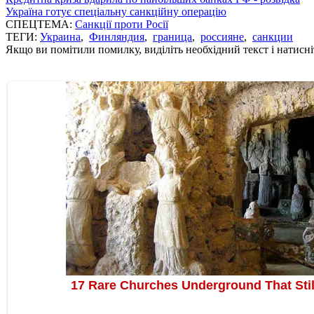
Україна готує спеціальну санкційну операцію
СПЕЦТЕМА:
Санкції проти Росії
ТЕГИ:
Украина
,
Финляндия
,
граница
,
россияне
,
санкции
Якщо ви помітили помилку, виділіть необхідний текст і натисніт