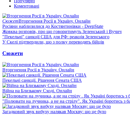
Популярні
Коментовані
Сюжет
Вторгнення Росії в Україну. Онлайн
Росіяни наблизилися до Костянтинівки - DeepState
Жовква розповів, про що говоритимуть Зеленський і Вучич
"Пекельні" санкції США для РФ: реакція Зеленського
У Скелі підтвердили, що з полку переводять бійців
Сюжети
Вторгнення Росії в Україну. Онлайн
Пекельні санкції. Рішення Сената США
Війна на Близькому Сході. Онлайн
"Полювати на лучника, а не на стрілу". Як Україні боротись з 
Загадковий звук вибуху налякав Москву: що це було