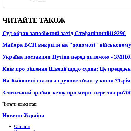
ЧИТАЙТЕ ТАКОЖ
Суд обрав запобіжний захід Стефанішиній
19296
Майора ВСП викрили на "допомозі" військовому
Україна поставила Путіна перед дилемою - ЗМІ
10
Київ про рішення Швеції щодо судна: Це прецеден
На Київщині сталося групове зґвалтування 21-річ
Зеленський зробив заяву про мирні переговори
70
Читати коментарі
Новини України
Останні