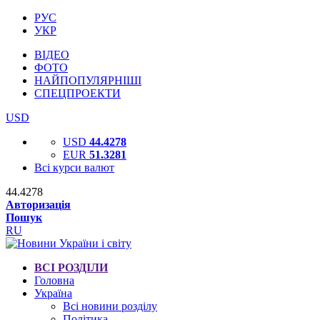
РУС
УКР
ВІДЕО
ФОТО
НАЙПОПУЛЯРНІШІ
СПЕЦПРОЕКТИ
USD
USD
44.4278
EUR
51.3281
Всі курси валют
44.4278
Авторизація
Пошук
RU
ВСІ РОЗДІЛИ
Головна
Україна
Всі новини розділу
Політика