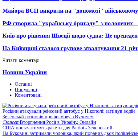
Майора ВСП викрили на "допомозі" військовому
РФ створила "українську бригаду" з полонених -
Київ про рішення Швеції щодо судна: Це прецеден
На Київщині сталося групове зґвалтування 21-річ
Читати коментарі
Новини України
Останні
Популярні
Коментовані
Росіяни атакували рейсовий автобус у Нікополі: загинув водій
Зеленськй розповів про розмову з Вучичем
Сюжет
Вторгнення Росії в Україну. Онлайн
США постачатимуть ракети для Patriot - Зеленський
На Буковині затримали чоловіка, який поранив двох поліцейсь