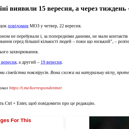
і виявили 15 вересня, а через тиждень -
адок
повідомив
МОЗ у четвер, 22 вересня.
доном не перебували і, за попередніми даними, не мали контакті
ння серед більшої кількості людей – поки що низький", – розпов
цього захворювання.
 вересня
, а другий –
19 вересня
.
сами сімейства поксвірусів. Вона схожа на натуральну віспу, про
канал
https://t.me/korrespondentnet
ь Ctrl + Enter, щоб повідомити про це редакцію.