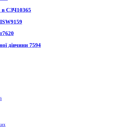
 в СЗЧ
10365
 ISW
9159
т
7620
ної дівчини
7594
ких