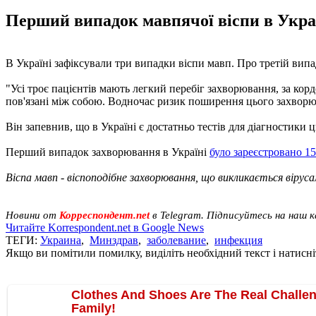
Перший випадок мавпячої віспи в Україн
В Україні зафіксували три випадки віспи мавп. Про третій вип
"Усі троє пацієнтів мають легкий перебіг захворювання, за кор
пов'язані між собою. Водночас ризик поширення цього захворюва
Він запевнив, що в Україні є достатньо тестів для діагностики 
Перший випадок захворювання в Україні
було зареєстровано 15
Віспа мавп - віспоподібне захворювання, що викликається віру
Новини от
Корреспондент.net
в Telegram. Підписуйтесь на наш 
Читайте Korrespondent.net в Google News
ТЕГИ:
Украина
,
Минздрав
,
заболевание
,
инфекция
Якщо ви помітили помилку, виділіть необхідний текст і натисніт