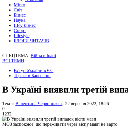
Місто
Світ
Бізнес
Наука
Шоу-бізнес
Спорт
Lifestyle
БЛОГИ ЧИТАЧІВ
СПЕЦТЕМА:
Війна в Ірані
ВСІ ТЕМИ
Вступ України в ЄС
Теракт в Барселоні
В Україні виявили третій вип
Текст:
Валентина Червоножка
, 22 вересня 2022, 18:26
0
1232
МОЗ заспокоює, що переживати через віспу мавп не варто