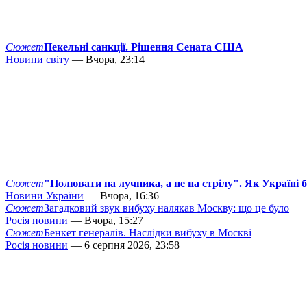
Сюжет
Пекельні санкції. Рішення Сената США
Новини світу
— Вчора, 23:14
Сюжет
"Полювати на лучника, а не на стрілу". Як Україні 
Новини України
— Вчора, 16:36
Сюжет
Загадковий звук вибуху налякав Москву: що це було
Росія новини
— Вчора, 15:27
Сюжет
Бенкет генералів. Наслідки вибуху в Москві
Росія новини
— 6 серпня 2026, 23:58