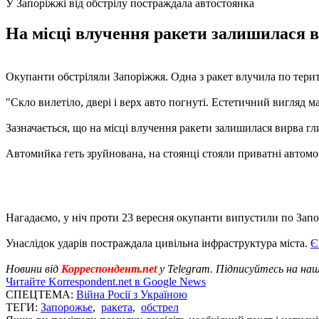
У Запоріжжі від обстрілу постраждала автостоянка
На місці влучення ракети залишилася в
Окупанти обстріляли Запоріжжя. Одна з ракет влучила по тери
"Скло вилетіло, двері і верх авто погнуті. Естетичний вигляд м
Зазначається, що на місці влучення ракети залишилася вирва гл
Автомийка геть зруйнована, на стоянці стояли приватні автомо
Нагадаємо, у ніч проти 23 вересня окупанти випустили по За
Унаслідок ударів постраждала цивільна інфраструктура міста.
Є
Новини від
Корреспондент.net
у Telegram. Підписуйтесь на на
Читайте Korrespondent.net в Google News
СПЕЦТЕМА:
Війна Росії з Україною
ТЕГИ:
Запорожье
,
ракета
,
обстрел