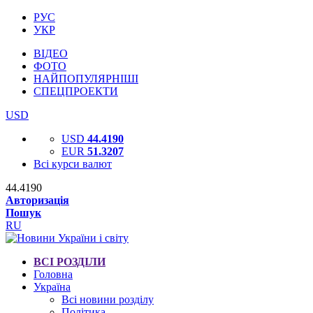
РУС
УКР
ВІДЕО
ФОТО
НАЙПОПУЛЯРНІШІ
СПЕЦПРОЕКТИ
USD
USD
44.4190
EUR
51.3207
Всі курси валют
44.4190
Авторизація
Пошук
RU
ВСІ РОЗДІЛИ
Головна
Україна
Всі новини розділу
Політика