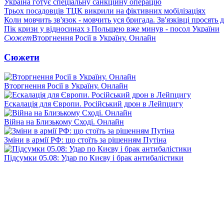
Україна готує спеціальну санкційну операцію
Трьох посадовців ТЦК викрили на фіктивних мобілізаціях
Коли мовчить зв'язок - мовчить уся бригада. Зв'язківці просять
Пік кризи у відносинах з Польщею вже минув - посол України
Сюжет
Вторгнення Росії в Україну. Онлайн
Сюжети
Вторгнення Росії в Україну. Онлайн
Ескалація для Європи. Російський дрон в Лейпцигу
Війна на Близькому Сході. Онлайн
Зміни в армії РФ: що стоїть за рішенням Путіна
Підсумки 05.08: Удар по Києву і брак антибалістики