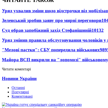
Уряд ухвалив зміни щодо відстрочки від мобілізац
Зеленський зробив заяву про мирні переговори
10
Суд обрав запобіжний захід Стефанішиній
10132
Уряд змінив правила обслуговування чоловіків у
"Медові пастки": СБУ попередила військових
989
Майора ВСП викрили на "допомозі" військовому
Читати коментарі
Новини України
Останні
Популярні
Коментовані