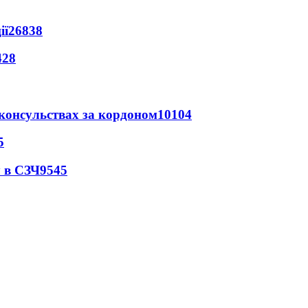
ії
26838
428
 консульствах за кордоном
10104
5
 в СЗЧ
9545