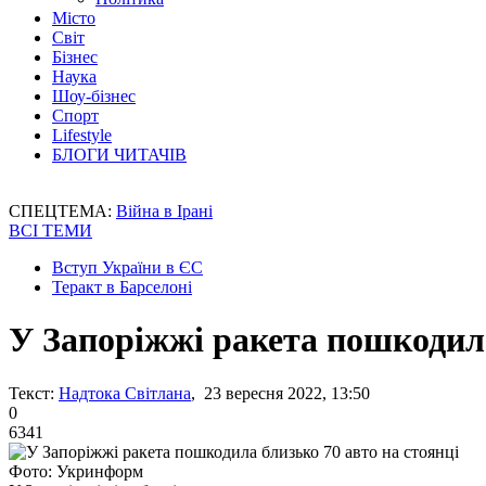
Місто
Світ
Бізнес
Наука
Шоу-бізнес
Спорт
Lifestyle
БЛОГИ ЧИТАЧІВ
СПЕЦТЕМА:
Війна в Ірані
ВСІ ТЕМИ
Вступ України в ЄС
Теракт в Барселоні
У Запоріжжі ракета пошкодила
Текст:
Надтока Світлана
, 23 вересня 2022, 13:50
0
6341
Фото: Укринформ