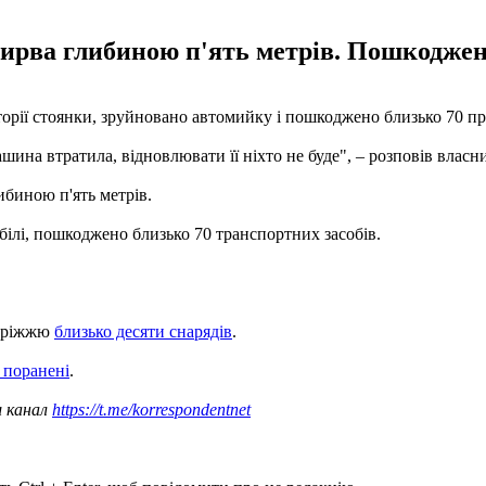
ирва глибиною п'ять метрів. Пошкоджен
торії стоянки, зруйновано автомийку і пошкоджено близько 70 п
ашина втратила, відновлювати її ніхто не буде", – розповів власн
ибиною п'ять метрів.
білі, пошкоджено близько 70 транспортних засобів.
поріжжю
близько десяти снарядів
.
 поранені
.
ш канал
https://t.me/korrespondentnet