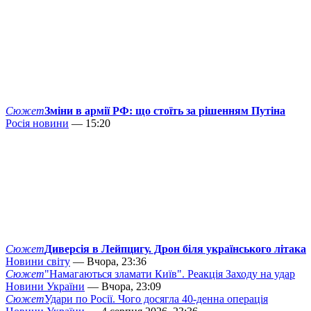
Сюжет
Зміни в армії РФ: що стоїть за рішенням Путіна
Росія новини
— 15:20
Сюжет
Диверсія в Лейпцигу. Дрон біля українського літака
Новини світу
— Вчора, 23:36
Сюжет
"Намагаються зламати Київ". Реакція Заходу на удар
Новини України
— Вчора, 23:09
Сюжет
Удари по Росії. Чого досягла 40-денна операція