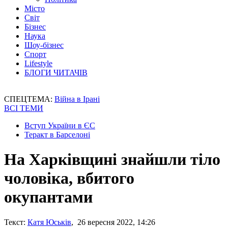
Місто
Світ
Бізнес
Наука
Шоу-бізнес
Спорт
Lifestyle
БЛОГИ ЧИТАЧІВ
СПЕЦТЕМА:
Війна в Ірані
ВСІ ТЕМИ
Вступ України в ЄС
Теракт в Барселоні
На Харківщині знайшли тіло
чоловіка, вбитого
окупантами
Текст:
Катя Юськів
, 26 вересня 2022, 14:26