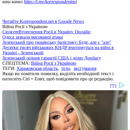
наш канал
https://t.me/korrespondentnet
Читайте Korrespondent.net в Google News
Війна Росії з Україною
Сюжет
Вторгнення Росії в Україну. Онлайн
Одеса зазнала масованої атаки
Зеленський про українську балістику: Буде, але є "але"
Десятки тисяч військових КНДР вчитимуться на війні в
Україні - Зеленський
Зеленський оцінив гарантії США і долю Донбасу
СПЕЦТЕМА:
Війна Росії з Україною
ТЕГИ:
Харьковская область
,
тело
,
эксгумация
Якщо ви помітили помилку, виділіть необхідний текст і
натисніть Ctrl + Enter, щоб повідомити про це редакцію.