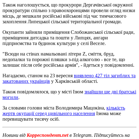
Також наголошується, що прокурори Дергачівської окружної
прокуратури спільно з правоохоронцями провели огляд низки
місць, де мешкали російські військові під час тимчасового
захоплення Липецької сільської територіальної громади.
Окупанти зайняли приміщення Слобожанської сільської ради,
приміщення дитсадка та пошти у Липцях, ангари
підприємства та будинок культури у селі Веселе.
"Всюди на стінах намальовані літери Z, сміття, бруд,
недопалки та порожні пляшки з-під алкоголю - все те, що
залишає після себе російська армія", - йдеться у повідомленні.
Нагадаємо, станом на 23 вересня
виявлено 427 тіл загиблих та
закатованих українців
у Харківській області.
Також повідомлялося, що у місті Ізюм
знайшли ще дві братські
могили
.
За словами голови міста Володимира Мацокіна,
кількість
жертв окупації серед цивільного населення
Ізюма може
перевищувати тисячу осіб.
Новини від
Корреспондент.net
в Telegram. Підписуйтесь на