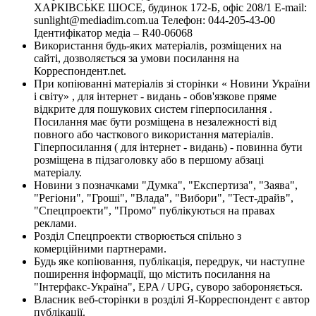
ХАРКІВСЬКЕ ШОСЕ, будинок 172-Б, офіс 208/1 E-mail:
sunlight@mediadim.com.ua
Телефон: 044-205-43-00
Ідентифікатор медіа – R40-06068
Використання будь-яких матеріалів, розміщених на
сайті, дозволяється за умови посилання на
Корреспондент.net.
При копіюванні матеріалів зі сторінки « Новини України
і світу» , для інтернет - видань - обов'язкове пряме
відкрите для пошукових систем гіперпосилання .
Посилання має бути розміщена в незалежності від
повного або часткового використання матеріалів.
Гіперпосилання ( для інтернет - видань) - повинна бути
розміщена в підзаголовку або в першому абзаці
матеріалу.
Новини з позначками "Думка", "Експертиза", "Заява",
"Регіони", "Гроші", "Влада", "Вибори", "Тест-драйв",
"Спецпроекти", "Промо" публікуються на правах
реклами.
Розділ Спецпроекти створюється спільно з
комерційними партнерами.
Будь яке копіювання, публікація, передрук, чи наступне
поширення інформації, що містить посилання на
"Інтерфакс-Україна", EPA / UPG, суворо забороняється.
Власник веб-сторінки в розділі Я-Корреспондент є автор
публікації.