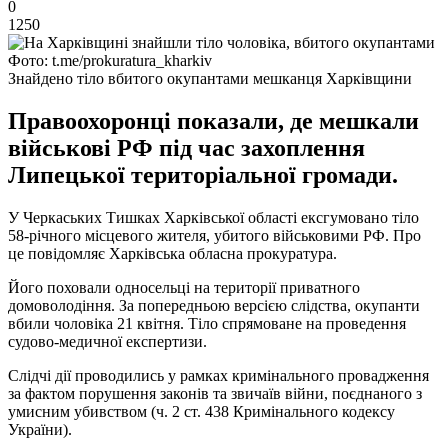
0
1250
Фото: t.me/prokuratura_kharkiv
Знайдено тіло вбитого окупантами мешканця Харківщини
Правоохоронці показали, де мешкали
військові РФ під час захоплення
Липецької територіальної громади.
У Черкаських Тишках Харківської області ексгумовано тіло
58-річного місцевого жителя, убитого військовими РФ. Про
це повідомляє Харківська обласна прокуратура.
Його поховали односельці на території приватного
домоволодіння. За попередньою версією слідства, окупанти
вбили чоловіка 21 квітня. Тіло спрямоване на проведення
судово-медичної експертизи.
Слідчі дії проводились у рамках кримінального провадження
за фактом порушення законів та звичаїв війни, поєднаного з
умисним убивством (ч. 2 ст. 438 Кримінального кодексу
України).