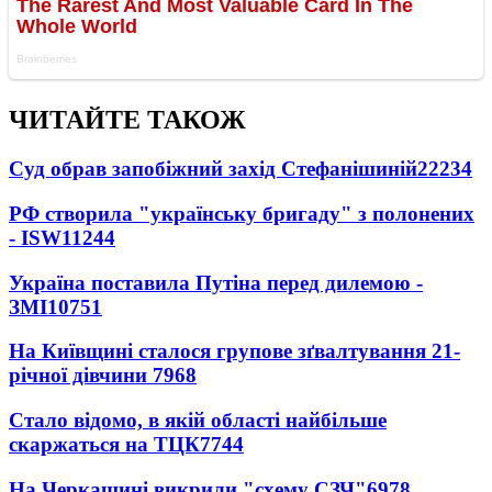
ЧИТАЙТЕ ТАКОЖ
Суд обрав запобіжний захід Стефанішиній
22234
РФ створила "українську бригаду" з полонених
- ISW
11244
Україна поставила Путіна перед дилемою -
ЗМІ
10751
На Київщині сталося групове зґвалтування 21-
річної дівчини
7968
Стало відомо, в якій області найбільше
скаржаться на ТЦК
7744
На Черкащині викрили "схему СЗЧ"
6978