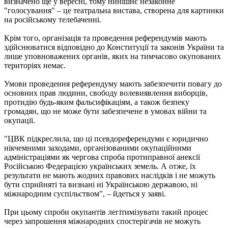
визначено ще у вересні, тому нинішнє незаконне
"голосування" – це театральна вистава, створена для картинки
на російському телебаченні.
Крім того, організація та проведення референдумів мають
здійснюватися відповідно до Конституції та законів України та
лише уповноважених органів, яких на тимчасово окупованих
територіях немає.
Умови проведення референдуму мають забезпечити повагу до
основних прав людини, свободу волевиявлення виборців,
протидію будь-яким фальсифікаціям, а також безпеку
громадян, що не може бути забезпечене в умовах війни та
окупації.
"ЦВК підкреслила, що ці псевдореферендуми є юридично
нікчемними заходами, організованими окупаційними
адміністраціями як чергова спроба протиправної анексії
Російською Федерацією українських земель. А отже, їх
результати не мають жодних правових наслідків і не можуть
бути сприйняті та визнані ні Українською державою, ні
міжнародним суспільством", – йдеться у заяві.
При цьому спроби окупантів легітимізувати такий процес
через запрошення міжнародних спостерігачів не можуть