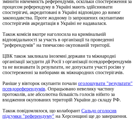
змінити нікчемність референдумів, оскільки спостереження за
процесом референдуму в Україні мають здійснювати
спостерігачі, акредитовані в Україні відповідно до вимог
законодавства. Проте жодному із запрошених окупантами
спостерігачів акредитація в Україні не надавалася.
Також комісія вкотре наголосила на кримінальній
відповідальності за участь в організації та проведенні
"референдумів" на тимчасово окупованій території.
ЦВК також закликала іноземні держави та міжнародні
організації засудити дії Росії з організації псевдореферендумів
та не визнавати їх результати, не допускати участі росіян у
спостереженні за виборами як міжнародних спостерігачів.
Раніше у вівторок окупанти почали
оголошувати "результати"
псевдореферендумів
. Опрацьовано невелику частину
протоколів, але абсолютна більшість голосів нібито за
входження окупованих територій України до складу РФ.
Також повідомлялося, що колаборант
Сальдо оголосив
підсумки "референдуму"
на Херсонщині ще до завершення.