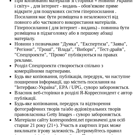
При копіюванні матеріалів зі сторінки « Новини України
і світу» , для інтернет - видань - обов'язкове пряме
відкрите для пошукових систем гіперпосилання .
Посилання має бути розміщена в незалежності від
повного або часткового використання матеріалів.
Гіперпосилання ( для інтернет - видань) - повинна бути
розміщена в підзаголовку або в першому абзаці
матеріалу.
Новини з позначками "Думка", "Експертиза", "Заява",
"Регіони", "Гроші", "Влада", "Вибори", "Тест-драйв",
"Спецпроекти", "Промо" публікуються на правах
реклами.
Розділ Спецпроекти створюється спільно з
комерційними партнерами.
Будь яке копіювання, публікація, передрук, чи наступне
поширення інформації, що містить посилання на
"Інтерфакс-Україна", EPA / UPG, суворо забороняється.
Власник веб-сторінки в розділі Я-Корреспондент є автор
публікації.
Будь-яке копіювання, передрук та відтворення
фотографічних творів та/або аудіовізуальних творів
правовласника Getty Images - суворо забороняється.
Матеріали сайту korrespondent.net призначені для осіб
старше 21 року (21+). Участь в азартних іграх може
викликати ігрову залежність. Дотримуйтесь правил