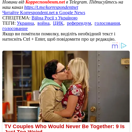
Новини від
Корреспондент.net
в Telegram. Підписуйтесь на
наш канал
https://t.me/korrespondentnet
Читайте Korrespondent.net в Google News
СПЕЦТЕМА:
Війна Росії з Україною
ТЕГИ:
Украина
,
война
,
ЦИК
,
референдум
,
голосования
,
голосование
Якщо ви помітили помилку, виділіть необхідний текст і
натисніть Ctrl + Enter, щоб повідомити про це редакцію.