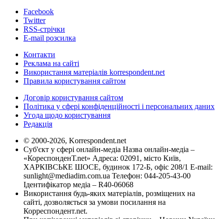
Facebook
Twitter
RSS-стрічки
E-mail розсилка
Контакти
Реклама на сайті
Використання матеріалів korrespondent.net
Правила користування сайтом
Договір користування сайтом
Політика у сфері конфіденційності і персональних даних
Угода щодо користування
Редакція
© 2000-2026, Korrespondent.net
Суб'єкт у сфері онлайн-медіа Назва онлайн-медіа –
«КореспонденТ.net» Адреса: 02091, місто Київ,
ХАРКІВСЬКЕ ШОСЕ, будинок 172-Б, офіс 208/1 E-mail:
sunlight@mediadim.com.ua
Телефон: 044-205-43-00
Ідентифікатор медіа – R40-06068
Використання будь-яких матеріалів, розміщених на
сайті, дозволяється за умови посилання на
Корреспондент.net.