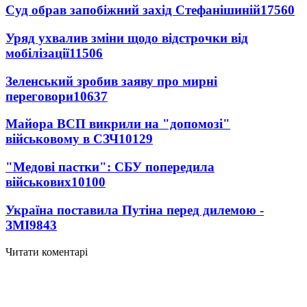
Суд обрав запобіжний захід Стефанішиній
17560
Уряд ухвалив зміни щодо відстрочки від
мобілізації
11506
Зеленський зробив заяву про мирні
переговори
10637
Майора ВСП викрили на "допомозі"
військовому в СЗЧ
10129
"Медові пастки": СБУ попередила
військових
10100
Україна поставила Путіна перед дилемою -
ЗМІ
9843
Читати коментарі