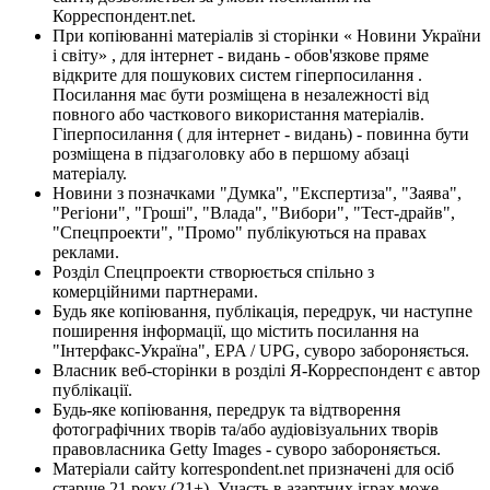
Корреспондент.net.
При копіюванні матеріалів зі сторінки « Новини України
і світу» , для інтернет - видань - обов'язкове пряме
відкрите для пошукових систем гіперпосилання .
Посилання має бути розміщена в незалежності від
повного або часткового використання матеріалів.
Гіперпосилання ( для інтернет - видань) - повинна бути
розміщена в підзаголовку або в першому абзаці
матеріалу.
Новини з позначками "Думка", "Експертиза", "Заява",
"Регіони", "Гроші", "Влада", "Вибори", "Тест-драйв",
"Спецпроекти", "Промо" публікуються на правах
реклами.
Розділ Спецпроекти створюється спільно з
комерційними партнерами.
Будь яке копіювання, публікація, передрук, чи наступне
поширення інформації, що містить посилання на
"Інтерфакс-Україна", EPA / UPG, суворо забороняється.
Власник веб-сторінки в розділі Я-Корреспондент є автор
публікації.
Будь-яке копіювання, передрук та відтворення
фотографічних творів та/або аудіовізуальних творів
правовласника Getty Images - суворо забороняється.
Матеріали сайту korrespondent.net призначені для осіб
старше 21 року (21+). Участь в азартних іграх може