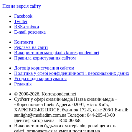
Повна версія сайту
Facebook
Twitter
RSS-стрічки
E-mail розсилка
Контакти
Реклама на сайті
Використання матеріалів korrespondent.net
Правила користування сайтом
Договір користування сайтом
Політика у сфері конфіденційності і персональних даних
Угода щодо користування
Редакція
© 2000-2026, Korrespondent.net
Суб'єкт у сфері онлайн-медіа Назва онлайн-медіа –
«КореспонденТ.net» Адреса: 02091, місто Київ,
ХАРКІВСЬКЕ ШОСЕ, будинок 172-Б, офіс 208/1 E-mail:
sunlight@mediadim.com.ua
Телефон: 044-205-43-00
Ідентифікатор медіа – R40-06068
Використання будь-яких матеріалів, розміщених на
сайті, дозволяється за умови посилання на