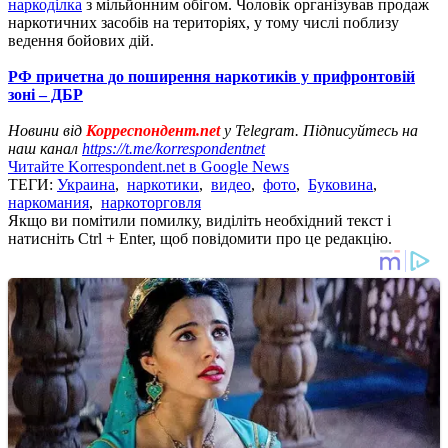
наркоділка
з мільйонним обігом. Чоловік організував продаж
наркотичних засобів на територіях, у тому числі поблизу
ведення бойових дій.
РФ причетна до поширення наркотиків у прифронтовій
зоні – ДБР
Новини від
Корреспондент.net
у Telegram. Підписуйтесь на
наш канал
https://t.me/korrespondentnet
Читайте Korrespondent.net в Google News
ТЕГИ:
Украина
,
наркотики
,
видео
,
фото
,
Буковина
,
наркомания
,
наркоторговля
Якщо ви помітили помилку, виділіть необхідний текст і
натисніть Ctrl + Enter, щоб повідомити про це редакцію.