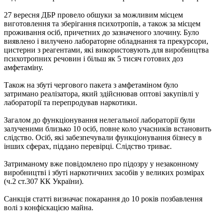
27 вересня ДБР провело обшуки за можливим місцем
виготовлення та зберігання психотропів, а також за місцем
проживання осіб, причетних до зазначеного злочину. Було
виявлено і вилучено лабораторне обладнання та прекурсори,
цистерни з реагентами, які використовують для виробництва
психотропних речовин і більш як 5 тисяч готових доз
амфетаміну.
Також на збуті чергового пакета з амфетаміном було
затримано реалізатора, який здійснював оптові закупівлі у
лабораторії та перепродував наркотики.
Загалом до функціонування нелегальної лабораторії були
залученими близько 10 осіб, повне коло учасників встановить
слідство. Осіб, які забезпечували функціонування бізнесу в
інших сферах, піддано перевірці. Слідство триває.
Затриманому вже повідомлено про підозру у незаконному
виробництві і збуті наркотичних засобів у великих розмірах
(ч.2 ст.307 КК України).
Санкція статті визначає покарання до 10 років позбавлення
волі з конфіскацією майна.