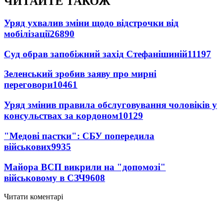
ЧИТАЙТЕ ТАКОЖ
Уряд ухвалив зміни щодо відстрочки від
мобілізації
26890
Суд обрав запобіжний захід Стефанішиній
11197
Зеленський зробив заяву про мирні
переговори
10461
Уряд змінив правила обслуговування чоловіків у
консульствах за кордоном
10129
"Медові пастки": СБУ попередила
військових
9935
Майора ВСП викрили на "допомозі"
військовому в СЗЧ
9608
Читати коментарі