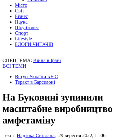
Місто
Світ
Бізнес
Наука
Шоу-бізнес
Спорт
Lifestyle
БЛОГИ ЧИТАЧІВ
СПЕЦТЕМА:
Війна в Ірані
ВСІ ТЕМИ
Вступ України в ЄС
Теракт в Барселоні
На Буковині зупинили
масштабне виробництво
амфетаміну
Текст:
Надтока Світлана
, 29 вересня 2022, 11:06