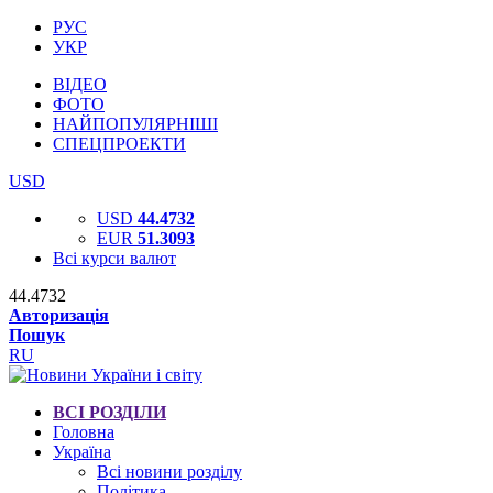
РУС
УКР
ВІДЕО
ФОТО
НАЙПОПУЛЯРНІШІ
СПЕЦПРОЕКТИ
USD
USD
44.4732
EUR
51.3093
Всі курси валют
44.4732
Авторизація
Пошук
RU
ВСІ РОЗДІЛИ
Головна
Україна
Всі новини розділу
Політика