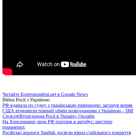
Читайте Korrespondent.net в Google News
Війна Росії з Україною
РФ вдарила по судну з українською пшеницею: загинув моряк
США відновили повний обмін розвідданими з Україною - ЗМІ
Сюжет
Вторгнення Росії в Україну. Онлайн
На Херсонщині дрон РФ поцілив в автобус: шестеро
поранених
Російські аналоги Starlink досягли вікна стабільного покриття