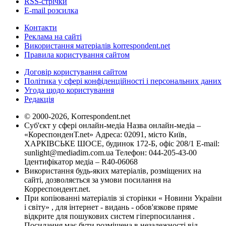
RSS-стрічки
E-mail розсилка
Контакти
Реклама на сайті
Використання матеріалів korrespondent.net
Правила користування сайтом
Договір користування сайтом
Політика у сфері конфіденційності і персональних даних
Угода щодо користування
Редакція
© 2000-2026, Korrespondent.net
Суб'єкт у сфері онлайн-медіа Назва онлайн-медіа –
«КореспонденТ.net» Адреса: 02091, місто Київ,
ХАРКІВСЬКЕ ШОСЕ, будинок 172-Б, офіс 208/1 E-mail:
sunlight@mediadim.com.ua
Телефон: 044-205-43-00
Ідентифікатор медіа – R40-06068
Використання будь-яких матеріалів, розміщених на
сайті, дозволяється за умови посилання на
Корреспондент.net.
При копіюванні матеріалів зі сторінки « Новини України
і світу» , для інтернет - видань - обов'язкове пряме
відкрите для пошукових систем гіперпосилання .
Посилання має бути розміщена в незалежності від