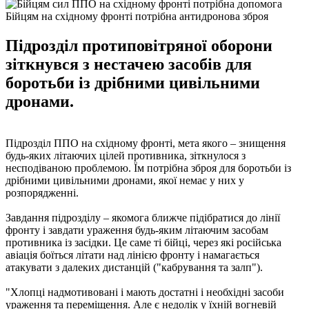
Бійцям на східному фронті потрібна антидронова зброя
Підрозділ протиповітряної оборони
зіткнувся з нестачею засобів для
боротьби із дрібними цивільними
дронами.
Підрозділ ППО на східному фронті, мета якого – знищення
будь-яких літаючих цілей противника, зіткнулося з
несподіваною проблемою. Їм потрібна зброя для боротьби із
дрібними цивільними дронами, якої немає у них у
розпорядженні.
Завдання підрозділу – якомога ближче підібратися до лінії
фронту і завдати ураження будь-яким літаючим засобам
противника із засідки. Це саме ті бійці, через які російська
авіація боїться літати над лінією фронту і намагається
атакувати з далеких дистанцій ("кабрування та залп").
"Хлопці надмотивовані і мають достатні і необхідні засоби
ураження та переміщення. Але є недолік у їхній вогневій