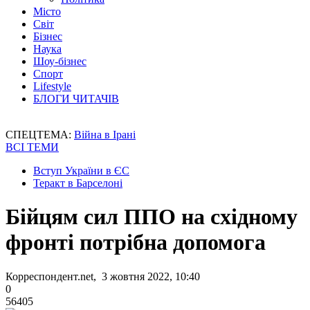
Місто
Світ
Бізнес
Наука
Шоу-бізнес
Спорт
Lifestyle
БЛОГИ ЧИТАЧІВ
СПЕЦТЕМА:
Війна в Ірані
ВСІ ТЕМИ
Вступ України в ЄС
Теракт в Барселоні
Бійцям сил ППО на східному
фронті потрібна допомога
Корреспондент.net, 3 жовтня 2022, 10:40
0
56405