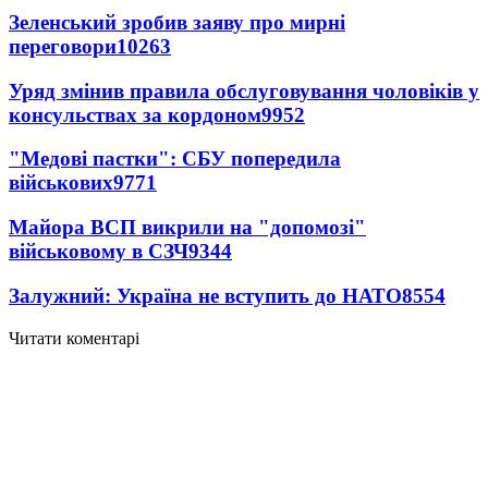
Зеленський зробив заяву про мирні
переговори
10263
Уряд змінив правила обслуговування чоловіків у
консульствах за кордоном
9952
"Медові пастки": СБУ попередила
військових
9771
Майора ВСП викрили на "допомозі"
військовому в СЗЧ
9344
Залужний: Україна не вступить до НАТО
8554
Читати коментарі