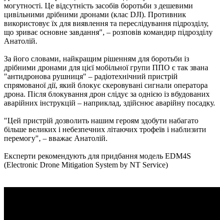
могутності. Це відсутність засобів боротьби з дешевими
цивільними дрібними дронами (клас DJI). Противник
використовує їх для виявлення та переслідування підрозділу,
що зриває основне завдання", – розповів командир підрозділу
Анатолій.
За його словами, найкращим рішенням для боротьби із
дрібними дронами для цієї мобільної групи ППО є так звана
"антидронова рушниця" – радіотехнічний пристрій
спрямованої дії, який блокує скеровувані сигнали оператора
дрона. Після блокування дрон слідує за однією із вбудованих
аварійних інструкцій – наприклад, здійснює аварійну посадку.
"Цей пристрій дозволить нашим героям здобути набагато
більше великих і небезпечних літаючих трофеїв і наблизити
перемогу", – вважає Анатолій.
Експерти рекомендують для придбання модель EDM4S
(Electronic Drone Mitigation System by NT Service)