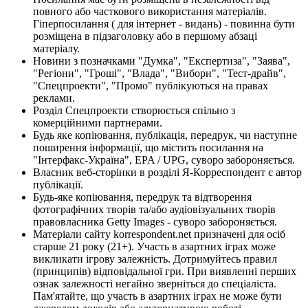
повного або часткового використання матеріалів.
Гіперпосилання ( для інтернет - видань) - повинна бути
розміщена в підзаголовку або в першому абзаці
матеріалу.
Новини з позначками "Думка", "Експертиза", "Заява",
"Регіони", "Гроші", "Влада", "Вибори", "Тест-драйв",
"Спецпроекти", "Промо" публікуються на правах
реклами.
Розділ Спецпроекти створюється спільно з
комерційними партнерами.
Будь яке копіювання, публікація, передрук, чи наступне
поширення інформації, що містить посилання на
"Інтерфакс-Україна", EPA / UPG, суворо забороняється.
Власник веб-сторінки в розділі Я-Корреспондент є автор
публікації.
Будь-яке копіювання, передрук та відтворення
фотографічних творів та/або аудіовізуальних творів
правовласника Getty Images - суворо забороняється.
Матеріали сайту korrespondent.net призначені для осіб
старше 21 року (21+). Участь в азартних іграх може
викликати ігрову залежність. Дотримуйтесь правил
(принципів) відповідальної гри. При виявленні перших
ознак залежності негайно зверніться до спеціаліста.
Пам'ятайте, що участь в азартних іграх не може бути