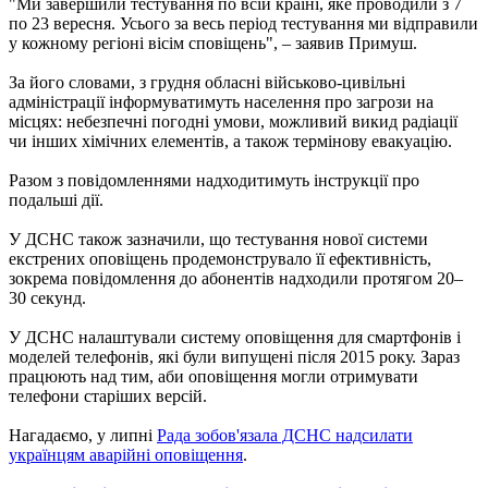
"Ми завершили тестування по всій країні, яке проводили з 7
по 23 вересня. Усього за весь період тестування ми відправили
у кожному регіоні вісім сповіщень", – заявив Примуш.
За його словами, з грудня обласні військово-цивільні
адміністрації інформуватимуть населення про загрози на
місцях: небезпечні погодні умови, можливий викид радіації
чи інших хімічних елементів, а також термінову евакуацію.
Разом з повідомленнями надходитимуть інструкції про
подальші дії.
У ДСНС також зазначили, що тестування нової системи
екстрених оповіщень продемонструвало її ефективність,
зокрема повідомлення до абонентів надходили протягом 20–
30 секунд.
У ДСНС налаштували систему оповіщення для смартфонів і
моделей телефонів, які були випущені після 2015 року. Зараз
працюють над тим, аби оповіщення могли отримувати
телефони старіших версій.
Нагадаємо, у липні
Рада зобов'язала ДСНС надсилати
українцям аварійні оповіщення
.