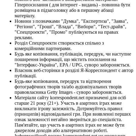
Гіперпосилання ( для інтернет - видань) - повинна бути
розміщена в підзаголовку або в першому абзаці
матеріалу.
Новини з позначками "Думка", "Експертиза", "Заява",
"Регіони", "Гроші", "Влада", "Вибори", "Тест-драйв",
"Спецпроекти", "Промо" публікуються на правах
реклами.
Розділ Спецпроекти створюється спільно з
комерційними партнерами.
Будь яке копіювання, публікація, передрук, чи наступне
поширення інформації, що містить посилання на
"Інтерфакс-Україна", EPA / UPG, суворо забороняється.
Власник веб-сторінки в розділі Я-Корреспондент є автор
публікації.
Будь-яке копіювання, передрук та відтворення
фотографічних творів та/або аудіовізуальних творів
правовласника Getty Images - суворо забороняється.
Матеріали сайту korrespondent.net призначені для осіб
старше 21 року (21+). Участь в азартних іграх може
викликати ігрову залежність. Дотримуйтесь правил
(принципів) відповідальної гри. При виявленні перших
ознак залежності негайно зверніться до спеціаліста.
Пам'ятайте, що участь в азартних іграх не може бути
джерелом доходів або альтернативою роботі.
Інформаційний ресурс korrespondent.net не проводить