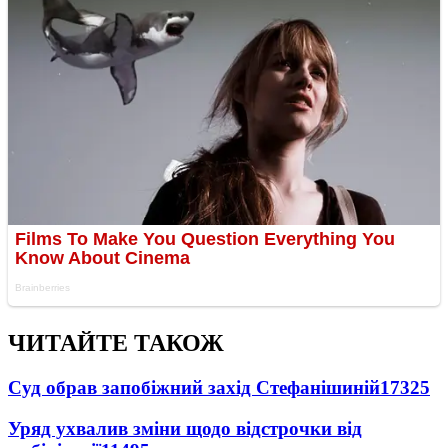
ЧИТАЙТЕ ТАКОЖ
Суд обрав запобіжний захід Стефанішиній
17325
Уряд ухвалив зміни щодо відстрочки від