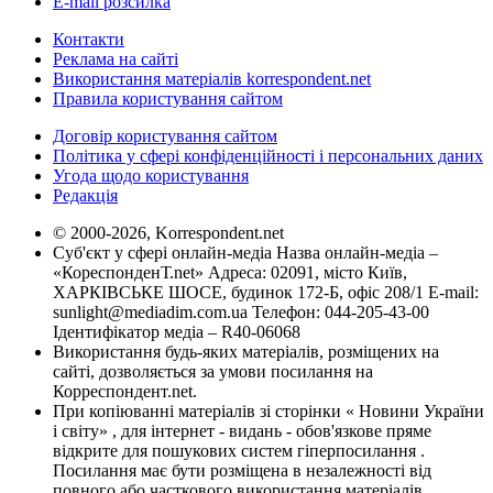
E-mail розсилка
Контакти
Реклама на сайті
Використання матеріалів korrespondent.net
Правила користування сайтом
Договір користування сайтом
Політика у сфері конфіденційності і персональних даних
Угода щодо користування
Редакція
© 2000-2026, Korrespondent.net
Суб'єкт у сфері онлайн-медіа Назва онлайн-медіа –
«КореспонденТ.net» Адреса: 02091, місто Київ,
ХАРКІВСЬКЕ ШОСЕ, будинок 172-Б, офіс 208/1 E-mail:
sunlight@mediadim.com.ua
Телефон: 044-205-43-00
Ідентифікатор медіа – R40-06068
Використання будь-яких матеріалів, розміщених на
сайті, дозволяється за умови посилання на
Корреспондент.net.
При копіюванні матеріалів зі сторінки « Новини України
і світу» , для інтернет - видань - обов'язкове пряме
відкрите для пошукових систем гіперпосилання .
Посилання має бути розміщена в незалежності від
повного або часткового використання матеріалів.