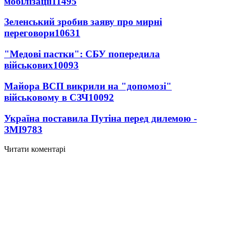
мобілізації
11495
Зеленський зробив заяву про мирні
переговори
10631
"Медові пастки": СБУ попередила
військових
10093
Майора ВСП викрили на "допомозі"
військовому в СЗЧ
10092
Україна поставила Путіна перед дилемою -
ЗМІ
9783
Читати коментарі