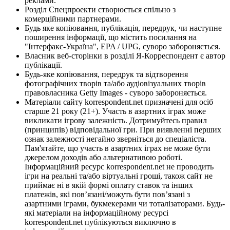
реклами.
Розділ Спецпроекти створюється спільно з
комерційними партнерами.
Будь яке копіювання, публікація, передрук, чи наступне
поширення інформації, що містить посилання на
"Інтерфакс-Україна", EPA / UPG, суворо забороняється.
Власник веб-сторінки в розділі Я-Корреспондент є автор
публікації.
Будь-яке копіювання, передрук та відтворення
фотографічних творів та/або аудіовізуальних творів
правовласника Getty Images - суворо забороняється.
Матеріали сайту korrespondent.net призначені для осіб
старше 21 року (21+). Участь в азартних іграх може
викликати ігрову залежність. Дотримуйтесь правил
(принципів) відповідальної гри. При виявленні перших
ознак залежності негайно зверніться до спеціаліста.
Пам'ятайте, що участь в азартних іграх не може бути
джерелом доходів або альтернативою роботі.
Інформаційний ресурс korrespondent.net не проводить
ігри на реальні та/або віртуальні гроші, також сайт не
приймає ні в якій формі оплату ставок та інших
платежів, які пов’язані/можуть бути пов’язані з
азартними іграми, букмекерами чи тоталізаторами. Будь-
які матеріали на інформаційному ресурсі
korrespondent.net публікуються виключно в