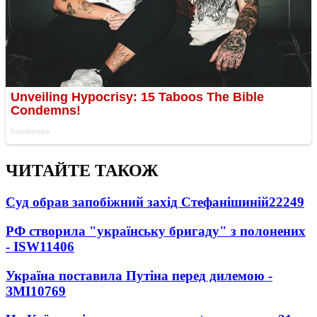
ЧИТАЙТЕ ТАКОЖ
Суд обрав запобіжний захід Стефанішиній
22249
РФ створила "українську бригаду" з полонених
- ISW
11406
Україна поставила Путіна перед дилемою -
ЗМІ
10769