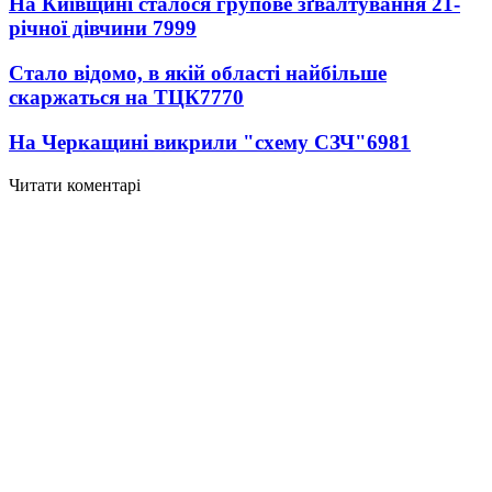
На Київщині сталося групове зґвалтування 21-
річної дівчини
7999
Стало відомо, в якій області найбільше
скаржаться на ТЦК
7770
На Черкащині викрили "схему СЗЧ"
6981
Читати коментарі