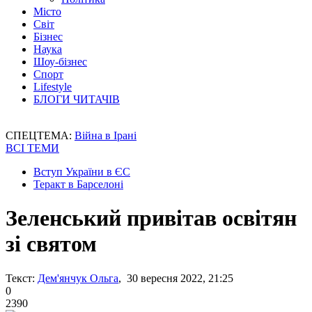
Місто
Світ
Бізнес
Наука
Шоу-бізнес
Спорт
Lifestyle
БЛОГИ ЧИТАЧІВ
СПЕЦТЕМА:
Війна в Ірані
ВСІ ТЕМИ
Вступ України в ЄС
Теракт в Барселоні
Зеленський привітав освітян
зі святом
Текст:
Дем'янчук Ольга
, 30 вересня 2022, 21:25
0
2390