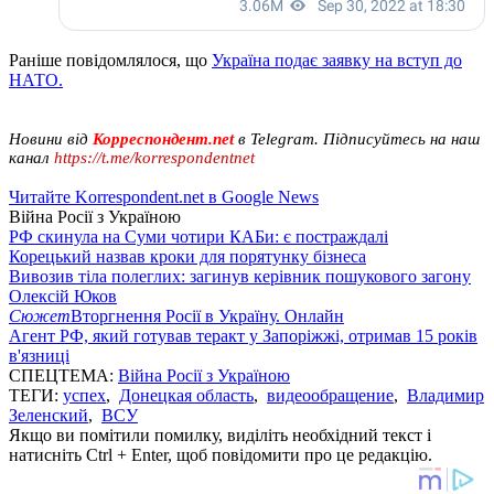
Раніше повідомлялося, що
Україна подає заявку на вступ до
НАТО.
Новини від
Корреспондент.net
в Telegram. Підписуйтесь на наш
канал
https://t.me/korrespondentnet
Читайте Korrespondent.net в Google News
Війна Росії з Україною
РФ скинула на Суми чотири КАБи: є постраждалі
Корецький назвав кроки для порятунку бізнеса
Вивозив тіла полеглих: загинув керівник пошукового загону
Олексій Юков
Сюжет
Вторгнення Росії в Україну. Онлайн
Агент РФ, який готував теракт у Запоріжжі, отримав 15 років
в'язниці
СПЕЦТЕМА:
Війна Росії з Україною
ТЕГИ:
успех
,
Донецкая область
,
видеообращение
,
Владимир
Зеленский
,
ВСУ
Якщо ви помітили помилку, виділіть необхідний текст і
натисніть Ctrl + Enter, щоб повідомити про це редакцію.