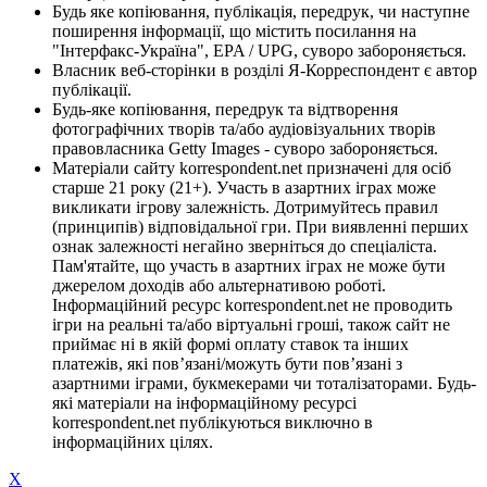
Будь яке копіювання, публікація, передрук, чи наступне
поширення інформації, що містить посилання на
"Інтерфакс-Україна", EPA / UPG, суворо забороняється.
Власник веб-сторінки в розділі Я-Корреспондент є автор
публікації.
Будь-яке копіювання, передрук та відтворення
фотографічних творів та/або аудіовізуальних творів
правовласника Getty Images - суворо забороняється.
Матеріали сайту korrespondent.net призначені для осіб
старше 21 року (21+). Участь в азартних іграх може
викликати ігрову залежність. Дотримуйтесь правил
(принципів) відповідальної гри. При виявленні перших
ознак залежності негайно зверніться до спеціаліста.
Пам'ятайте, що участь в азартних іграх не може бути
джерелом доходів або альтернативою роботі.
Інформаційний ресурс korrespondent.net не проводить
ігри на реальні та/або віртуальні гроші, також сайт не
приймає ні в якій формі оплату ставок та інших
платежів, які пов’язані/можуть бути пов’язані з
азартними іграми, букмекерами чи тоталізаторами. Будь-
які матеріали на інформаційному ресурсі
korrespondent.net публікуються виключно в
інформаційних цілях.
X