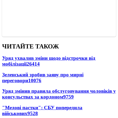
ЧИТАЙТЕ ТАКОЖ
Уряд ухвалив зміни щодо відстрочки від
мобілізації
26414
Зеленський зробив заяву про мирні
переговори
10076
Уряд змінив правила обслуговування чоловіків у
консульствах за кордоном
9759
"Медові пастки": СБУ попередила
військових
9528