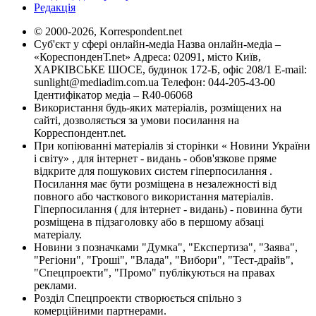
Редакція
© 2000-2026, Korrespondent.net
Суб'єкт у сфері онлайн-медіа Назва онлайн-медіа –
«КореспонденТ.net» Адреса: 02091, місто Київ,
ХАРКІВСЬКЕ ШОСЕ, будинок 172-Б, офіс 208/1 E-mail:
sunlight@mediadim.com.ua
Телефон: 044-205-43-00
Ідентифікатор медіа – R40-06068
Використання будь-яких матеріалів, розміщених на
сайті, дозволяється за умови посилання на
Корреспондент.net.
При копіюванні матеріалів зі сторінки « Новини України
і світу» , для інтернет - видань - обов'язкове пряме
відкрите для пошукових систем гіперпосилання .
Посилання має бути розміщена в незалежності від
повного або часткового використання матеріалів.
Гіперпосилання ( для інтернет - видань) - повинна бути
розміщена в підзаголовку або в першому абзаці
матеріалу.
Новини з позначками "Думка", "Експертиза", "Заява",
"Регіони", "Гроші", "Влада", "Вибори", "Тест-драйв",
"Спецпроекти", "Промо" публікуються на правах
реклами.
Розділ Спецпроекти створюється спільно з
комерційними партнерами.