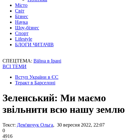
Місто
Світ
Бізнес
Наука
Шоу-бізнес
Спорт
Lifestyle
БЛОГИ ЧИТАЧІВ
СПЕЦТЕМА:
Війна в Ірані
ВСІ ТЕМИ
Вступ України в ЄС
Теракт в Барселоні
Зеленський: Ми маємо
звільнити всю нашу землю
Текст:
Дем'янчук Ольга
, 30 вересня 2022, 22:07
0
4916