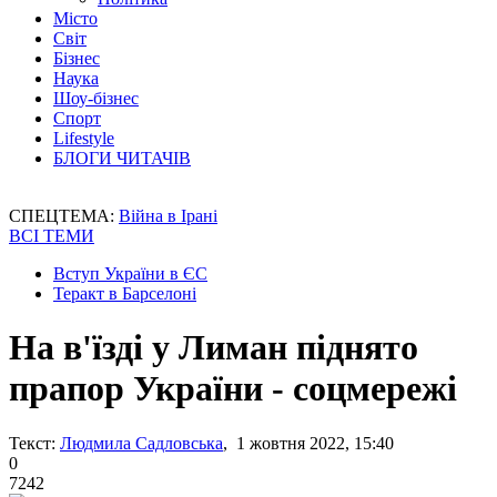
Місто
Світ
Бізнес
Наука
Шоу-бізнес
Спорт
Lifestyle
БЛОГИ ЧИТАЧІВ
СПЕЦТЕМА:
Війна в Ірані
ВСІ ТЕМИ
Вступ України в ЄС
Теракт в Барселоні
На в'їзді у Лиман піднято
прапор України - соцмережі
Текст:
Людмила Садловська
, 1 жовтня 2022, 15:40
0
7242