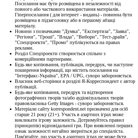
Посилання має бути розміщена в незалежності від
повного або часткового використання матеріалів.
Гіперпосилання ( для інтернет - видань) - повинна бути
розміщена в підзаголовку або в першому абзаці
матеріалу.
Новини з позначками "Думка", "Експертиза", "Заява",
"Регіони", "Гроші", "Влада", "Вибори", "Тест-драйв",
"Спецпроекти", "Промо" публікуються на правах
реклами.
Розділ Спецпроекти створюється спільно з
комерційними партнерами.
Будь яке копіювання, публікація, передрук, чи наступне
поширення інформації, що містить посилання на
"Інтерфакс-Україна", EPA / UPG, суворо забороняється.
Власник веб-сторінки в розділі Я-Корреспондент є автор
публікації.
Будь-яке копіювання, передрук та відтворення
фотографічних творів та/або аудіовізуальних творів
правовласника Getty Images - суворо забороняється.
Матеріали сайту korrespondent.net призначені для осіб
старше 21 року (21+). Участь в азартних іграх може
викликати ігрову залежність. Дотримуйтесь правил
(принципів) відповідальної гри. При виявленні перших
ознак залежності негайно зверніться до спеціаліста.
Пам'ятайте, що участь в азартних іграх не може бути