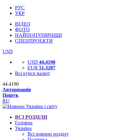
РУС
УКР
ВІДЕО
ФОТО
НАЙПОПУЛЯРНІШІ
СПЕЦПРОЕКТИ
USD
USD
44.4190
EUR
51.3207
Всі курси валют
44.4190
Авторизація
Пошук
RU
ВСІ РОЗДІЛИ
Головна
Україна
Всі новини розділу
Політика