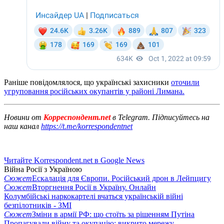
Раніше повідомлялося, що українські захисники
оточили
угруповання російських окупантів у районі Лимана.
Новини от
Корреспондент.net
в Telegram. Підписуйтесь на
наш канал
https://t.me/korrespondentnet
Читайте Korrespondent.net в Google News
Війна Росії з Україною
Сюжет
Ескалація для Європи. Російський дрон в Лейпцигу
Сюжет
Вторгнення Росії в Україну. Онлайн
Колумбійські наркокартелі вчаться українській війні
безпілотників - ЗМІ
Сюжет
Зміни в армії РФ: що стоїть за рішенням Путіна
Пропагували війну та окупацію: викрито мережу