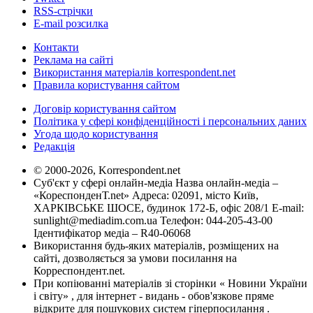
RSS-стрічки
E-mail розсилка
Контакти
Реклама на сайті
Використання матеріалів korrespondent.net
Правила користування сайтом
Договір користування сайтом
Політика у сфері конфіденційності і персональних даних
Угода щодо користування
Редакція
© 2000-2026, Korrespondent.net
Суб'єкт у сфері онлайн-медіа Назва онлайн-медіа –
«КореспонденТ.net» Адреса: 02091, місто Київ,
ХАРКІВСЬКЕ ШОСЕ, будинок 172-Б, офіс 208/1 E-mail:
sunlight@mediadim.com.ua
Телефон: 044-205-43-00
Ідентифікатор медіа – R40-06068
Використання будь-яких матеріалів, розміщених на
сайті, дозволяється за умови посилання на
Корреспондент.net.
При копіюванні матеріалів зі сторінки « Новини України
і світу» , для інтернет - видань - обов'язкове пряме
відкрите для пошукових систем гіперпосилання .