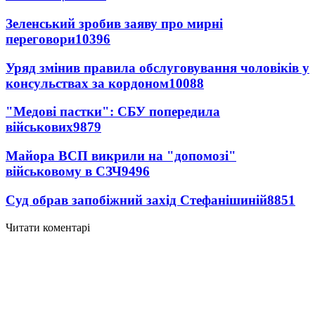
Зеленський зробив заяву про мирні
переговори
10396
Уряд змінив правила обслуговування чоловіків у
консульствах за кордоном
10088
"Медові пастки": СБУ попередила
військових
9879
Майора ВСП викрили на "допомозі"
військовому в СЗЧ
9496
Суд обрав запобіжний захід Стефанішиній
8851
Читати коментарі