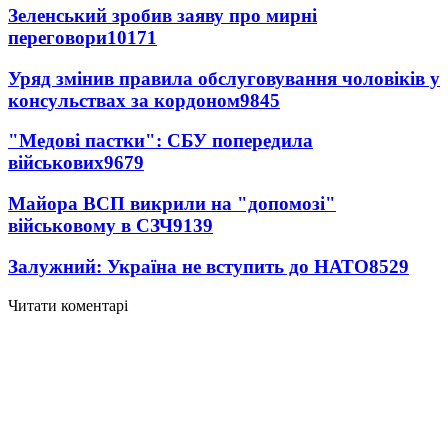
Зеленський зробив заяву про мирні
переговори
10171
Уряд змінив правила обслуговування чоловіків у
консульствах за кордоном
9845
"Медові пастки": СБУ попередила
військових
9679
Майора ВСП викрили на "допомозі"
військовому в СЗЧ
9139
Залужний: Україна не вступить до НАТО
8529
Читати коментарі