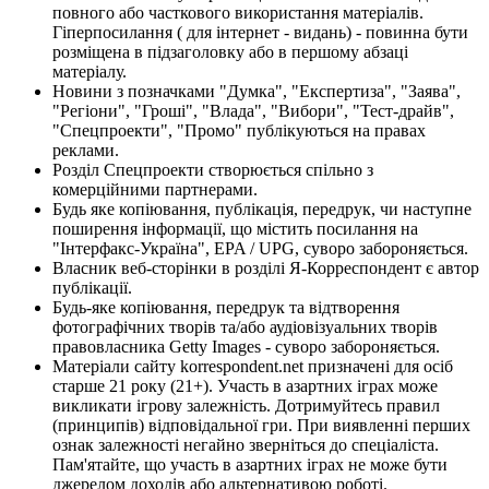
повного або часткового використання матеріалів.
Гіперпосилання ( для інтернет - видань) - повинна бути
розміщена в підзаголовку або в першому абзаці
матеріалу.
Новини з позначками "Думка", "Експертиза", "Заява",
"Регіони", "Гроші", "Влада", "Вибори", "Тест-драйв",
"Спецпроекти", "Промо" публікуються на правах
реклами.
Розділ Спецпроекти створюється спільно з
комерційними партнерами.
Будь яке копіювання, публікація, передрук, чи наступне
поширення інформації, що містить посилання на
"Інтерфакс-Україна", EPA / UPG, суворо забороняється.
Власник веб-сторінки в розділі Я-Корреспондент є автор
публікації.
Будь-яке копіювання, передрук та відтворення
фотографічних творів та/або аудіовізуальних творів
правовласника Getty Images - суворо забороняється.
Матеріали сайту korrespondent.net призначені для осіб
старше 21 року (21+). Участь в азартних іграх може
викликати ігрову залежність. Дотримуйтесь правил
(принципів) відповідальної гри. При виявленні перших
ознак залежності негайно зверніться до спеціаліста.
Пам'ятайте, що участь в азартних іграх не може бути
джерелом доходів або альтернативою роботі.