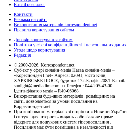
E-mail розсилка
Контакти
Реклама на сайті
Використання матеріалів korrespondent.net
Правила користування сайтом
Договір користування сайтом
Політика у сфері конфіденційності і персональних даних
Угода щодо користування
Редакція
© 2000-2026, Korrespondent.net
Суб'єкт у сфері онлайн-медіа Назва онлайн-медіа –
«КореспонденТ.net» Адреса: 02091, місто Київ,
ХАРКІВСЬКЕ ШОСЕ, будинок 172-Б, офіс 208/1 E-mail:
sunlight@mediadim.com.ua
Телефон: 044-205-43-00
Ідентифікатор медіа – R40-06068
Використання будь-яких матеріалів, розміщених на
сайті, дозволяється за умови посилання на
Корреспондент.net.
При копіюванні матеріалів зі сторінки « Новини України
і світу» , для інтернет - видань - обов'язкове пряме
відкрите для пошукових систем гіперпосилання .
Посилання має бути розміщена в незалежності від