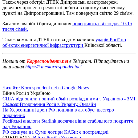
Також через обстріл ДТЕК Дніпровські електромережі
довелося провести ремонтні роботи в одному населеному
пункті на Дніпропетровщині. Там повернули світло 29 сім'ям.
Загалом аварійні бригади щодня
повертають світло для 10-15
тисяч сімей.
Також компанія ДТЕК готова до можливих
ударів Росії по
об'єктах енергетичної інфраструктури
Київської області.
Новини от
Корреспондент.net
в Telegram. Підписуйтесь на
наш канал
https://t.me/korrespondentnet
Читайте Korrespondent.net в Google News
Війна Росії з Україною
США відновили повний обмін розвідданими з Україною - ЗМІ
Сюжет
Вторгнення Росії в Україну. Онлайн
На Херсонщині дрон РФ поцілив в автобус: шестеро
поранених
Російські аналоги Starlink досягли вікна стабільного покриття
над Україною
РФ скинула на Суми чотири КАБи: є постраждалі
СПЕЦТЕМА:
Війна Росії з Україною