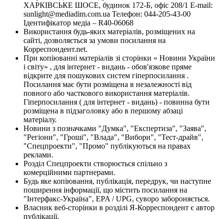
ХАРКІВСЬКЕ ШОСЕ, будинок 172-Б, офіс 208/1 E-mail:
sunlight@mediadim.com.ua
Телефон: 044-205-43-00
Ідентифікатор медіа – R40-06068
Використання будь-яких матеріалів, розміщених на
сайті, дозволяється за умови посилання на
Корреспондент.net.
При копіюванні матеріалів зі сторінки « Новини України
і світу» , для інтернет - видань - обов'язкове пряме
відкрите для пошукових систем гіперпосилання .
Посилання має бути розміщена в незалежності від
повного або часткового використання матеріалів.
Гіперпосилання ( для інтернет - видань) - повинна бути
розміщена в підзаголовку або в першому абзаці
матеріалу.
Новини з позначками "Думка", "Експертиза", "Заява",
"Регіони", "Гроші", "Влада", "Вибори", "Тест-драйв",
"Спецпроекти", "Промо" публікуються на правах
реклами.
Розділ Спецпроекти створюється спільно з
комерційними партнерами.
Будь яке копіювання, публікація, передрук, чи наступне
поширення інформації, що містить посилання на
"Інтерфакс-Україна", EPA / UPG, суворо забороняється.
Власник веб-сторінки в розділі Я-Корреспондент є автор
публікації.