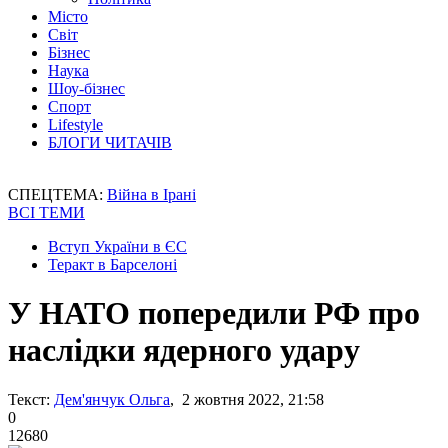
Місто
Світ
Бізнес
Наука
Шоу-бізнес
Спорт
Lifestyle
БЛОГИ ЧИТАЧІВ
СПЕЦТЕМА:
Війна в Ірані
ВСІ ТЕМИ
Вступ України в ЄС
Теракт в Барселоні
У НАТО попередили РФ про
наслідки ядерного удару
Текст:
Дем'янчук Ольга
, 2 жовтня 2022, 21:58
0
12680