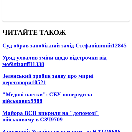
ЧИТАЙТЕ ТАКОЖ
Суд обрав запобіжний захід Стефанішиній
12845
Уряд ухвалив зміни щодо відстрочки від
мобілізації
11338
Зеленський зробив заяву про мирні
переговори
10521
"Медові пастки": СБУ попередила
військових
9988
Майора ВСП викрили на "допомозі"
військовому в СЗЧ
9709
Залужний: Україна не вступить до НАТО
8606