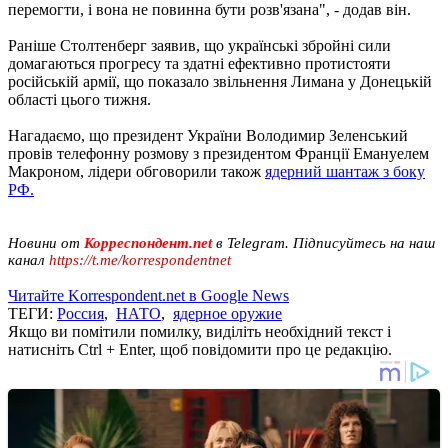
перемогти, і вона не повинна бути розв'язана", - додав він.
Раніше Столтенберг заявив, що українські збройні сили
домагаються прогресу та здатні ефективно протистояти
російській армії, що показало звільнення Лимана у Донецькій
області цього тижня.
Нагадаємо, що президент України Володимир Зеленський
провів телефонну розмову з президентом Франції Емануелем
Макроном, лідери обговорили також
ядерний шантаж з боку
РФ.
Новини от
Корреспондент.net
в Telegram. Підписуйтесь на наш
канал
https://t.me/korrespondentnet
Читайте Korrespondent.net в Google News
ТЕГИ:
Россия
,
НАТО
,
ядерное оружие
Якщо ви помітили помилку, виділіть необхідний текст і
натисніть Ctrl + Enter, щоб повідомити про це редакцію.