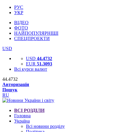
РУС
УКР
ВІДЕО
ФОТО
НАЙПОПУЛЯРНІШІ
СПЕЦПРОЕКТИ
USD
USD
44.4732
EUR
51.3093
Всі курси валют
44.4732
Авторизація
Пошук
RU
ВСІ РОЗДІЛИ
Головна
Україна
Всі новини розділу
Політика