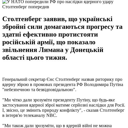
Столтенберг попередив
Столтенберг заявив, що українські
збройні сили домагаються прогресу та
здатні ефективно протистояти
російській армії, що показало
звільнення Лимана у Донецькій
області цього тижня.
Генеральний секретар Єнс Столтенберг назвав риторику про
ядерну зброю в промовах президента РФ Володимира Путіна
"небезпечною та безвідповідальною".
"Ми чітко дали зрозуміти президенту Путіну, що будь-яке
застосування ядерної зброї матиме серйозні наслідки для Росії.
І, звісно, ​​це змінить природу конфлікту", - сказав Столтенберг
в інтерв'ю телеканалу NBC.
"Ми також дали зрозуміти, що в ядерній війні не можна