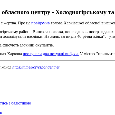
 обласного центру - Холодногірському т
 є жертва. Про це
повідомив
голова Харківської обласної військо
ногірському районі. Виникла пожежа, попередньо - постраждалих
окалізували наслідки. На жаль, загинула 46-річна жінка", - уто
а фіксують злочини окупантів.
йонах Харкова
пролунали два потужні вибухи.
У місцях "прильотів
ш канал
https://t.me/korrespondentnet
отись з балістикою
ів