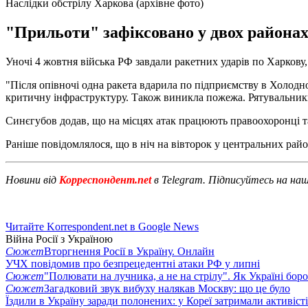
Наслідки обстрілу Харкова (архівне фото)
"Прильоти" зафіксовано у двох районах
Уночі 4 жовтня війська РФ завдали ракетних ударів по Харкову,
"Після опівночі одна ракета вдарила по підприємству в Холод
критичну інфраструктуру. Також виникла пожежа. Рятувальники л
Синєгубов додав, що на місцях атак працюють правоохоронці т
Раніше повідомлялося, що в ніч на вівторок у центральних ра
Новини від
Корреспондент.net
в Telegram. Підписуйтесь на на
Читайте Korrespondent.net в Google News
Війна Росії з Україною
Сюжет
Вторгнення Росії в Україну. Онлайн
УЧХ повідомив про безпрецедентні атаки РФ у липні
Сюжет
"Полювати на лучника, а не на стрілу". Як Україні бор
Сюжет
Загадковий звук вибуху налякав Москву: що це було
Їздили в Україну заради полонених: у Кореї затримали активіст