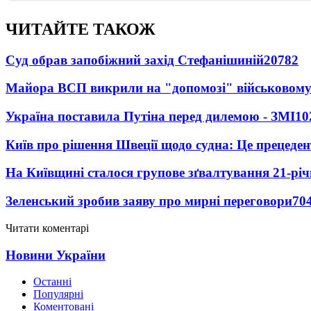
ЧИТАЙТЕ ТАКОЖ
Суд обрав запобіжний захід Стефанішиній
20782
Майора ВСП викрили на "допомозі" військовому
Україна поставила Путіна перед дилемою - ЗМІ
10
Київ про рішення Швеції щодо судна: Це прецеден
На Київщині сталося групове зґвалтування 21-річ
Зеленський зробив заяву про мирні переговори
70
Читати коментарі
Новини України
Останні
Популярні
Коментовані