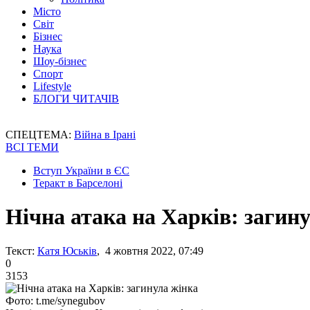
Місто
Світ
Бізнес
Наука
Шоу-бізнес
Спорт
Lifestyle
БЛОГИ ЧИТАЧІВ
СПЕЦТЕМА:
Війна в Ірані
ВСІ ТЕМИ
Вступ України в ЄС
Теракт в Барселоні
Нічна атака на Харків: загин
Текст:
Катя Юськів
, 4 жовтня 2022, 07:49
0
3153
Фото: t.me/synegubov