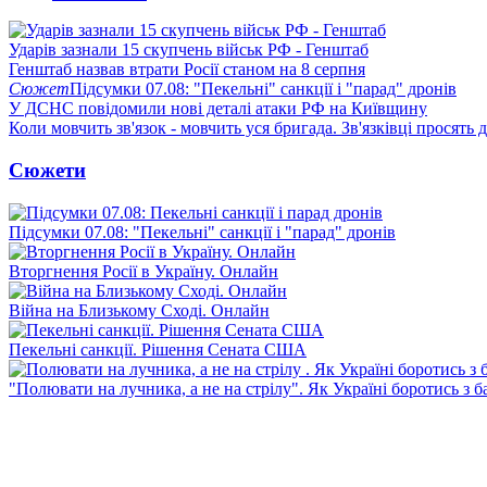
Ударів зазнали 15 скупчень військ РФ - Генштаб
Генштаб назвав втрати Росії станом на 8 серпня
Сюжет
Підсумки 07.08: "Пекельні" санкції і "парад" дронів
У ДСНС повідомили нові деталі атаки РФ на Київщину
Коли мовчить зв'язок - мовчить уся бригада. Зв'язківці просять
Сюжети
Підсумки 07.08: "Пекельні" санкції і "парад" дронів
Вторгнення Росії в Україну. Онлайн
Війна на Близькому Сході. Онлайн
Пекельні санкції. Рішення Сената США
"Полювати на лучника, а не на стрілу". Як Україні боротись з 