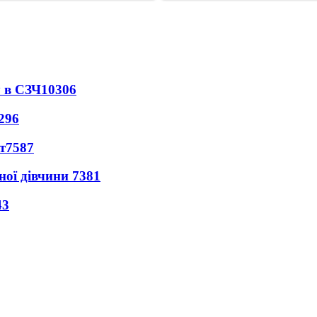
 в СЗЧ
10306
296
т
7587
ної дівчини
7381
43