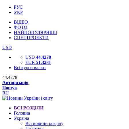
РУС
УКР
ВІДЕО
ФОТО
НАЙПОПУЛЯРНІШІ
СПЕЦПРОЕКТИ
USD
USD
44.4278
EUR
51.3281
Всі курси валют
44.4278
Авторизація
Пошук
RU
ВСІ РОЗДІЛИ
Головна
Україна
Всі новини розділу
Політика