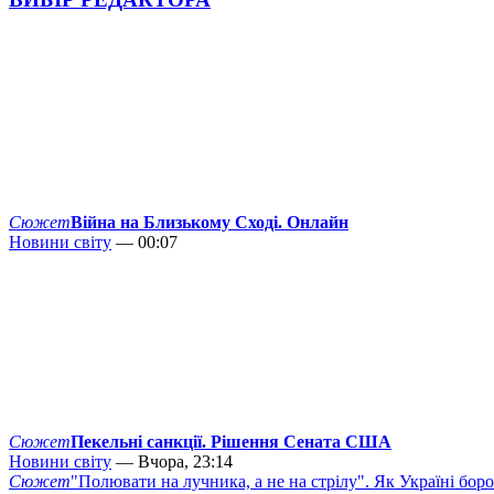
Сюжет
Війна на Близькому Сході. Онлайн
Новини світу
— 00:07
Сюжет
Пекельні санкції. Рішення Сената США
Новини світу
— Вчора, 23:14
Сюжет
"Полювати на лучника, а не на стрілу". Як Україні бор