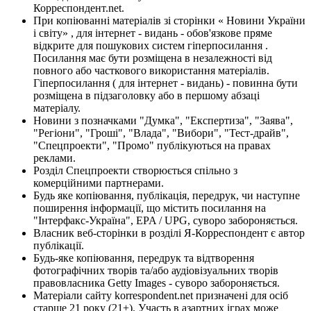
Корреспондент.net.
При копіюванні матеріалів зі сторінки « Новини України
і світу» , для інтернет - видань - обов'язкове пряме
відкрите для пошукових систем гіперпосилання .
Посилання має бути розміщена в незалежності від
повного або часткового використання матеріалів.
Гіперпосилання ( для інтернет - видань) - повинна бути
розміщена в підзаголовку або в першому абзаці
матеріалу.
Новини з позначками "Думка", "Експертиза", "Заява",
"Регіони", "Гроші", "Влада", "Вибори", "Тест-драйв",
"Спецпроекти", "Промо" публікуються на правах
реклами.
Розділ Спецпроекти створюється спільно з
комерційними партнерами.
Будь яке копіювання, публікація, передрук, чи наступне
поширення інформації, що містить посилання на
"Інтерфакс-Україна", EPA / UPG, суворо забороняється.
Власник веб-сторінки в розділі Я-Корреспондент є автор
публікації.
Будь-яке копіювання, передрук та відтворення
фотографічних творів та/або аудіовізуальних творів
правовласника Getty Images - суворо забороняється.
Матеріали сайту korrespondent.net призначені для осіб
старше 21 року (21+). Участь в азартних іграх може