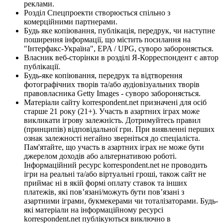
реклами.
Розділ Спецпроекти створюється спільно з
комерційними партнерами.
Будь яке копіювання, публікація, передрук, чи наступне
поширення інформації, що містить посилання на
"Інтерфакс-Україна", EPA / UPG, суворо забороняється.
Власник веб-сторінки в розділі Я-Корреспондент є автор
публікації.
Будь-яке копіювання, передрук та відтворення
фотографічних творів та/або аудіовізуальних творів
правовласника Getty Images - суворо забороняється.
Матеріали сайту korrespondent.net призначені для осіб
старше 21 року (21+). Участь в азартних іграх може
викликати ігрову залежність. Дотримуйтесь правил
(принципів) відповідальної гри. При виявленні перших
ознак залежності негайно зверніться до спеціаліста.
Пам'ятайте, що участь в азартних іграх не може бути
джерелом доходів або альтернативою роботі.
Інформаційний ресурс korrespondent.net не проводить
ігри на реальні та/або віртуальні гроші, також сайт не
приймає ні в якій формі оплату ставок та інших
платежів, які пов’язані/можуть бути пов’язані з
азартними іграми, букмекерами чи тоталізаторами. Будь-
які матеріали на інформаційному ресурсі
korrespondent.net публікуються виключно в