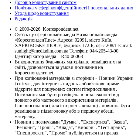
Договір користування сайтом
Політика у сфері конфіденційності і персональних даних
Угода щодо користування
Редакція
© 2000-2026, Korrespondent.net
Суб'єкт у сфері онлайн-медіа Назва онлайн-медіа –
«КореспонденТ.net» Адреса: 02091, місто Київ,
ХАРКІВСЬКЕ ШОСЕ, будинок 172-Б, офіс 208/1 E-mail:
sunlight@mediadim.com.ua
Телефон: 044-205-43-00
Ідентифікатор медіа – R40-06068
Використання будь-яких матеріалів, розміщених на
сайті, дозволяється за умови посилання на
Корреспондент.net.
При копіюванні матеріалів зі сторінки « Новини України
і світу» , для інтернет - видань - обов'язкове пряме
відкрите для пошукових систем гіперпосилання .
Посилання має бути розміщена в незалежності від
повного або часткового використання матеріалів.
Гіперпосилання ( для інтернет - видань) - повинна бути
розміщена в підзаголовку або в першому абзаці
матеріалу.
Новини з позначками "Думка", "Експертиза", "Заява",
"Регіони", "Гроші", "Влада", "Вибори", "Тест-драйв",
"Спецпроекти", "Промо" публікуються на правах