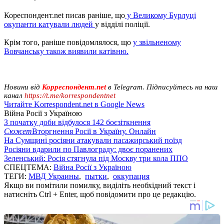
Кореспондент.net писав раніше, що
у Великому Бурлуці
окупанти катували людей
у ​​відділі поліції.
Крім того, раніше повідомлялося, що
у звільненому
Вовчанську також виявили катівню.
Новини від
Корреспондент.net
в Telegram. Підписуйтесь на наш
канал
https://t.me/korrespondentnet
Читайте Korrespondent.net в Google News
Війна Росії з Україною
З початку доби відбулося 142 боєзіткнення
Сюжет
Вторгнення Росії в Україну. Онлайн
На Сумщині росіяни атакували пасажирський поїзд
Росіяни вдарили по Павлограду: двоє поранених
Зеленський: Росія стягнула під Москву три кола ППО
СПЕЦТЕМА:
Війна Росії з Україною
ТЕГИ:
МВД Украины
,
пытки
,
оккупация
Якщо ви помітили помилку, виділіть необхідний текст і
натисніть Ctrl + Enter, щоб повідомити про це редакцію.