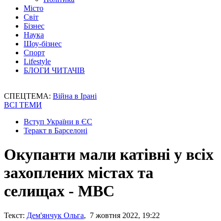
Місто
Світ
Бізнес
Наука
Шоу-бізнес
Спорт
Lifestyle
БЛОГИ ЧИТАЧІВ
СПЕЦТЕМА:
Війна в Ірані
ВСІ ТЕМИ
Вступ України в ЄС
Теракт в Барселоні
Окупанти мали катівні у всіх
захоплених містах та
селищах - МВС
Текст:
Дем'янчук Ольга
, 7 жовтня 2022, 19:22