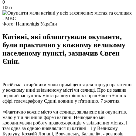
0
1065
Фото: Нацполіція України
Катівні, які облаштували окупанти,
були практично у кожному великому
населеному пункті, зазначив Євген
Єнін.
Російські загарбники мали приміщення для тортур практично
у кожному нині звільненому місті чи селищі. Про це заявив
перший заступник міністра внутрішніх справ Євген Єнін в
ефірі телемарафону Єдині новини у п'ятницю, 7 жовтня.
«Фактично кожне місто чи селище, звільнене від окупантів,
мало у тій чи іншій формі катівні. Нещодавно ми
координували роботу правоохоронців у звільнених містах, і
там одна за одною виявлялися ці катівні – і у Великому
Бурлуку, Козачій Лопані, Вовчанську, Балаклії», - розповів