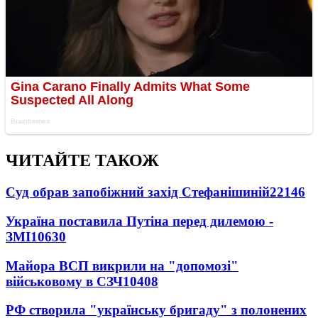
ЧИТАЙТЕ ТАКОЖ
Суд обрав запобіжний захід Стефанішиній
22146
Україна поставила Путіна перед дилемою -
ЗМІ
10630
Майора ВСП викрили на "допомозі"
військовому в СЗЧ
10408
РФ створила "українську бригаду" з полонених