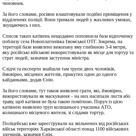
чиновник.
За його словами, росіяни влаштовували подібні приміщення у
відділеннях поліції. Вони тримали людей у ​​жахливих умовах,
знущаючись з них.
Список таких катівень нещодавно поповнила база відпочинку
поблизу села Новоплатонівка Ізюмської ОТГ. Зокрема, на
території бази виявлено викопану яму глибиною 3-4 метри,
яку російські військові використовували як місце для тортур та
страт людей, зазначив заступник міністра.
Слідчі та експерти знайшли там трупи двох чоловіків,
ймовірно, місцевих жителів, прикутих один до одного
кайданками, додав Єнін.
За його словами, тут також виявлені грати, які, ймовірно,
використовували як маскування – на них насипали листя або
траву, щоб катівня не була такою помітною. Поруч із цією
катівнею виявлено труп колишнього учасника АТО,
колишнього місцевого жителя, зі слідами тортур.
Поліцейські вже зареєстрували на звільнених від російських
військ територіях Харківської області понад 1100 військових
злочинів, зазначив Єнін.