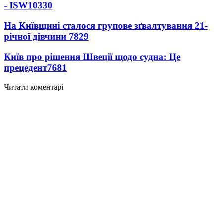
- ISW
10330
На Київщині сталося групове зґвалтування 21-
річної дівчини
7829
Київ про рішення Швеції щодо судна: Це
прецедент
7681
Читати коментарі