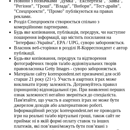
Новини з позначками "Думка", "Експертиза", "Заява",
"Регіони", "Гроші", "Влада", "Вибори", "Тест-драйв",
"Спецпроекти", "Промо" публікуються на правах
реклами.
Розділ Спецпроекти створюється спільно з
комерційними партнерами.
Будь яке копіювання, публікація, передрук, чи наступне
поширення інформації, що містить посилання на
"Інтерфакс-Україна", EPA / UPG, суворо забороняється.
Власник веб-сторінки в розділі Я-Корреспондент є автор
публікації.
Будь-яке копіювання, передрук та відтворення
фотографічних творів та/або аудіовізуальних творів
правовласника Getty Images - суворо забороняється.
Матеріали сайту korrespondent.net призначені для осіб
старше 21 року (21+). Участь в азартних іграх може
викликати ігрову залежність. Дотримуйтесь правил
(принципів) відповідальної гри. При виявленні перших
ознак залежності негайно зверніться до спеціаліста.
Пам'ятайте, що участь в азартних іграх не може бути
джерелом доходів або альтернативою роботі.
Інформаційний ресурс korrespondent.net не проводить
ігри на реальні та/або віртуальні гроші, також сайт не
приймає ні в якій формі оплату ставок та інших
платежів, які пов’язані/можуть бути пов’язані з