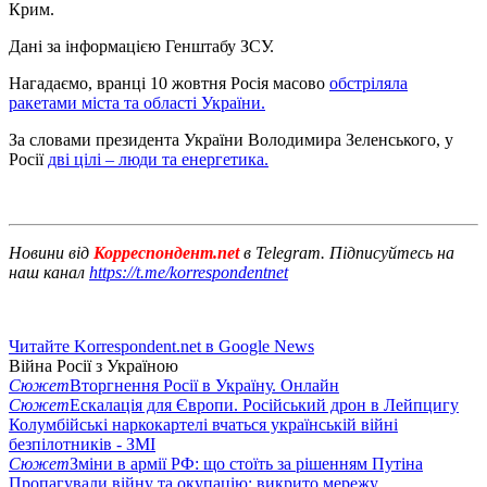
Крим.
Дані за інформацією Генштабу ЗСУ.
Нагадаємо, вранці 10 жовтня Росія масово
обстріляла
ракетами міста та області України.
За словами президента України Володимира Зеленського, у
Росії
дві цілі – люди та енергетика.
Новини від
Корреспондент.net
в Telegram. Підписуйтесь на
наш канал
https://t.me/korrespondentnet
Читайте Korrespondent.net в Google News
Війна Росії з Україною
Сюжет
Вторгнення Росії в Україну. Онлайн
Сюжет
Ескалація для Європи. Російський дрон в Лейпцигу
Колумбійські наркокартелі вчаться українській війні
безпілотників - ЗМІ
Сюжет
Зміни в армії РФ: що стоїть за рішенням Путіна
Пропагували війну та окупацію: викрито мережу