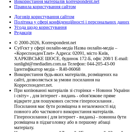
Використання матеріалів korrespondent.net
Правила користування сайтом
Договір користування сайтом
Політика у сфері конфіденційності і персональних даних
Угода щодо користування
Редакція
© 2000-2026, Korrespondent.net
Суб'єкт у сфері онлайн-медіа Назва онлайн-медіа –
«КореспонденТ.net» Адреса: 02091, місто Київ,
ХАРКІВСЬКЕ ШОСЕ, будинок 172-Б, офіс 208/1 E-mail:
sunlight@mediadim.com.ua
Телефон: 044-205-43-00
Ідентифікатор медіа – R40-06068
Використання будь-яких матеріалів, розміщених на
сайті, дозволяється за умови посилання на
Корреспондент.net.
При копіюванні матеріалів зі сторінки « Новини України
і світу» , для інтернет - видань - обов'язкове пряме
відкрите для пошукових систем гіперпосилання .
Посилання має бути розміщена в незалежності від
повного або часткового використання матеріалів.
Гіперпосилання ( для інтернет - видань) - повинна бути
розміщена в підзаголовку або в першому абзаці
матеріалу.