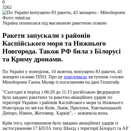
0
3262
Фото: mind.ua
Україна опинилася під масованою ракетною атакою
Ракети запускали з районів
Каспійського моря та Нижнього
Новгорода. Також РФ била з Білорусі
та Криму дронами.
По Україні у понеділок, 10 жовтня, випущено 83 ракети, 43
знищені силами ППО. Про це
повідомила
заступник голови
Міноборони Ганна Маляр із посиланням на дані Генштабу.
"Сьогодні в період з 06:20 до 11:15 російською федерацією
було завдано ракетних та ракетно-авіаційних ударів по
території України з районів Каспійського моря та Нижнього
Новгорода по містах Київ, Львів, Прилуки, Хмельницький,
Дніпро, Ніжин, Житомир, Харків", – зазначила вона.
Крім того, противником було завдано авіаційних ударів із
застосуванням 17 БПЛА типу Шахід з території Білорусі та АР