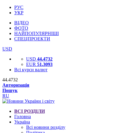
РУС
УКР
ВІДЕО
ФОТО
НАЙПОПУЛЯРНІШІ
СПЕЦПРОЕКТИ
USD
USD
44.4732
EUR
51.3093
Всі курси валют
44.4732
Авторизація
Пошук
RU
ВСІ РОЗДІЛИ
Головна
Україна
Всі новини розділу
Політика