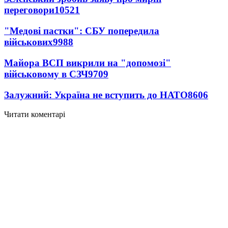
переговори
10521
"Медові пастки": СБУ попередила
військових
9988
Майора ВСП викрили на "допомозі"
військовому в СЗЧ
9709
Залужний: Україна не вступить до НАТО
8606
Читати коментарі