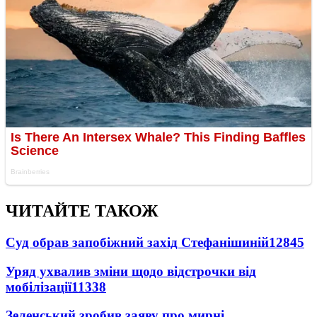
ЧИТАЙТЕ ТАКОЖ
Суд обрав запобіжний захід Стефанішиній
12845
Уряд ухвалив зміни щодо відстрочки від
мобілізації
11338
Зеленський зробив заяву про мирні