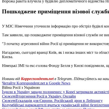
Ворожа ракета влучила у будівлю дипломатичного відомства 
Пошкоджене приміщення візової служби
У МЗС Німеччини уточнили інформацію про обстріл будівлі ко
Там заявили, що пошкоджене приміщення візової служби не вик
"З початку агресивної війни Росії ці приміщення не використов
Нагадаємо, сьогодні вранці Київ, як і низка інших міст та обла
Києва.
Німецькі ЗМІ та екс-голова Фонду Белля у Києві повідомили, 
Новини від
Корреспондент.net
в Telegram. Підписуйтесь на на
Читайте Korrespondent.net в Google News
Війна Росії з Україною
Їздили в Україну заради полонених: у Кореї затримали активіст
Сюжет
Вторгнення Росії в Україну. Онлайн
Сюжет
Ескалація для Європи. Російський дрон в Лейпцигу
Колумбійські наркокартелі вчаться українській війні безпілотни