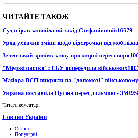
ЧИТАЙТЕ ТАКОЖ
Суд обрав запобіжний захід Стефанішиній
16679
Уряд ухвалив зміни щодо відстрочки від мобілізац
Зеленський зробив заяву про мирні переговори
10
"Медові пастки": СБУ попередила військових
100
Майора ВСП викрили на "допомозі" військовому
Україна поставила Путіна перед дилемою - ЗМІ
95
Читати коментарі
Новини України
Останні
Популярні