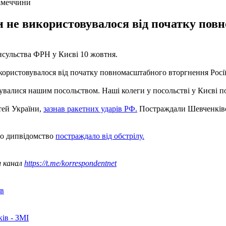
Німеччини
 не використовувалося від початку пов
нсульства ФРН у Києві 10 жовтня.
ористовувалося від початку повномасштабного вторгнення Росії
увалися нашим посольством. Наші колеги у посольстві у Києві по
стей України,
зазнав ракетних ударів РФ.
Постраждали Шевченківс
що дипвідомство
постраждало від обстрілу.
ш канал
https://t.me/korrespondentnet
ів
ків - ЗМІ