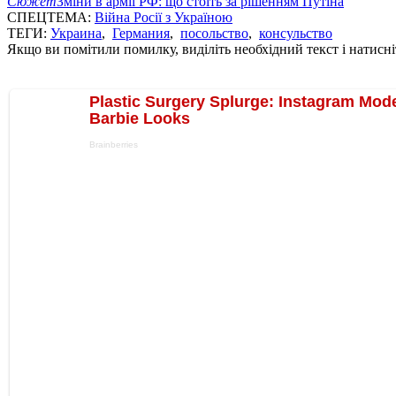
Сюжет
Зміни в армії РФ: що стоїть за рішенням Путіна
СПЕЦТЕМА:
Війна Росії з Україною
ТЕГИ:
Украина
,
Германия
,
посольство
,
консульство
Якщо ви помітили помилку, виділіть необхідний текст і натисніт