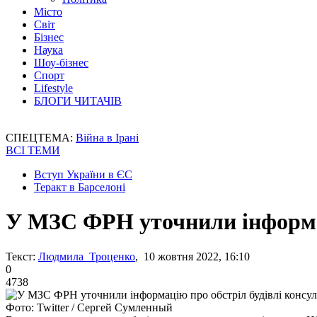
Місто
Світ
Бізнес
Наука
Шоу-бізнес
Спорт
Lifestyle
БЛОГИ ЧИТАЧІВ
СПЕЦТЕМА:
Війна в Ірані
ВСІ ТЕМИ
Вступ України в ЄС
Теракт в Барселоні
У МЗС ФРН уточнили інформац
Текст:
Людмила Троценко
, 10 жовтня 2022, 16:10
0
4738
Фото: Twitter / Сергей Сумленный