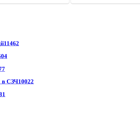
ії
11462
604
77
 в СЗЧ
10022
81