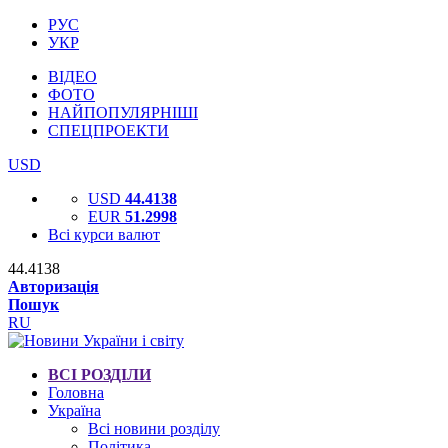
РУС
УКР
ВІДЕО
ФОТО
НАЙПОПУЛЯРНІШІ
СПЕЦПРОЕКТИ
USD
USD
44.4138
EUR
51.2998
Всі курси валют
44.4138
Авторизація
Пошук
RU
ВСІ РОЗДІЛИ
Головна
Україна
Всі новини розділу
Політика