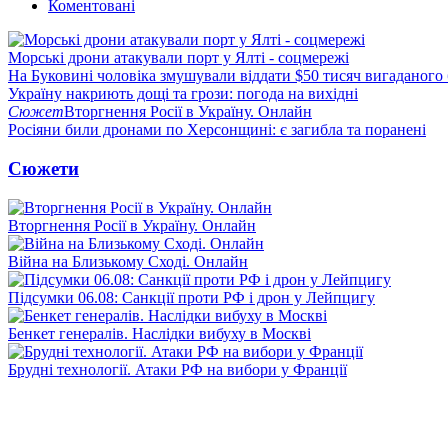
Коментовані
Морські дрони атакували порт у Ялті - соцмережі
На Буковині чоловіка змушували віддати $50 тисяч вигаданого
Україну накриють дощі та грози: погода на вихідні
Сюжет
Вторгнення Росії в Україну. Онлайн
Росіяни били дронами по Херсонщині: є загибла та поранені
Сюжети
Вторгнення Росії в Україну. Онлайн
Війна на Близькому Сході. Онлайн
Підсумки 06.08: Санкції проти РФ і дрон у Лейпцигу
Бенкет генералів. Наслідки вибуху в Москві
Брудні технології. Атаки РФ на вибори у Франції