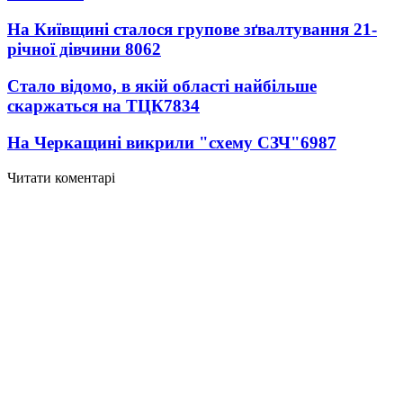
На Київщині сталося групове зґвалтування 21-
річної дівчини
8062
Стало відомо, в якій області найбільше
скаржаться на ТЦК
7834
На Черкащині викрили "схему СЗЧ"
6987
Читати коментарі