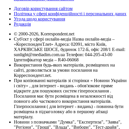
Договір користування сайтом
Політика у сфері конфіденційності і персональних даних
Угода щодо користування
Редакція
© 2000-2026, Korrespondent.net
Суб'єкт у сфері онлайн-медіа Назва онлайн-медіа –
«КореспонденТ.net» Адреса: 02091, місто Київ,
ХАРКІВСЬКЕ ШОСЕ, будинок 172-Б, офіс 208/1 E-mail:
sunlight@mediadim.com.ua
Телефон: 044-205-43-00
Ідентифікатор медіа – R40-06068
Використання будь-яких матеріалів, розміщених на
сайті, дозволяється за умови посилання на
Корреспондент.net.
При копіюванні матеріалів зі сторінки « Новини України
і світу» , для інтернет - видань - обов'язкове пряме
відкрите для пошукових систем гіперпосилання .
Посилання має бути розміщена в незалежності від
повного або часткового використання матеріалів.
Гіперпосилання ( для інтернет - видань) - повинна бути
розміщена в підзаголовку або в першому абзаці
матеріалу.
Новини з позначками "Думка", "Експертиза", "Заява",
"Регіони", "Гроші", "Влада", "Вибори", "Тест-драйв",