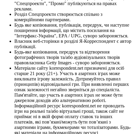
"Спецпроекти", "Промо" публікуються на правах
реклами.
Розділ Спецпроекти створюється спільно з
комерційними партнерами.
Будь яке копіювання, публікація, передрук, чи наступне
поширення інформації, що містить посилання на
"Інтерфакс-Україна", EPA / UPG, суворо забороняється.
Власник веб-сторінки в розділі Я-Корреспондент є автор
публікації.
Будь-яке копіювання, передрук та відтворення
фотографічних творів та/або аудіовізуальних творів
правовласника Getty Images - суворо забороняється.
Матеріали сайту korrespondent.net призначені для осіб
старше 21 року (21+). Участь в азартних іграх може
викликати ігрову залежність. Дотримуйтесь правил
(принципів) відповідальної гри. При виявленні перших
ознак залежності негайно зверніться до спеціаліста.
Пам'ятайте, що участь в азартних іграх не може бути
джерелом доходів або альтернативою роботі.
Інформаційний ресурс korrespondent.net не проводить
ігри на реальні та/або віртуальні гроші, також сайт не
приймає ні в якій формі оплату ставок та інших
платежів, які пов’язані/можуть бути пов’язані з
азартними іграми, букмекерами чи тоталізаторами. Будь-
які матеріали на інформаційному ресурсі