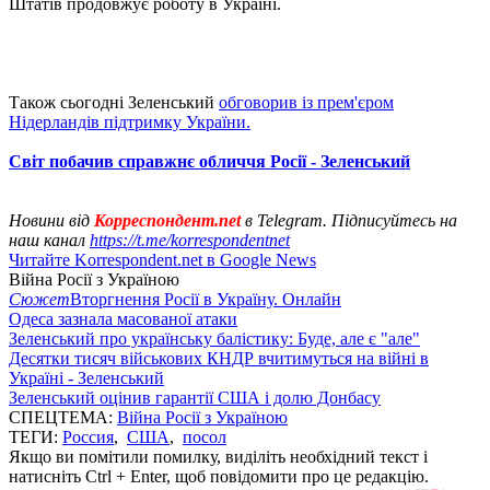
Штатів продовжує роботу в Україні.
Також сьогодні Зеленський
обговорив із прем'єром
Нідерландів підтримку України.
Світ побачив справжнє обличчя Росії - Зеленський
Новини від
Корреспондент.net
в Telegram. Підписуйтесь на
наш канал
https://t.me/korrespondentnet
Читайте Korrespondent.net в Google News
Війна Росії з Україною
Сюжет
Вторгнення Росії в Україну. Онлайн
Одеса зазнала масованої атаки
Зеленський про українську балістику: Буде, але є "але"
Десятки тисяч військових КНДР вчитимуться на війні в
Україні - Зеленський
Зеленський оцінив гарантії США і долю Донбасу
СПЕЦТЕМА:
Війна Росії з Україною
ТЕГИ:
Россия
,
США
,
посол
Якщо ви помітили помилку, виділіть необхідний текст і
натисніть Ctrl + Enter, щоб повідомити про це редакцію.