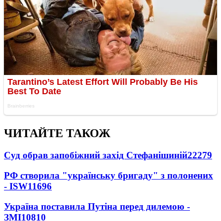
ЧИТАЙТЕ ТАКОЖ
Суд обрав запобіжний захід Стефанішиній
22279
РФ створила "українську бригаду" з полонених
- ISW
11696
Україна поставила Путіна перед дилемою -
ЗМІ
10810