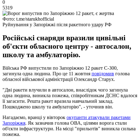
0
5319
Фото: t.me/starukhofficial
Руйнування у Запоріжжі після ракетного удару РФ
Російські снаряди вразили цивільні
об'єкти обласного центру - автосалон,
школу та амбулаторію.
Війська РФ випустили по Запоріжжю 12 ракет С-300,
загинула одна людина. Про це 11 жовтня
повідомив
голова
обласної військової адміністрації Олександр Старух.
"Дві ракети влучили в автосалон, внаслідок чого загинула
одна людина, виникла пожежа, співробітникам ДСНС вдалося
її загасити. Решта ракет вразила навчальний заклад.
Пошкоджено школу та амбулаторію", - уточнив він.
Нагадаємо, вранці у вівторок
окупанти атакували ракетами
Запоріжжя
. Як зазначив голова ОВА, цілями ворога стали
об'єкти інфраструктури. На місці "прильотів" виникла сильна
пожежа.