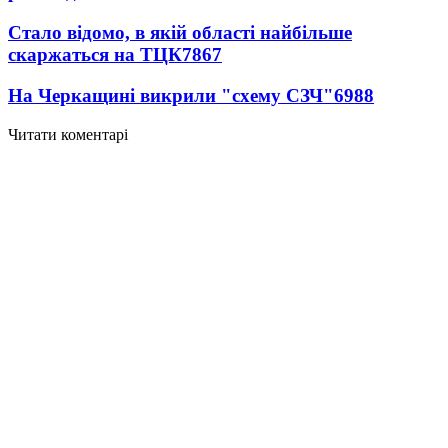
Стало відомо, в якій області найбільше
скаржаться на ТЦК
7867
На Черкащині викрили "схему СЗЧ"
6988
Читати коментарі