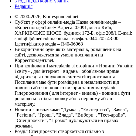
Угода щодо користування
Редакція
© 2000-2026, Korrespondent.net
Суб'єкт у сфері онлайн-медіа Назва онлайн-медіа –
«КореспонденТ.net» Адреса: 02091, місто Київ,
ХАРКІВСЬКЕ ШОСЕ, будинок 172-Б, офіс 208/1 E-mail:
sunlight@mediadim.com.ua
Телефон: 044-205-43-00
Ідентифікатор медіа – R40-06068
Використання будь-яких матеріалів, розміщених на
сайті, дозволяється за умови посилання на
Корреспондент.net.
При копіюванні матеріалів зі сторінки « Новини України
і світу» , для інтернет - видань - обов'язкове пряме
відкрите для пошукових систем гіперпосилання .
Посилання має бути розміщена в незалежності від
повного або часткового використання матеріалів.
Гіперпосилання ( для інтернет - видань) - повинна бути
розміщена в підзаголовку або в першому абзаці
матеріалу.
Новини з позначками "Думка", "Експертиза", "Заява",
"Регіони", "Гроші", "Влада", "Вибори", "Тест-драйв",
"Спецпроекти", "Промо" публікуються на правах
реклами.
Розділ Спецпроекти створюється спільно з