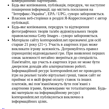
комерційними партнерами.
Будь яке копіювання, публікація, передрук, чи наступне
поширення інформації, що містить посилання на
"Інтерфакс-Україна", EPA / UPG, суворо забороняється.
Власник веб-сторінки в розділі Я-Корреспондент є автор
публікації.
Будь-яке копіювання, передрук та відтворення
фотографічних творів та/або аудіовізуальних творів
правовласника Getty Images - суворо забороняється.
Матеріали сайту korrespondent.net призначені для осіб
старше 21 року (21+). Участь в азартних іграх може
викликати ігрову залежність. Дотримуйтесь правил
(принципів) відповідальної гри. При виявленні перших
ознак залежності негайно зверніться до спеціаліста.
Пам'ятайте, що участь в азартних іграх не може бути
джерелом доходів або альтернативою роботі.
Інформаційний ресурс korrespondent.net не проводить
ігри на реальні та/або віртуальні гроші, також сайт не
приймає ні в якій формі оплату ставок та інших
платежів, які пов’язані/можуть бути пов’язані з
азартними іграми, букмекерами чи тоталізаторами. Будь-
які матеріали на інформаційному ресурсі
korrespondent.net публікуються виключно в
інформаційних цілях.