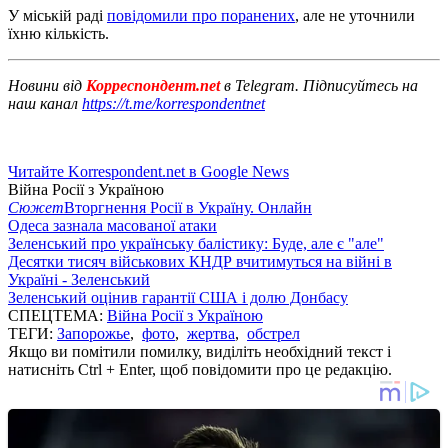
У міській раді
повідомили про поранених
, але не уточнили
їхню кількість.
Новини від
Корреспондент.net
в Telegram. Підписуйтесь на
наш канал
https://t.me/korrespondentnet
Читайте Korrespondent.net в Google News
Війна Росії з Україною
Сюжет
Вторгнення Росії в Україну. Онлайн
Одеса зазнала масованої атаки
Зеленський про українську балістику: Буде, але є "але"
Десятки тисяч військових КНДР вчитимуться на війні в
Україні - Зеленський
Зеленський оцінив гарантії США і долю Донбасу
СПЕЦТЕМА:
Війна Росії з Україною
ТЕГИ:
Запорожье
,
фото
,
жертва
,
обстрел
Якщо ви помітили помилку, виділіть необхідний текст і
натисніть Ctrl + Enter, щоб повідомити про це редакцію.