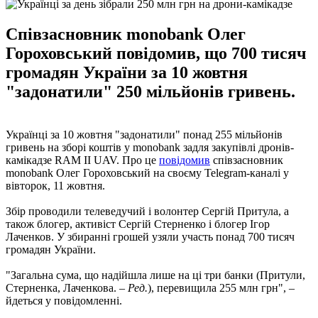
Співзасновник monobank Олег
Гороховський повідомив, що 700 тисяч
громадян України за 10 жовтня
"задонатили" 250 мільйонів гривень.
Українці за 10 жовтня "задонатили" понад 255 мільйонів
гривень на зборі коштів у monobank задля закупівлі дронів-
камікадзе RAM II UAV. Про це
повідомив
співзасновник
monobank Олег Гороховський на своєму Telegram-каналі у
вівторок, 11 жовтня.
Збір проводили телеведучий і волонтер Сергій Притула, а
також блогер, активіст Сергій Стерненко і блогер Ігор
Лаченков. У збиранні грошей узяли участь понад 700 тисяч
громадян України.
"Загальна сума, що надійшла лише на ці три банки (Притули,
Стерненка, Лаченкова. –
Ред.
), перевищила 255 млн грн", –
йдеться у повідомленні.
_______________________