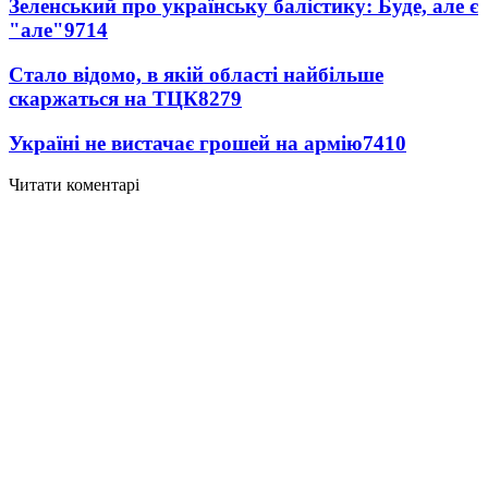
Зеленський про українську балістику: Буде, але є
"але"
9714
Стало відомо, в якій області найбільше
скаржаться на ТЦК
8279
Україні не вистачає грошей на армію
7410
Читати коментарі