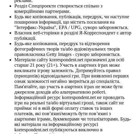
реклами.
Розділ Спецпроекти створюється спільно з
комерційними партнерами.
Будь яке копіювання, публікація, передрук, чи наступне
поширення інформації, що містить посилання на
"Інтерфакс-Україна", EPA / UPG, суворо забороняється.
Власник веб-сторінки в розділі Я-Корреспондент є автор
публікації.
Будь-яке копіювання, передрук та відтворення
фотографічних творів та/або аудіовізуальних творів
правовласника Getty Images - суворо забороняється.
Матеріали сайту korrespondent.net призначені для осіб
старше 21 року (21+). Участь в азартних іграх може
викликати ігрову залежність. Дотримуйтесь правил
(принципів) відповідальної гри. При виявленні перших
ознак залежності негайно зверніться до спеціаліста.
Пам'ятайте, що участь в азартних іграх не може бути
джерелом доходів або альтернативою роботі.
Інформаційний ресурс korrespondent.net не проводить
ігри на реальні та/або віртуальні гроші, також сайт не
приймає ні в якій формі оплату ставок та інших
платежів, які пов’язані/можуть бути пов’язані з
азартними іграми, букмекерами чи тоталізаторами. Будь-
які матеріали на інформаційному ресурсі
korrespondent.net публікуються виключно в