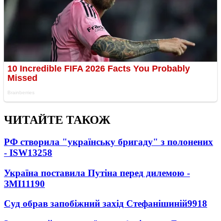
ЧИТАЙТЕ ТАКОЖ
РФ створила "українську бригаду" з полонених
- ISW
13258
Україна поставила Путіна перед дилемою -
ЗМІ
11190
Суд обрав запобіжний захід Стефанішиній
9918