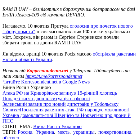
RAM II UAV – безпілотник з баражуючим боєприпасом на базі
БпЛА Лелека-100 від компанії DEVIRO.
Нагадаємо, 10 жовтня Притула
оголосив про початок нового
"збору помсти"
після масованих атак РФ низки українських
міст. Зокрема, він разом із Сергієм Стерненком почали
збирати гроші на дрони RAM ІІ UAV.
Як відомо, вранці 10 жовтня Росія масово
обстріляла ракетами
міста й області України
.
Новини від
Корреспондент.net
у Telegram. Підписуйтесь на
наш канал
https://t.me/korrespondentnet
Читайте Korrespondent.net в Google News
Війна Росії з Україною
Атака РФ на Криворіжжя: загинув 15-річний хлопець
Понад 6 тисяч дронів: ситуація на фронті
Зеленський заявив про новий дипстрайк у Тобольську
Сюжет
Посилення ракетних атак. РФ нарощує можливості
Україна домовляється зі Швецією та Норвегією про дрони й
ППО
СПЕЦТЕМА:
Війна Росії з Україною
ТЕГИ:
Россия
,
Украина
,
месть
,
украинцы
,
пожертвования
,
обстрел