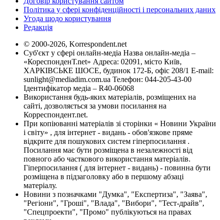
Договір користування сайтом
Політика у сфері конфіденційності і персональних даних
Угода щодо користування
Редакція
© 2000-2026, Korrespondent.net
Суб'єкт у сфері онлайн-медіа Назва онлайн-медіа –
«КореспонденТ.net» Адреса: 02091, місто Київ,
ХАРКІВСЬКЕ ШОСЕ, будинок 172-Б, офіс 208/1 E-mail:
sunlight@mediadim.com.ua
Телефон: 044-205-43-00
Ідентифікатор медіа – R40-06068
Використання будь-яких матеріалів, розміщених на
сайті, дозволяється за умови посилання на
Корреспондент.net.
При копіюванні матеріалів зі сторінки « Новини України
і світу» , для інтернет - видань - обов'язкове пряме
відкрите для пошукових систем гіперпосилання .
Посилання має бути розміщена в незалежності від
повного або часткового використання матеріалів.
Гіперпосилання ( для інтернет - видань) - повинна бути
розміщена в підзаголовку або в першому абзаці
матеріалу.
Новини з позначками "Думка", "Експертиза", "Заява",
"Регіони", "Гроші", "Влада", "Вибори", "Тест-драйв",
"Спецпроекти", "Промо" публікуються на правах