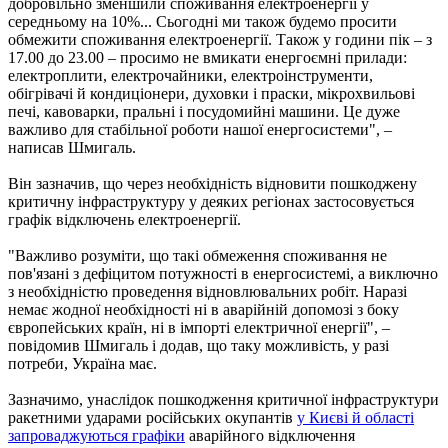
добровільно зменшили споживання електроенергії у
середньому на 10%... Сьогодні ми також будемо просити
обмежити споживання електроенергії. Також у години пік – з
17.00 до 23.00 – просимо не вмикати енергоємні прилади:
електроплити, електрочайники, електроінструменти,
обігрівачі й кондиціонери, духовки і праски, мікрохвильові
печі, кавоварки, пральні і посудомийні машини. Це дуже
важливо для стабільної роботи нашої енергосистеми", –
написав Шмигаль.
Він зазначив, що через необхідність відновити пошкоджену
критичну інфраструктуру у деяких регіонах застосовується
графік відключень електроенергії.
"Важливо розуміти, що такі обмеження споживання не
пов'язані з дефіцитом потужності в енергосистемі, а виключно
з необхідністю проведення відновлювальних робіт. Наразі
немає жодної необхідності ні в аварійній допомозі з боку
європейських країн, ні в імпорті електричної енергії", –
повідомив Шмигаль і додав, що таку можливість, у разі
потреби, Україна має.
Зазначимо, унаслідок пошкодження критичної інфраструктури
ракетними ударами російських окупантів
у Києві й області
запроваджуються графіки
аварійного відключення