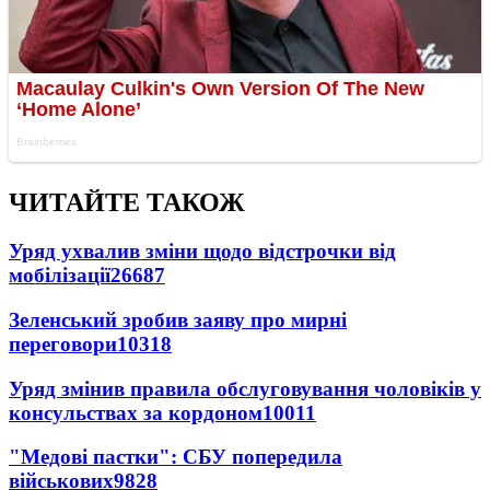
ЧИТАЙТЕ ТАКОЖ
Уряд ухвалив зміни щодо відстрочки від
мобілізації
26687
Зеленський зробив заяву про мирні
переговори
10318
Уряд змінив правила обслуговування чоловіків у
консульствах за кордоном
10011
"Медові пастки": СБУ попередила
військових
9828