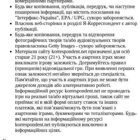
комерційними партнерами.
Будь яке копіювання, публікація, передрук, чи наступне
поширення інформації, що містить посилання на
"Інтерфакс-Україна", EPA / UPG, суворо забороняється.
Власник веб-сторінки в розділі Я-Корреспондент є автор
публікації.
Будь-яке копіювання, передрук та відтворення
фотографічних творів та/або аудіовізуальних творів
правовласника Getty Images - суворо забороняється.
Матеріали сайту korrespondent.net призначені для осіб
старше 21 року (21+). Участь в азартних іграх може
викликати ігрову залежність. Дотримуйтесь правил
(принципів) відповідальної гри. При виявленні перших
ознак залежності негайно зверніться до спеціаліста.
Пам'ятайте, що участь в азартних іграх не може бути
джерелом доходів або альтернативою роботі.
Інформаційний ресурс korrespondent.net не проводить
ігри на реальні та/або віртуальні гроші, також сайт не
приймає ні в якій формі оплату ставок та інших
платежів, які пов’язані/можуть бути пов’язані з
азартними іграми, букмекерами чи тоталізаторами. Будь-
які матеріали на інформаційному ресурсі
korrespondent.net публікуються виключно в
інформаційних цілях.