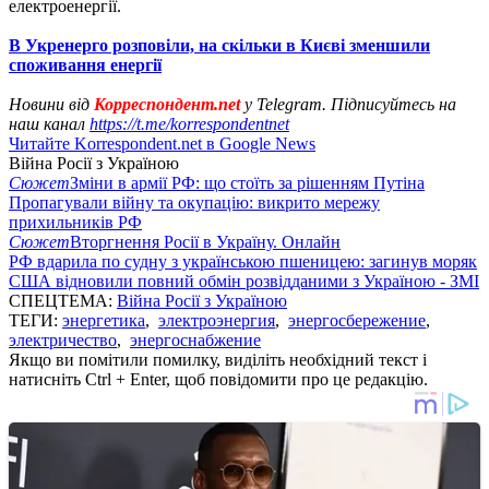
електроенергії.
В Укренерго розповіли, на скільки в Києві зменшили
споживання енергії
Новини від
Корреспондент.net
у Telegram. Підписуйтесь на
наш канал
https://t.me/korrespondentnet
Читайте Korrespondent.net в Google News
Війна Росії з Україною
Сюжет
Зміни в армії РФ: що стоїть за рішенням Путіна
Пропагували війну та окупацію: викрито мережу
прихильників РФ
Сюжет
Вторгнення Росії в Україну. Онлайн
РФ вдарила по судну з українською пшеницею: загинув моряк
США відновили повний обмін розвідданими з Україною - ЗМІ
СПЕЦТЕМА:
Війна Росії з Україною
ТЕГИ:
энергетика
,
электроэнергия
,
энергосбережение
,
электричество
,
энергоснабжение
Якщо ви помітили помилку, виділіть необхідний текст і
натисніть Ctrl + Enter, щоб повідомити про це редакцію.