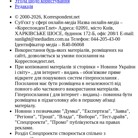
Угода щодо користування
Редакція
© 2000-2026, Korrespondent.net
Суб'єкт у сфері онлайн-медіа Назва онлайн-медіа –
«КореспонденТ.net» Адреса: 02091, місто Київ,
ХАРКІВСЬКЕ ШОСЕ, будинок 172-Б, офіс 208/1 E-mail:
sunlight@mediadim.com.ua
Телефон: 044-205-43-00
Ідентифікатор медіа – R40-06068
Використання будь-яких матеріалів, розміщених на
сайті, дозволяється за умови посилання на
Корреспондент.net.
При копіюванні матеріалів зі сторінки « Новини України
і світу» , для інтернет - видань - обов'язкове пряме
відкрите для пошукових систем гіперпосилання .
Посилання має бути розміщена в незалежності від
повного або часткового використання матеріалів.
Гіперпосилання ( для інтернет - видань) - повинна бути
розміщена в підзаголовку або в першому абзаці
матеріалу.
Новини з позначками "Думка", "Експертиза", "Заява",
"Регіони", "Гроші", "Влада", "Вибори", "Тест-драйв",
"Спецпроекти", "Промо" публікуються на правах
реклами.
Розділ Спецпроекти створюється спільно з