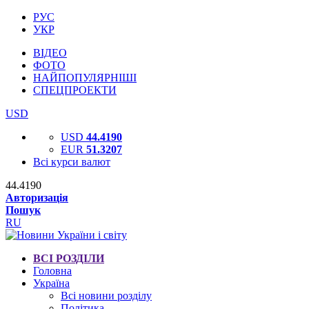
РУС
УКР
ВІДЕО
ФОТО
НАЙПОПУЛЯРНІШІ
СПЕЦПРОЕКТИ
USD
USD
44.4190
EUR
51.3207
Всі курси валют
44.4190
Авторизація
Пошук
RU
ВСІ РОЗДІЛИ
Головна
Україна
Всі новини розділу
Політика