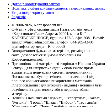
Договір користування сайтом
Політика у сфері конфіденційності і персональних даних
Угода щодо користування
Редакція
© 2000-2026, Korrespondent.net
Суб'єкт у сфері онлайн-медіа Назва онлайн-медіа –
«КореспонденТ.net» Адреса: 02091, місто Київ,
ХАРКІВСЬКЕ ШОСЕ, будинок 172-Б, офіс 208/1 E-mail:
sunlight@mediadim.com.ua
Телефон: 044-205-43-00
Ідентифікатор медіа – R40-06068
Використання будь-яких матеріалів, розміщених на
сайті, дозволяється за умови посилання на
Корреспондент.net.
При копіюванні матеріалів зі сторінки « Новини України
і світу» , для інтернет - видань - обов'язкове пряме
відкрите для пошукових систем гіперпосилання .
Посилання має бути розміщена в незалежності від
повного або часткового використання матеріалів.
Гіперпосилання ( для інтернет - видань) - повинна бути
розміщена в підзаголовку або в першому абзаці
матеріалу.
Новини з позначками "Думка", "Експертиза", "Заява",
"Регіони", "Гроші", "Влада", "Вибори", "Тест-драйв",
"Спецпроекти", "Промо" публікуються на правах