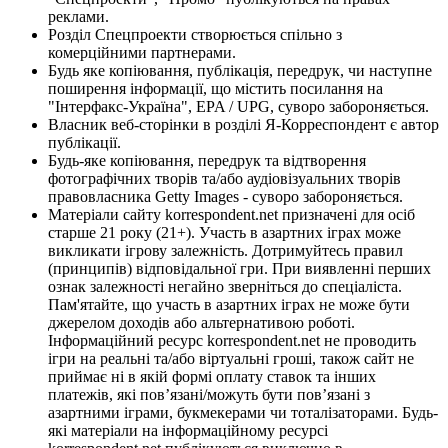
реклами.
Розділ Спецпроекти створюється спільно з
комерційними партнерами.
Будь яке копіювання, публікація, передрук, чи наступне
поширення інформації, що містить посилання на
"Інтерфакс-Україна", EPA / UPG, суворо забороняється.
Власник веб-сторінки в розділі Я-Корреспондент є автор
публікації.
Будь-яке копіювання, передрук та відтворення
фотографічних творів та/або аудіовізуальних творів
правовласника Getty Images - суворо забороняється.
Матеріали сайту korrespondent.net призначені для осіб
старше 21 року (21+). Участь в азартних іграх може
викликати ігрову залежність. Дотримуйтесь правил
(принципів) відповідальної гри. При виявленні перших
ознак залежності негайно зверніться до спеціаліста.
Пам'ятайте, що участь в азартних іграх не може бути
джерелом доходів або альтернативою роботі.
Інформаційний ресурс korrespondent.net не проводить
ігри на реальні та/або віртуальні гроші, також сайт не
приймає ні в якій формі оплату ставок та інших
платежів, які пов’язані/можуть бути пов’язані з
азартними іграми, букмекерами чи тоталізаторами. Будь-
які матеріали на інформаційному ресурсі