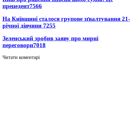
прецедент
7566
На Київщині сталося групове зґвалтування 21-
річної дівчини
7255
Зеленський зробив заяву про мирні
переговори
7018
Читати коментарі