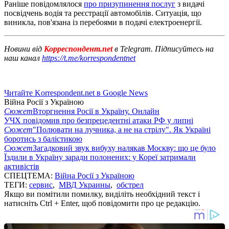
Раніше повідомлялося
про призупинення послуг
з видачі
посвідчень водія та реєстрації автомобілів. Ситуація, що
виникла, пов'язана із перебоями в подачі електроенергії.
Новини від
Корреспондент.net
в Telegram. Підписуйтесь на
наш канал
https://t.me/korrespondentnet
Читайте Korrespondent.net в Google News
Війна Росії з Україною
Сюжет
Вторгнення Росії в Україну. Онлайн
УЧХ повідомив про безпрецедентні атаки РФ у липні
Сюжет
"Полювати на лучника, а не на стрілу". Як Україні
боротись з балістикою
Сюжет
Загадковий звук вибуху налякав Москву: що це було
Їздили в Україну заради полонених: у Кореї затримали
активістів
СПЕЦТЕМА:
Війна Росії з Україною
ТЕГИ:
сервис
,
МВД Украины
,
обстрел
Якщо ви помітили помилку, виділіть необхідний текст і
натисніть Ctrl + Enter, щоб повідомити про це редакцію.