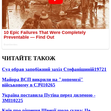
ЧИТАЙТЕ ТАКОЖ
Суд обрав запобіжний захід Стефанішиній
19721
Майора ВСП викрили на "допомозі"
військовому в СЗЧ
10265
Україна поставила Путіна перед дилемою -
ЗМІ
10225
Київ про рішення Швеції щодо судна: Це