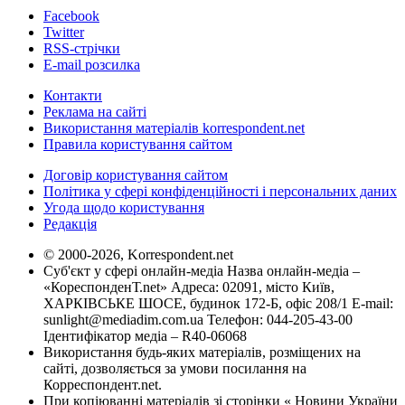
Facebook
Twitter
RSS-стрічки
E-mail розсилка
Контакти
Реклама на сайті
Використання матеріалів korrespondent.net
Правила користування сайтом
Договір користування сайтом
Політика у сфері конфіденційності і персональних даних
Угода щодо користування
Редакція
© 2000-2026, Korrespondent.net
Суб'єкт у сфері онлайн-медіа Назва онлайн-медіа –
«КореспонденТ.net» Адреса: 02091, місто Київ,
ХАРКІВСЬКЕ ШОСЕ, будинок 172-Б, офіс 208/1 E-mail:
sunlight@mediadim.com.ua
Телефон: 044-205-43-00
Ідентифікатор медіа – R40-06068
Використання будь-яких матеріалів, розміщених на
сайті, дозволяється за умови посилання на
Корреспондент.net.
При копіюванні матеріалів зі сторінки « Новини України