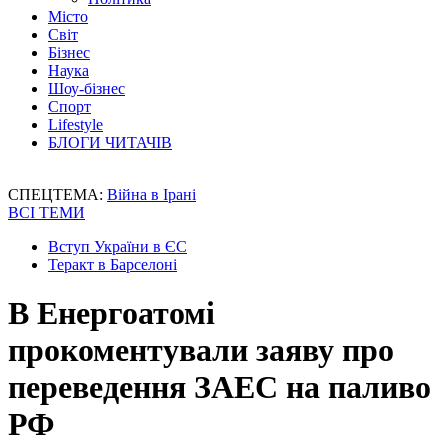
Місто
Світ
Бізнес
Наука
Шоу-бізнес
Спорт
Lifestyle
БЛОГИ ЧИТАЧІВ
СПЕЦТЕМА:
Війна в Ірані
ВСІ ТЕМИ
Вступ України в ЄС
Теракт в Барселоні
В Енергоатомі
прокоментували заяву про
переведення ЗАЕС на паливо
РФ