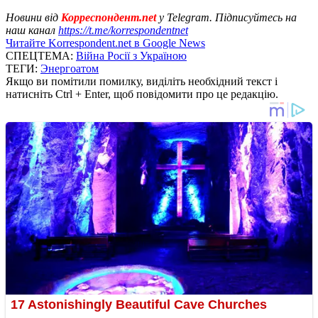
Новини від
Корреспондент.net
у Telegram. Підписуйтесь на
наш канал
https://t.me/korrespondentnet
Читайте Korrespondent.net в Google News
СПЕЦТЕМА:
Війна Росії з Україною
ТЕГИ:
Энергоатом
Якщо ви помітили помилку, виділіть необхідний текст і
натисніть Ctrl + Enter, щоб повідомити про це редакцію.