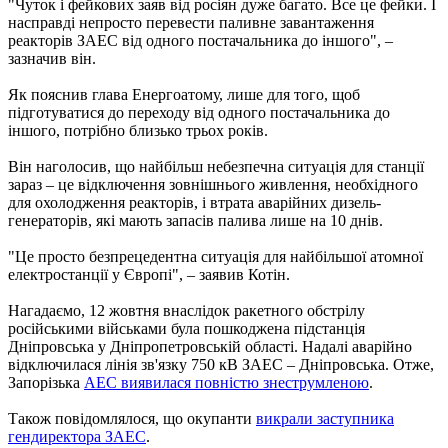
"Чуток і фейкових заяв від росіян дуже багато. Все це фейки. І
насправді непросто перевести паливне завантаження
реакторів ЗАЕС від одного постачальника до іншого", –
зазначив він.
Як пояснив глава Енергоатому, лише для того, щоб
підготуватися до переходу від одного постачальника до
іншого, потрібно близько трьох років.
Він наголосив, що найбільш небезпечна ситуація для станції
зараз – це відключення зовнішнього живлення, необхідного
для охолодження реакторів, і втрата аварійних дизель-
генераторів, які мають запасів палива лише на 10 днів.
"Це просто безпрецедентна ситуація для найбільшої атомної
електростанції у Європі", – заявив Котін.
Нагадаємо, 12 жовтня внаслідок ракетного обстрілу
російськими військами була пошкоджена підстанція
Дніпровська у Дніпропетровській області. Надалі аварійно
відключилася лінія зв'язку 750 кВ ЗАЕС – Дніпровська. Отже,
Запорізька
АЕС виявилася повністю знеструмленою
.
Також повідомлялося, що окупанти
викрали заступника
гендиректора ЗАЕС
.