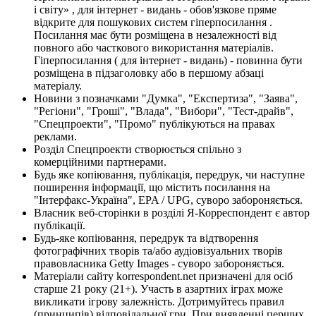
і світу» , для інтернет - видань - обов'язкове пряме
відкрите для пошукових систем гіперпосилання .
Посилання має бути розміщена в незалежності від
повного або часткового використання матеріалів.
Гіперпосилання ( для інтернет - видань) - повинна бути
розміщена в підзаголовку або в першому абзаці
матеріалу.
Новини з позначками "Думка", "Експертиза", "Заява",
"Регіони", "Гроші", "Влада", "Вибори", "Тест-драйв",
"Спецпроекти", "Промо" публікуються на правах
реклами.
Розділ Спецпроекти створюється спільно з
комерційними партнерами.
Будь яке копіювання, публікація, передрук, чи наступне
поширення інформації, що містить посилання на
"Інтерфакс-Україна", EPA / UPG, суворо забороняється.
Власник веб-сторінки в розділі Я-Корреспондент є автор
публікації.
Будь-яке копіювання, передрук та відтворення
фотографічних творів та/або аудіовізуальних творів
правовласника Getty Images - суворо забороняється.
Матеріали сайту korrespondent.net призначені для осіб
старше 21 року (21+). Участь в азартних іграх може
викликати ігрову залежність. Дотримуйтесь правил
(принципів) відповідальної гри. При виявленні перших