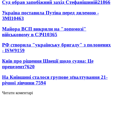
Суд обрав запобіжний захід Стефанішиній
21866
Україна поставила Путіна перед дилемою -
ЗМІ
10463
Майора ВСП викрили на "допомозі"
військовому в СЗЧ
10365
РФ створила "українську бригаду" з полонених
- ISW
9159
Київ про рішення Швеції щодо судна: Це
прецедент
7620
На Київщині сталося групове зґвалтування 21-
річної дівчини
7594
Читати коментарі