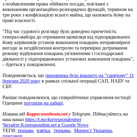
з позбавленням права обіймати посади, пов'язані з
виконанням організаційно-розпорядчих функцій, терміном на
три роки з конфіскацією всього майна, що належить йому на
праві власності.
"Під час судового розгляду було доведено причетність
генерал-майора до отримання щомісяця від підпорядкованих
йому керівників установ виконання покарань неправомірної
вигоди за нездійснення контролю та перевірки дотримання
режиму відбування покарань ув'язненими і господарської
діяльності у підпорядкованих установах виконання покарань",
– йдеться у повідомленні.
Повідомляється, що
чиновника було викрито на "гарячому" 11
березня 2020 року
в рамках спільної операції САП, НАБУ та
СБУ.
Раніше повідомлялося, що співробітники управління юстиції
Одещини
погоріли на хабарі
.
Новини від
Корреспондент.net
у Telegram. Підписуйтесь на
наш канал
https://t.me/korrespondentnet
Читайте Korrespondent.net в Google News
ТЕГИ:
тюрьма
,
взятка
,
тюрьмы
,
Минюст Украины
,
приговор