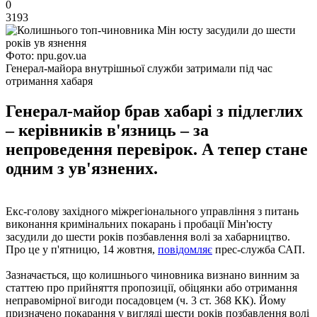
0
3193
Фото: npu.gov.ua
Генерал-майора внутрішньої служби затримали під час
отримання хабаря
Генерал-майор брав хабарі з підлеглих
– керівників в'язниць – за
непроведення перевірок. А тепер стане
одним з ув'язнених.
Екс-голову західного міжрегіонального управління з питань
виконання кримінальних покарань і пробації Мін'юсту
засудили до шести років позбавлення волі за хабарництво.
Про це у п'ятницю, 14 жовтня,
повідомляє
прес-служба САП.
Зазначається, що колишнього чиновника визнано винним за
статтею про прийняття пропозиції, обіцянки або отримання
неправомірної вигоди посадовцем (ч. 3 ст. 368 КК). Йому
призначено покарання у вигляді шести років позбавлення волі