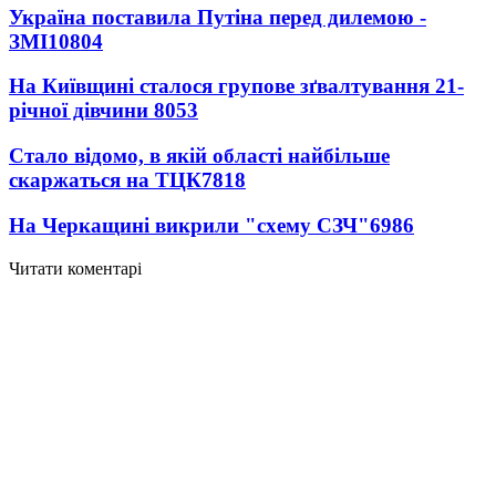
Україна поставила Путіна перед дилемою -
ЗМІ
10804
На Київщині сталося групове зґвалтування 21-
річної дівчини
8053
Стало відомо, в якій області найбільше
скаржаться на ТЦК
7818
На Черкащині викрили "схему СЗЧ"
6986
Читати коментарі