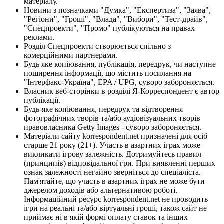
матеріалу.
Новини з позначками "Думка", "Експертиза", "Заява",
"Регіони", "Гроші", "Влада", "Вибори", "Тест-драйв",
"Спецпроекти", "Промо" публікуються на правах
реклами.
Розділ Спецпроекти створюється спільно з
комерційними партнерами.
Будь яке копіювання, публікація, передрук, чи наступне
поширення інформації, що містить посилання на
"Інтерфакс-Україна", EPA / UPG, суворо забороняється.
Власник веб-сторінки в розділі Я-Корреспондент є автор
публікації.
Будь-яке копіювання, передрук та відтворення
фотографічних творів та/або аудіовізуальних творів
правовласника Getty Images - суворо забороняється.
Матеріали сайту korrespondent.net призначені для осіб
старше 21 року (21+). Участь в азартних іграх може
викликати ігрову залежність. Дотримуйтесь правил
(принципів) відповідальної гри. При виявленні перших
ознак залежності негайно зверніться до спеціаліста.
Пам'ятайте, що участь в азартних іграх не може бути
джерелом доходів або альтернативою роботі.
Інформаційний ресурс korrespondent.net не проводить
ігри на реальні та/або віртуальні гроші, також сайт не
приймає ні в якій формі оплату ставок та інших