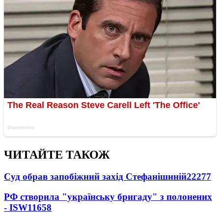
ЧИТАЙТЕ ТАКОЖ
Суд обрав запобіжний захід Стефанішиній
22277
РФ створила "українську бригаду" з полонених
- ISW
11658