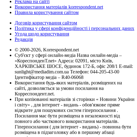
Реклама на сайті
Використання матеріалів korrespondent.net
Правила користування сайтом
Договір користування сайтом
Політика у сфері конфіденційності і персональних даних
Угода щодо користування
Редакція
© 2000-2026, Korrespondent.net
Суб'єкт у сфері онлайн-медіа Назва онлайн-медіа –
«КореспонденТ.net» Адреса: 02091, місто Київ,
ХАРКІВСЬКЕ ШОСЕ, будинок 172-Б, офіс 208/1 E-mail:
sunlight@mediadim.com.ua
Телефон: 044-205-43-00
Ідентифікатор медіа – R40-06068
Використання будь-яких матеріалів, розміщених на
сайті, дозволяється за умови посилання на
Корреспондент.net.
При копіюванні матеріалів зі сторінки « Новини України
і світу» , для інтернет - видань - обов'язкове пряме
відкрите для пошукових систем гіперпосилання .
Посилання має бути розміщена в незалежності від
повного або часткового використання матеріалів.
Гіперпосилання ( для інтернет - видань) - повинна бути
розміщена в підзаголовку або в першому абзаці