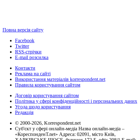
Повна версія сайту
Facebook
Twitter
RSS-стрічки
E-mail розсилка
Контакти
Реклама на сайті
Використання матеріалів korrespondent.net
Правила користування сайтом
Договір користування сайтом
Політика у сфері конфіденційності і персональних даних
Угода щодо користування
Редакція
© 2000-2026, Korrespondent.net
Суб'єкт у сфері онлайн-медіа Назва онлайн-медіа –
«КореспонденТ.net» Адреса: 02091, місто Київ,
ХАРКІВСЬКЕ ШОСЕ, будинок 172-Б, офіс 208/1 E-mail: