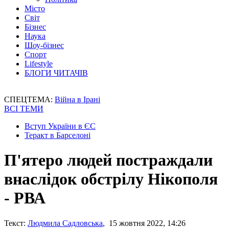
Місто
Світ
Бізнес
Наука
Шоу-бізнес
Спорт
Lifestyle
БЛОГИ ЧИТАЧІВ
СПЕЦТЕМА:
Війна в Ірані
ВСІ ТЕМИ
Вступ України в ЄС
Теракт в Барселоні
П'ятеро людей постраждали
внаслідок обстрілу Нікополя
- РВА
Текст:
Людмила Садловська
, 15 жовтня 2022, 14:26