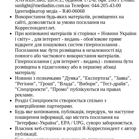
sunlight@mediadim.com.ua
Телефон: 044-205-43-00
Ідентифікатор медіа – R40-06068
Використання будь-яких матеріалів, розміщених на
сайті, дозволяється за умови посилання на
Корреспондент.net.
При копіюванні матеріалів зі сторінки « Новини України
і світу» , для інтернет - видань - обов'язкове пряме
відкрите для пошукових систем гіперпосилання .
Посилання має бути розміщена в незалежності від
повного або часткового використання матеріалів.
Гіперпосилання ( для інтернет - видань) - повинна бути
розміщена в підзаголовку або в першому абзаці
матеріалу.
Новини з позначками "Думка", "Експертиза", "Заява",
"Регіони", "Гроші", "Влада", "Вибори", "Тест-драйв",
"Спецпроекти", "Промо" публікуються на правах
реклами.
Розділ Спецпроекти створюється спільно з
комерційними партнерами.
Будь яке копіювання, публікація, передрук, чи наступне
поширення інформації, що містить посилання на
"Інтерфакс-Україна", EPA / UPG, суворо забороняється.
Власник веб-сторінки в розділі Я-Корреспондент є автор
публікації.