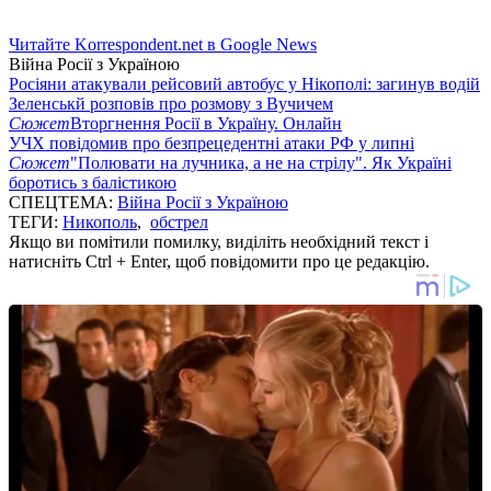
Читайте Korrespondent.net в Google News
Війна Росії з Україною
Росіяни атакували рейсовий автобус у Нікополі: загинув водій
Зеленськй розповів про розмову з Вучичем
Сюжет
Вторгнення Росії в Україну. Онлайн
УЧХ повідомив про безпрецедентні атаки РФ у липні
Сюжет
"Полювати на лучника, а не на стрілу". Як Україні
боротись з балістикою
СПЕЦТЕМА:
Війна Росії з Україною
ТЕГИ:
Никополь
,
обстрел
Якщо ви помітили помилку, виділіть необхідний текст і
натисніть Ctrl + Enter, щоб повідомити про це редакцію.