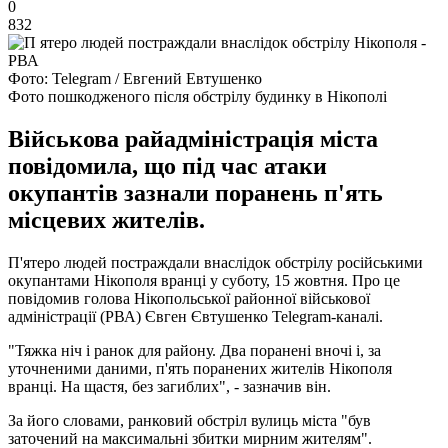
0
832
Фото: Telegram / Евгений Евтушенко
Фото пошкодженого після обстрілу будинку в Нікополі
Військова райадміністрація міста
повідомила, що під час атаки
окупантів зазнали поранень п'ять
місцевих жителів.
П'ятеро людей постраждали внаслідок обстрілу російськими
окупантами Нікополя вранці у суботу, 15 жовтня. Про це
повідомив голова Нікопольської районної військової
адміністрації (РВА) Євген Євтушенко Telegram-каналі.
"Тяжка ніч і ранок для району. Два поранені вночі і, за
уточненими даними, п'ять поранених жителів Нікополя
вранці. На щастя, без загиблих", - зазначив він.
За його словами, ранковий обстріл вулиць міста "був
заточений на максимальні збитки мирним жителям".