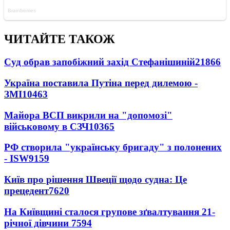
ЧИТАЙТЕ ТАКОЖ
Суд обрав запобіжний захід Стефанішиній
21866
Україна поставила Путіна перед дилемою -
ЗМІ
10463
Майора ВСП викрили на "допомозі"
військовому в СЗЧ
10365
РФ створила "українську бригаду" з полонених
- ISW
9159
Київ про рішення Швеції щодо судна: Це
прецедент
7620
На Київщині сталося групове зґвалтування 21-
річної дівчини
7594