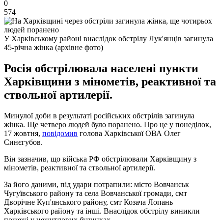
0
574
У Харківському районі внаслідок обстрілу Лук'янців загинула
45-річна жінка (архівне фото)
Росія обстрілювала населені пункти
Харківщини з мінометів, реактивної та
ствольної артилерії.
Минулої доби в результаті російських обстрілів загинула
жінка. Ще четверо людей було поранено. Про це у понеділок,
17 жовтня,
повідомив
голова Харківської ОВА Олег
Синєгубов.
Він зазначив, що війська РФ обстрілювали Харківщину з
мінометів, реактивної та ствольної артилерії.
За його даними, під удари потрапили: місто Вовчанськ
Чугуївського району та села Вовчанської громади, смт
Дворічне Куп'янського району, смт Козача Лопань
Харківського району та інші. Внаслідок обстрілу виникли
пожежі у нежитлових будинках.