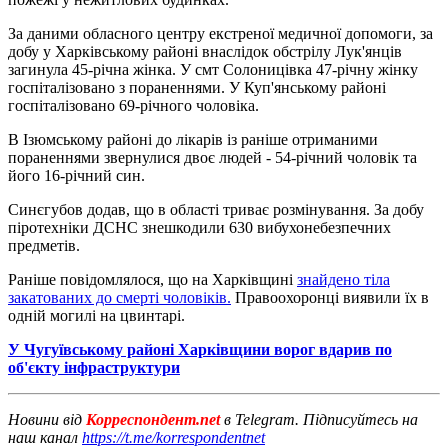
За даними обласного центру екстреної медичної допомоги, за
добу у Харківському районі внаслідок обстрілу Лук'янців
загинула 45-річна жінка. У смт Солоницівка 47-річну жінку
госпіталізовано з пораненнями. У Куп'янському районі
госпіталізовано 69-річного чоловіка.
В Ізюмському районі до лікарів із раніше отриманими
пораненнями звернулися двоє людей - 54-річний чоловік та
його 16-річний син.
Синєгубов додав, що в області триває розмінування. За добу
піротехніки ДСНС знешкодили 630 вибухонебезпечних
предметів.
Раніше повідомлялося, що на Харківщині
знайдено тіла
закатованих до смерті чоловіків.
Правоохоронці виявили їх в
одній могилі на цвинтарі.
У Чугуївському районі Харківщини ворог вдарив по
об'єкту інфраструктури
Новини від
Корреспондент.net
в Telegram. Підписуйтесь на
наш канал
https://t.me/korrespondentnet