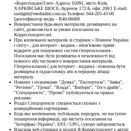
«КореспонденТ.net» Адреса: 02091, місто Київ,
ХАРКІВСЬКЕ ШОСЕ, будинок 172-Б, офіс 208/1 E-mail:
sunlight@mediadim.com.ua
Телефон: 044-205-43-00
Ідентифікатор медіа – R40-06068
Використання будь-яких матеріалів, розміщених на
сайті, дозволяється за умови посилання на
Корреспондент.net.
При копіюванні матеріалів зі сторінки « Новини України
і світу» , для інтернет - видань - обов'язкове пряме
відкрите для пошукових систем гіперпосилання .
Посилання має бути розміщена в незалежності від
повного або часткового використання матеріалів.
Гіперпосилання ( для інтернет - видань) - повинна бути
розміщена в підзаголовку або в першому абзаці
матеріалу.
Новини з позначками "Думка", "Експертиза", "Заява",
"Регіони", "Гроші", "Влада", "Вибори", "Тест-драйв",
"Спецпроекти", "Промо" публікуються на правах
реклами.
Розділ Спецпроекти створюється спільно з
комерційними партнерами.
Будь яке копіювання, публікація, передрук, чи наступне
поширення інформації, що містить посилання на
"Інтерфакс-Україна", EPA / UPG, суворо забороняється.
Власник веб-сторінки в розділі Я-Корреспондент є автор