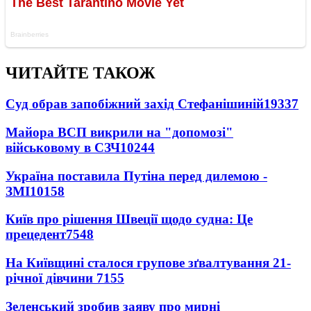
ЧИТАЙТЕ ТАКОЖ
Суд обрав запобіжний захід Стефанішиній
19337
Майора ВСП викрили на "допомозі"
військовому в СЗЧ
10244
Україна поставила Путіна перед дилемою -
ЗМІ
10158
Київ про рішення Швеції щодо судна: Це
прецедент
7548
На Київщині сталося групове зґвалтування 21-
річної дівчини
7155
Зеленський зробив заяву про мирні