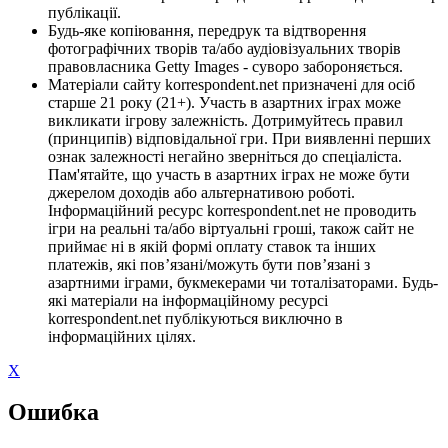
публікації.
Будь-яке копіювання, передрук та відтворення
фотографічних творів та/або аудіовізуальних творів
правовласника Getty Images - суворо забороняється.
Матеріали сайту korrespondent.net призначені для осіб
старше 21 року (21+). Участь в азартних іграх може
викликати ігрову залежність. Дотримуйтесь правил
(принципів) відповідальної гри. При виявленні перших
ознак залежності негайно зверніться до спеціаліста.
Пам'ятайте, що участь в азартних іграх не може бути
джерелом доходів або альтернативою роботі.
Інформаційний ресурс korrespondent.net не проводить
ігри на реальні та/або віртуальні гроші, також сайт не
приймає ні в якій формі оплату ставок та інших
платежів, які пов’язані/можуть бути пов’язані з
азартними іграми, букмекерами чи тоталізаторами. Будь-
які матеріали на інформаційному ресурсі
korrespondent.net публікуються виключно в
інформаційних цілях.
X
Ошибка