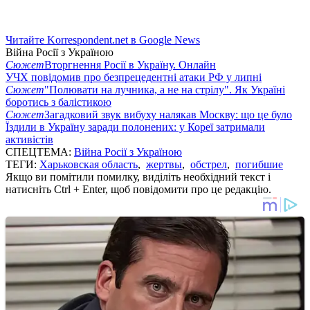
Читайте Korrespondent.net в Google News
Війна Росії з Україною
Сюжет
Вторгнення Росії в Україну. Онлайн
УЧХ повідомив про безпрецедентні атаки РФ у липні
Сюжет
"Полювати на лучника, а не на стрілу". Як Україні
боротись з балістикою
Сюжет
Загадковий звук вибуху налякав Москву: що це було
Їздили в Україну заради полонених: у Кореї затримали
активістів
СПЕЦТЕМА:
Війна Росії з Україною
ТЕГИ:
Харьковская область
,
жертвы
,
обстрел
,
погибшие
Якщо ви помітили помилку, виділіть необхідний текст і
натисніть Ctrl + Enter, щоб повідомити про це редакцію.