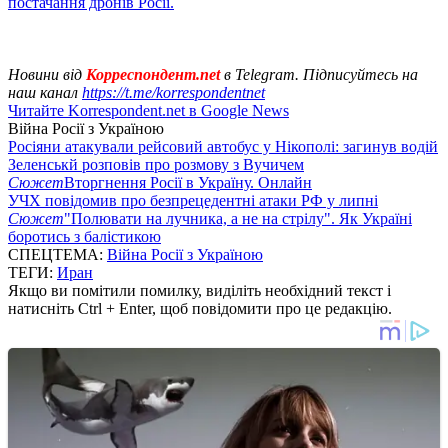
постачання дронів Росії.
Новини від
Корреспондент.net
в Telegram. Підписуйтесь на
наш канал
https://t.me/korrespondentnet
Читайте Korrespondent.net в Google News
Війна Росії з Україною
Росіяни атакували рейсовий автобус у Нікополі: загинув водій
Зеленськй розповів про розмову з Вучичем
Сюжет
Вторгнення Росії в Україну. Онлайн
УЧХ повідомив про безпрецедентні атаки РФ у липні
Сюжет
"Полювати на лучника, а не на стрілу". Як Україні
боротись з балістикою
СПЕЦТЕМА:
Війна Росії з Україною
ТЕГИ:
Иран
Якщо ви помітили помилку, виділіть необхідний текст і
натисніть Ctrl + Enter, щоб повідомити про це редакцію.