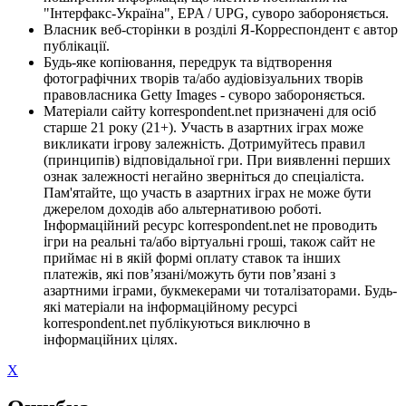
"Інтерфакс-Україна", EPA / UPG, суворо забороняється.
Власник веб-сторінки в розділі Я-Корреспондент є автор
публікації.
Будь-яке копіювання, передрук та відтворення
фотографічних творів та/або аудіовізуальних творів
правовласника Getty Images - суворо забороняється.
Матеріали сайту korrespondent.net призначені для осіб
старше 21 року (21+). Участь в азартних іграх може
викликати ігрову залежність. Дотримуйтесь правил
(принципів) відповідальної гри. При виявленні перших
ознак залежності негайно зверніться до спеціаліста.
Пам'ятайте, що участь в азартних іграх не може бути
джерелом доходів або альтернативою роботі.
Інформаційний ресурс korrespondent.net не проводить
ігри на реальні та/або віртуальні гроші, також сайт не
приймає ні в якій формі оплату ставок та інших
платежів, які пов’язані/можуть бути пов’язані з
азартними іграми, букмекерами чи тоталізаторами. Будь-
які матеріали на інформаційному ресурсі
korrespondent.net публікуються виключно в
інформаційних цілях.
X