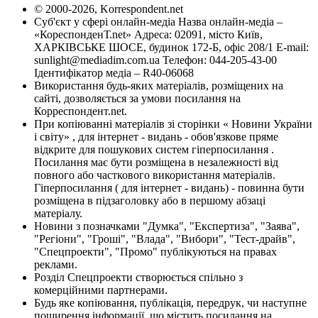
© 2000-2026, Korrespondent.net
Суб'єкт у сфері онлайн-медіа Назва онлайн-медіа –
«КореспонденТ.net» Адреса: 02091, місто Київ,
ХАРКІВСЬКЕ ШОСЕ, будинок 172-Б, офіс 208/1 E-mail:
sunlight@mediadim.com.ua
Телефон: 044-205-43-00
Ідентифікатор медіа – R40-06068
Використання будь-яких матеріалів, розміщених на
сайті, дозволяється за умови посилання на
Корреспондент.net.
При копіюванні матеріалів зі сторінки « Новини України
і світу» , для інтернет - видань - обов'язкове пряме
відкрите для пошукових систем гіперпосилання .
Посилання має бути розміщена в незалежності від
повного або часткового використання матеріалів.
Гіперпосилання ( для інтернет - видань) - повинна бути
розміщена в підзаголовку або в першому абзаці
матеріалу.
Новини з позначками "Думка", "Експертиза", "Заява",
"Регіони", "Гроші", "Влада", "Вибори", "Тест-драйв",
"Спецпроекти", "Промо" публікуються на правах
реклами.
Розділ Спецпроекти створюється спільно з
комерційними партнерами.
Будь яке копіювання, публікація, передрук, чи наступне
поширення інформації, що містить посилання на