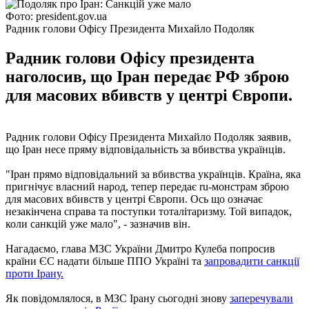
Фото: president.gov.ua
Радник голови Офісу Президента Михайло Подоляк
Радник голови Офісу президента
наголосив, що Іран передає РФ зброю
для масових вбивств у центрі Європи.
Радник голови Офісу Президента Михайло Подоляк заявив,
що Іран несе пряму відповідальність за вбивства українців.
"Іран прямо відповідальний за вбивства українців. Країна, яка
пригнічує власний народ, тепер передає ru-монстрам зброю
для масових вбивств у центрі Європи. Ось що означає
незакінчена справа та поступки тоталітаризму. Той випадок,
коли санкцій уже мало", - зазначив він.
Нагадаємо, глава МЗС України Дмитро Кулеба попросив
країни ЄС надати більше ППО Україні та
запровадити санкції
проти Ірану.
Як повідомлялося, в МЗС Ірану сьогодні знову
заперечували