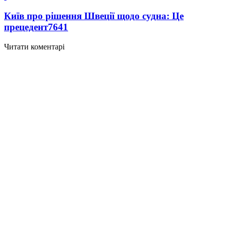
Київ про рішення Швеції щодо судна: Це
прецедент
7641
Читати коментарі