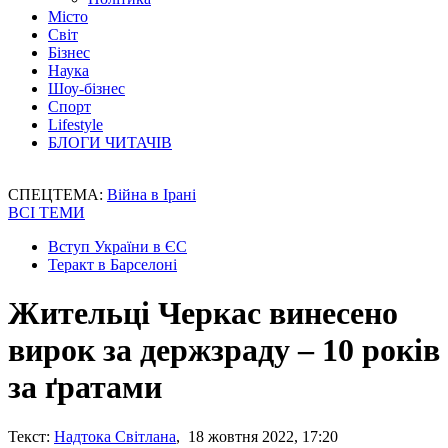
Місто
Світ
Бізнес
Наука
Шоу-бізнес
Спорт
Lifestyle
БЛОГИ ЧИТАЧІВ
СПЕЦТЕМА:
Війна в Ірані
ВСІ ТЕМИ
Вступ України в ЄС
Теракт в Барселоні
Жительці Черкас винесено
вирок за держзраду – 10 років
за ґратами
Текст:
Надтока Світлана
, 18 жовтня 2022, 17:20