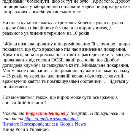
підписами "бомбонути, щоб їх тут не було". Крім того, Дробот
поширювала у забороненій соціальній мережі інформацію, яка
виправдовує анексію українських міст.
На початку квітня жінку затримали. Колегія суддів слухала
справу більш ніж півроку й ухвалила вирок у вигляді
реального ув'язнення терміном на 10 років.
"Жінка визнала провину в інкримінованих їй злочинах і щиро
покаялася, що було враховано під час визначення покарання.
Крім того, вона отримала позитивні характеристики за місцем
проживання від голови ОСББ, який розповів, що Дробот
доглядала клумбу і висаджувала квіти. Мінімальне покарання.
Мінімальне покарання за інкриміновану жінці державну зраду
– 15 років ув'язнення, але нижній кордон був переглянутий,
враховуючи каяття та пом'якшувальні обставини", – йдеться у
повідомленні.
Повідомляється також, що вирок може бути оскаржено в
апеляційній інстанції.
Новини від
Корреспондент.net
у Telegram. Підписуйтесь на
наш канал
https://t.me/korrespondentnet
Читайте Korrespondent.net в Google News
Війна Росії з Україною