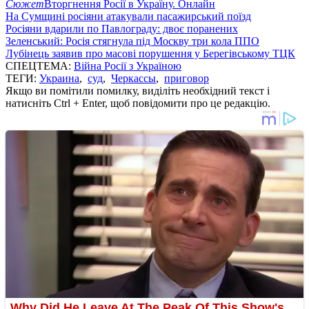
Сюжет
Вторгнення Росії в Україну. Онлайн
На Сумщині росіяни атакували пасажирський поїзд
Росіяни вдарили по Павлограду: двоє поранених
Зеленський: Росія стягнула під Москву три кола ППО
Лубінець заявив про масові порушення у Берегівському ТЦК
СПЕЦТЕМА:
Війна Росії з Україною
ТЕГИ:
Украина
,
суд
,
Черкассы
,
приговор
Якщо ви помітили помилку, виділіть необхідний текст і
натисніть Ctrl + Enter, щоб повідомити про це редакцію.