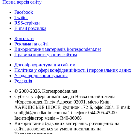
Повна версія сайту
Facebook
Twitter
RSS-стрічки
E-mail розсилка
Контакти
Реклама на сайті
Використання матеріалів korrespondent.net
Правила користування сайтом
Договір користування сайтом
Політика у сфері конфіденційності і персональних даних
Угода щодо користування
Редакція
© 2000-2026, Korrespondent.net
Суб'єкт у сфері онлайн-медіа Назва онлайн-медіа –
«КореспонденТ.net» Адреса: 02091, місто Київ,
ХАРКІВСЬКЕ ШОСЕ, будинок 172-Б, офіс 208/1 E-mail:
sunlight@mediadim.com.ua
Телефон: 044-205-43-00
Ідентифікатор медіа – R40-06068
Використання будь-яких матеріалів, розміщених на
сайті, дозволяється за умови посилання на