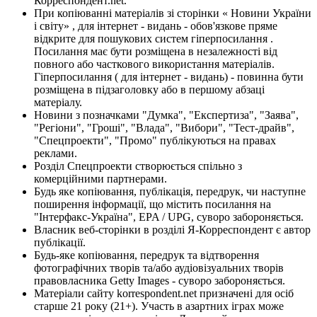
Корреспондент.net.
При копіюванні матеріалів зі сторінки « Новини України
і світу» , для інтернет - видань - обов'язкове пряме
відкрите для пошукових систем гіперпосилання .
Посилання має бути розміщена в незалежності від
повного або часткового використання матеріалів.
Гіперпосилання ( для інтернет - видань) - повинна бути
розміщена в підзаголовку або в першому абзаці
матеріалу.
Новини з позначками "Думка", "Експертиза", "Заява",
"Регіони", "Гроші", "Влада", "Вибори", "Тест-драйв",
"Спецпроекти", "Промо" публікуються на правах
реклами.
Розділ Спецпроекти створюється спільно з
комерційними партнерами.
Будь яке копіювання, публікація, передрук, чи наступне
поширення інформації, що містить посилання на
"Інтерфакс-Україна", EPA / UPG, суворо забороняється.
Власник веб-сторінки в розділі Я-Корреспондент є автор
публікації.
Будь-яке копіювання, передрук та відтворення
фотографічних творів та/або аудіовізуальних творів
правовласника Getty Images - суворо забороняється.
Матеріали сайту korrespondent.net призначені для осіб
старше 21 року (21+). Участь в азартних іграх може