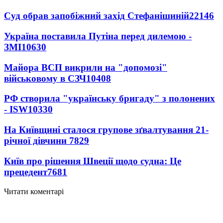
Суд обрав запобіжний захід Стефанішиній
22146
Україна поставила Путіна перед дилемою -
ЗМІ
10630
Майора ВСП викрили на "допомозі"
військовому в СЗЧ
10408
РФ створила "українську бригаду" з полонених
- ISW
10330
На Київщині сталося групове зґвалтування 21-
річної дівчини
7829
Київ про рішення Швеції щодо судна: Це
прецедент
7681
Читати коментарі