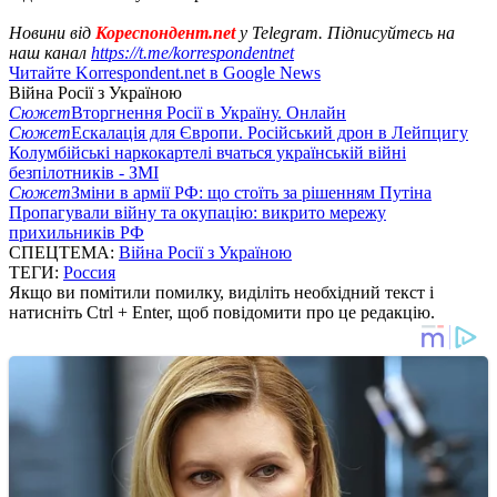
Новини від
Кореспондент.net
у Telegram. Підписуйтесь на
наш канал
https://t.me/korrespondentnet
Читайте Korrespondent.net в Google News
Війна Росії з Україною
Сюжет
Вторгнення Росії в Україну. Онлайн
Сюжет
Ескалація для Європи. Російський дрон в Лейпцигу
Колумбійські наркокартелі вчаться українській війні
безпілотників - ЗМІ
Сюжет
Зміни в армії РФ: що стоїть за рішенням Путіна
Пропагували війну та окупацію: викрито мережу
прихильників РФ
СПЕЦТЕМА:
Війна Росії з Україною
ТЕГИ:
Россия
Якщо ви помітили помилку, виділіть необхідний текст і
натисніть Ctrl + Enter, щоб повідомити про це редакцію.