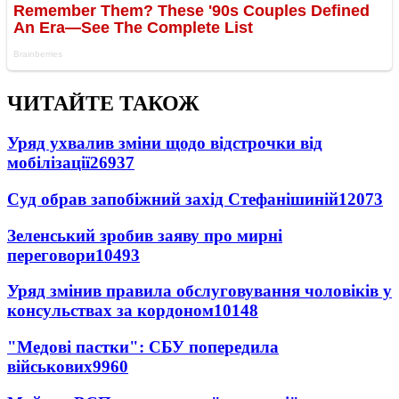
ЧИТАЙТЕ ТАКОЖ
Уряд ухвалив зміни щодо відстрочки від
мобілізації
26937
Суд обрав запобіжний захід Стефанішиній
12073
Зеленський зробив заяву про мирні
переговори
10493
Уряд змінив правила обслуговування чоловіків у
консульствах за кордоном
10148
"Медові пастки": СБУ попередила
військових
9960