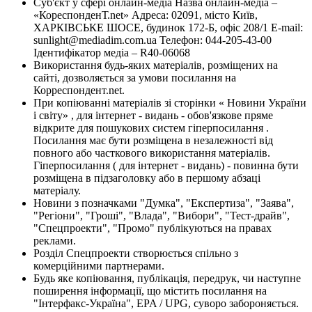
Суб'єкт у сфері онлайн-медіа Назва онлайн-медіа –
«КореспонденТ.net» Адреса: 02091, місто Київ,
ХАРКІВСЬКЕ ШОСЕ, будинок 172-Б, офіс 208/1 E-mail:
sunlight@mediadim.com.ua
Телефон: 044-205-43-00
Ідентифікатор медіа – R40-06068
Використання будь-яких матеріалів, розміщених на
сайті, дозволяється за умови посилання на
Корреспондент.net.
При копіюванні матеріалів зі сторінки « Новини України
і світу» , для інтернет - видань - обов'язкове пряме
відкрите для пошукових систем гіперпосилання .
Посилання має бути розміщена в незалежності від
повного або часткового використання матеріалів.
Гіперпосилання ( для інтернет - видань) - повинна бути
розміщена в підзаголовку або в першому абзаці
матеріалу.
Новини з позначками "Думка", "Експертиза", "Заява",
"Регіони", "Гроші", "Влада", "Вибори", "Тест-драйв",
"Спецпроекти", "Промо" публікуються на правах
реклами.
Розділ Спецпроекти створюється спільно з
комерційними партнерами.
Будь яке копіювання, публікація, передрук, чи наступне
поширення інформації, що містить посилання на
"Інтерфакс-Україна", EPA / UPG, суворо забороняється.