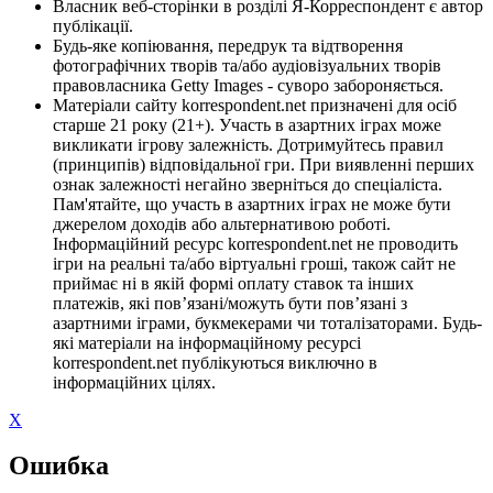
Власник веб-сторінки в розділі Я-Корреспондент є автор
публікації.
Будь-яке копіювання, передрук та відтворення
фотографічних творів та/або аудіовізуальних творів
правовласника Getty Images - суворо забороняється.
Матеріали сайту korrespondent.net призначені для осіб
старше 21 року (21+). Участь в азартних іграх може
викликати ігрову залежність. Дотримуйтесь правил
(принципів) відповідальної гри. При виявленні перших
ознак залежності негайно зверніться до спеціаліста.
Пам'ятайте, що участь в азартних іграх не може бути
джерелом доходів або альтернативою роботі.
Інформаційний ресурс korrespondent.net не проводить
ігри на реальні та/або віртуальні гроші, також сайт не
приймає ні в якій формі оплату ставок та інших
платежів, які пов’язані/можуть бути пов’язані з
азартними іграми, букмекерами чи тоталізаторами. Будь-
які матеріали на інформаційному ресурсі
korrespondent.net публікуються виключно в
інформаційних цілях.
X
Ошибка