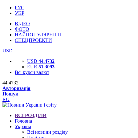
РУС
УКР
ВІДЕО
ФОТО
НАЙПОПУЛЯРНІШІ
СПЕЦПРОЕКТИ
USD
USD
44.4732
EUR
51.3093
Всі курси валют
44.4732
Авторизація
Пошук
RU
ВСІ РОЗДІЛИ
Головна
Україна
Всі новини розділу
Політика